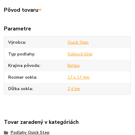
Pôvod tovaru
Parametre
Výrobca
Quick Step
Typ podlahy
Soklová lišta
Krajina pôvodu
Belgia
Rozmer sokla
17 x 17 mm
Dĺžka sokla
2,4 bm
Tovar zaradený v kategóriách
Podlahy Quick Step