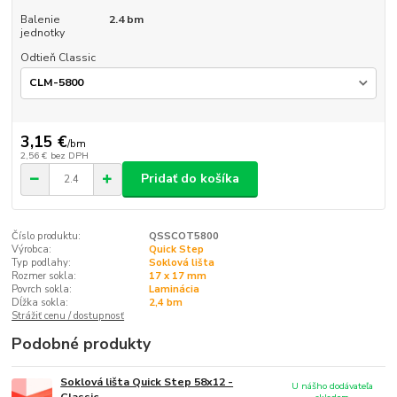
Balenie
2.4 bm
jednotky
Odtieň Classic
3,15 €
/
bm
2,56 €
bez DPH
Pridať do košíka
Číslo produktu:
QSSCOT5800
Výrobca:
Quick Step
Typ podlahy:
Soklová lišta
Rozmer sokla:
17 x 17 mm
Povrch sokla:
Laminácia
Dĺžka sokla:
2,4 bm
Strážiť cenu / dostupnosť
Podobné produkty
Soklová lišta Quick Step 58x12 -
U nášho dodávateľa
Classic