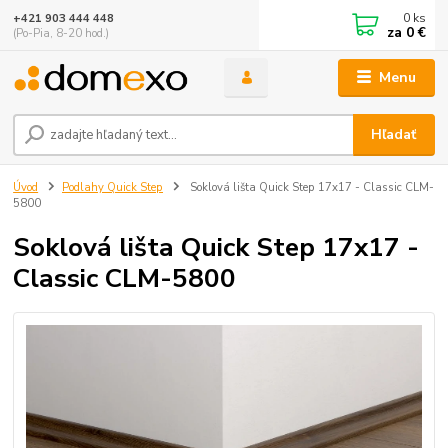
0
ks
+421 903 444 448
za
0 €
(Po-Pia, 8-20 hod.)
Menu
Hľadať
Úvod
Podlahy Quick Step
Soklová lišta Quick Step 17x17 - Classic CLM-
5800
Soklová lišta Quick Step 17x17 -
Classic CLM-5800