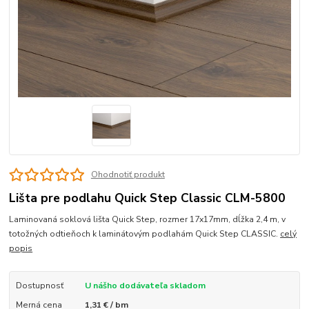
Ohodnotiť produkt
Lišta pre podlahu Quick Step Classic CLM-5800
Laminovaná soklová lišta Quick Step, rozmer 17x17mm, dĺžka 2,4 m, v
totožných odtieňoch k laminátovým podlahám Quick Step CLASSIC.
celý
popis
Dostupnosť
U nášho dodávateľa skladom
Merná cena
1,31 € / bm