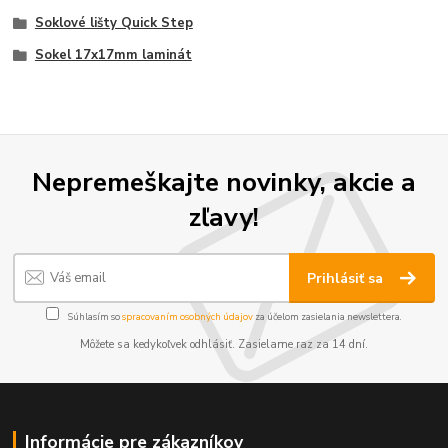
Soklové lišty Quick Step
Sokel 17x17mm laminát
Nepremeškajte novinky, akcie a
zľavy!
Prihlásiť sa
Súhlasím so
spracovaním osobných údajov
za účelom zasielania newslettera.
Môžete sa kedykoľvek odhlásiť. Zasielame raz za 14 dní.
Informácie pre zákazníkov