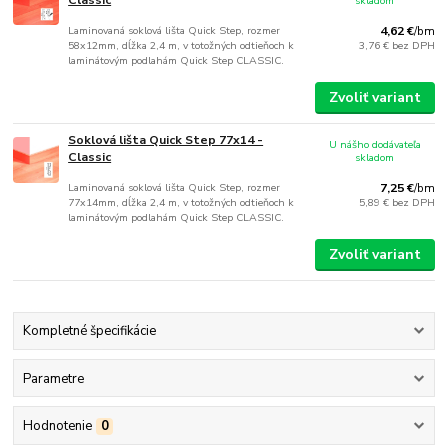
skladom
Laminovaná soklová lišta Quick Step, rozmer
4,62 €
/
bm
58x12mm, dĺžka 2,4 m, v totožných odtieňoch k
3,76 €
bez DPH
laminátovým podlahám Quick Step CLASSIC.
Zvoliť variant
Soklová lišta Quick Step 77x14 -
U nášho dodávateľa
Classic
skladom
Laminovaná soklová lišta Quick Step, rozmer
7,25 €
/
bm
77x14mm, dĺžka 2,4 m, v totožných odtieňoch k
5,89 €
bez DPH
laminátovým podlahám Quick Step CLASSIC.
Zvoliť variant
Kompletné špecifikácie
Parametre
Hodnotenie
0