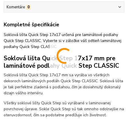
Komentáre
0
Kompletné špecifikácie
Soklová lišta Quick Step 17x17 určená pre laminátové podlahy
Quick Step CLASSIC. Vyberte si v záložke váš odtieň laminátovej
podlahy Quick Step CLASSIC.
Soklová lišta Quick Step 17x17 mm pre
laminátové podlahy Quick Step CLASSIC
Soklová lišta Quick Step 17x17 mm sa vyrába vo všetkých
dekoroch laminátových podláh Quick Step CLASSIC. Soklová lišta
je tak perfektne zladená s podlahou, čím je dosiahnutý dokonalý
dizajn vášho interiéru.
Všetky soklové lišty Quick Step sú vyrábané v laminovanej
povrchovej úprave. Sokle Quick Step sú tak omnoho odolnejšie na
oteruvzdornosť, čím sa podstatne predlžuje ich životnosť.