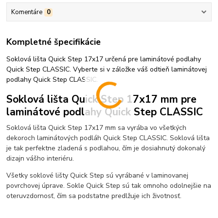
Komentáre
0
Kompletné špecifikácie
Soklová lišta Quick Step 17x17 určená pre laminátové podlahy
Quick Step CLASSIC. Vyberte si v záložke váš odtieň laminátovej
podlahy Quick Step CLASSIC.
Soklová lišta Quick Step 17x17 mm pre
laminátové podlahy Quick Step CLASSIC
Soklová lišta Quick Step 17x17 mm sa vyrába vo všetkých
dekoroch laminátových podláh Quick Step CLASSIC. Soklová lišta
je tak perfektne zladená s podlahou, čím je dosiahnutý dokonalý
dizajn vášho interiéru.
Všetky soklové lišty Quick Step sú vyrábané v laminovanej
povrchovej úprave. Sokle Quick Step sú tak omnoho odolnejšie na
oteruvzdornosť, čím sa podstatne predlžuje ich životnosť.