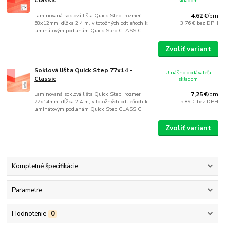
skladom
Laminovaná soklová lišta Quick Step, rozmer
4,62 €
/
bm
58x12mm, dĺžka 2,4 m, v totožných odtieňoch k
3,76 €
bez DPH
laminátovým podlahám Quick Step CLASSIC.
Zvoliť variant
Soklová lišta Quick Step 77x14 -
U nášho dodávateľa
Classic
skladom
Laminovaná soklová lišta Quick Step, rozmer
7,25 €
/
bm
77x14mm, dĺžka 2,4 m, v totožných odtieňoch k
5,89 €
bez DPH
laminátovým podlahám Quick Step CLASSIC.
Zvoliť variant
Kompletné špecifikácie
Parametre
Hodnotenie
0