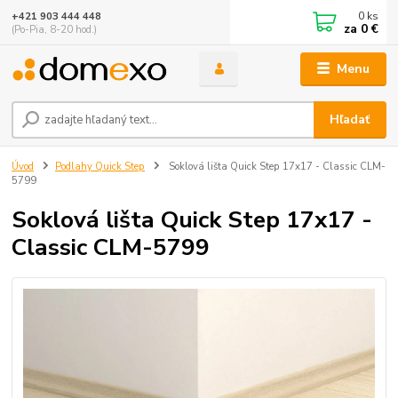
0
ks
+421 903 444 448
za
0 €
(Po-Pia, 8-20 hod.)
Menu
Hľadať
Úvod
Podlahy Quick Step
Soklová lišta Quick Step 17x17 - Classic CLM-
5799
Soklová lišta Quick Step 17x17 -
Classic CLM-5799