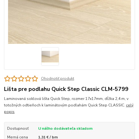
Ohodnotiť produkt
Lišta pre podlahu Quick Step Classic CLM-5799
Laminovaná soklová lišta Quick Step, rozmer 17x17mm, dĺžka 2,4 m, v
totožných odtieňoch k laminátovým podlahám Quick Step CLASSIC.
celý
popis
Dostupnosť
U nášho dodávateľa skladom
Merná cena
1,31 € / bm