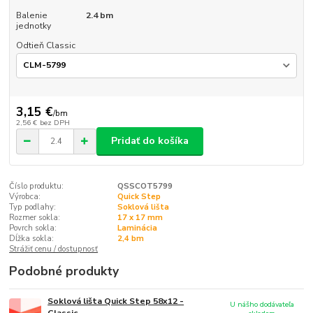
Balenie
2.4 bm
jednotky
Odtieň Classic
3,15 €
/
bm
2,56 €
bez DPH
Pridať do košíka
Číslo produktu:
QSSCOT5799
Výrobca:
Quick Step
Typ podlahy:
Soklová lišta
Rozmer sokla:
17 x 17 mm
Povrch sokla:
Laminácia
Dĺžka sokla:
2,4 bm
Strážiť cenu / dostupnosť
Podobné produkty
Soklová lišta Quick Step 58x12 -
U nášho dodávateľa
Classic