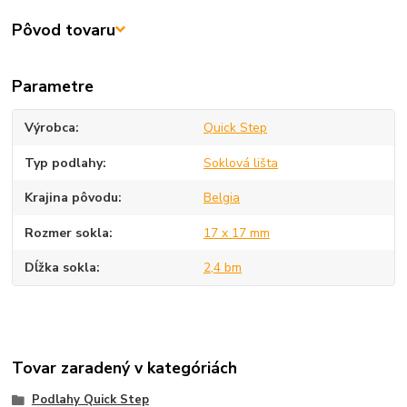
Pôvod tovaru
Parametre
Výrobca
Quick Step
Typ podlahy
Soklová lišta
Krajina pôvodu
Belgia
Rozmer sokla
17 x 17 mm
Dĺžka sokla
2,4 bm
Tovar zaradený v kategóriách
Podlahy Quick Step