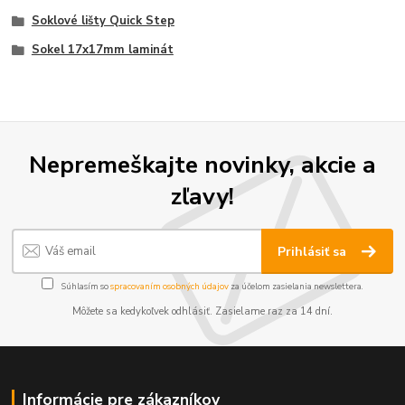
Soklové lišty Quick Step
Sokel 17x17mm laminát
Nepremeškajte novinky, akcie a
zľavy!
Prihlásiť sa
Súhlasím so
spracovaním osobných údajov
za účelom zasielania newslettera.
Môžete sa kedykoľvek odhlásiť. Zasielame raz za 14 dní.
Informácie pre zákazníkov