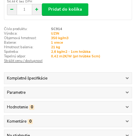
54,44 €
bez DPH
Pridať do košíka
Číslo produktu:
SC914
Výrobca:
UZIN
Objemová hmotnosť:
350 kg/m3
Balenie:
1 vrece
Hmotnosť balenia:
21 kg
Spotreba:
2,6 kg/m2 - 1cm hrúbka
Tepelný odpor:
0,42 m2K/W (pri hrúbke 5cm)
Strážiť cenu / dostupnosť
Kompletné špecifikácie
Parametre
Hodnotenie
0
Komentáre
0
Na stiahnutie