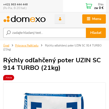
0
ks
+421 903 444 448
za
0 €
(Po-Pia, 8-20 hod.)
Menu
Hľadať
Úvod
Príprava Podkladu
Rýchly odľahčený poter UZIN SC 914 TURBO
(21kg)
Rýchly odľahčený poter UZIN SC
914 TURBO (21kg)
Akcia