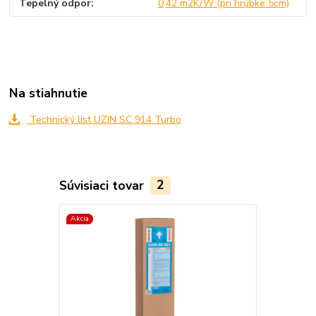
Tepelný odpor
0,42 m2K/W (pri hrúbke 5cm)
Na stiahnutie
Technický list UZIN SC 914 Turbo
Súvisiaci tovar
2
Akcia
Akcia