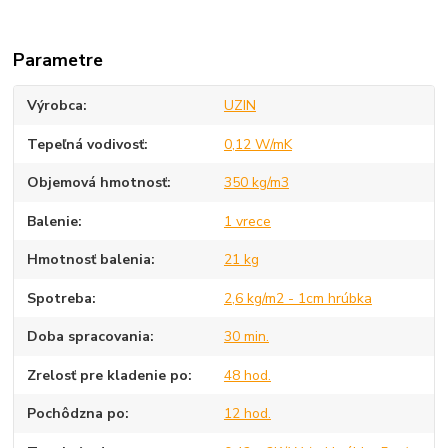
Parametre
Výrobca
UZIN
Tepeľná vodivosť
0,12 W/mK
Objemová hmotnosť
350 kg/m3
Balenie
1 vrece
Hmotnosť balenia
21 kg
Spotreba
2,6 kg/m2 - 1cm hrúbka
Doba spracovania
30 min.
Zrelosť pre kladenie po
48 hod.
Pochôdzna po
12 hod.