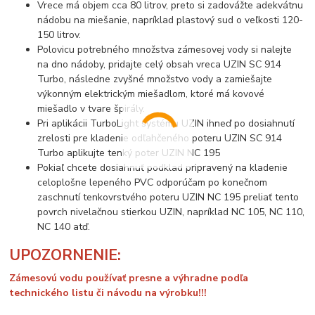
Vrece má objem cca 80 litrov, preto si zadovážte adekvátnu
nádobu na miešanie, napríklad plastový sud o veľkosti 120-
150 litrov.
Polovicu potrebného množstva zámesovej vody si nalejte
na dno nádoby, pridajte celý obsah vreca UZIN SC 914
Turbo, následne zvyšné množstvo vody a zamiešajte
výkonným elektrickým miešadlom, ktoré má kovové
miešadlo v tvare špirály.
Pri aplikácii TurboLight systému UZIN ihneď po dosiahnutí
zrelosti pre kladenie odľahčeného poteru UZIN SC 914
Turbo aplikujte tenký poter UZIN NC 195
Pokiaľ chcete dosiahnuť podklad pripravený na kladenie
celoplošne lepeného PVC odporúčam po konečnom
zaschnutí tenkovrstvého poteru UZIN NC 195 preliať tento
povrch nivelačnou stierkou UZIN, napríklad NC 105, NC 110,
NC 140 atď.
UPOZORNENIE:
Zámesovú vodu používať presne a výhradne podľa
technického listu či návodu na výrobku!!!