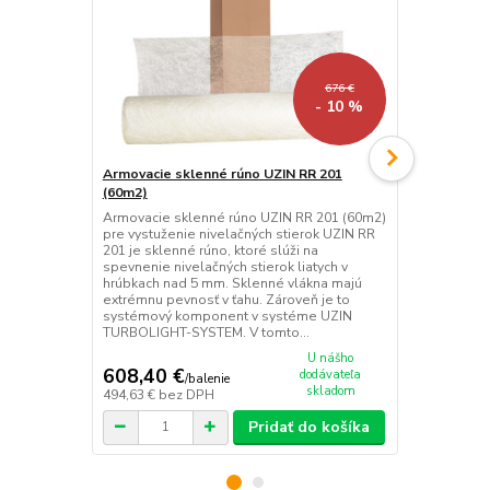
676 €
- 10 %
Armovacie sklenné rúno UZIN RR 201
Cementový 
(60m2)
(25kg)
Armovacie sklenné rúno UZIN RR 201 (60m2)
Tenký cemen
pre vystuženie nivelačných stierok UZIN RR
UZIN NC 195 
201 je sklenné rúno, ktoré slúži na
výrobe pripo
spevnenie nivelačných stierok liatych v
vrstiev 3-40
hrúbkach nad 5 mm. Sklenné vlákna majú
komponent 
extrémnu pevnosť v ťahu. Zároveň je to
SYSTEM. V t
systémový komponent v systéme UZIN
vrstvu. Je č
TURBOLIGHT-SYSTEM. V tomto...
vnútorné použ
U nášho
608,40 €
40,96 €
dodávateľa
/
balenie
/
v
skladom
494,63 €
bez DPH
33,30 €
bez 
Pridať do košíka