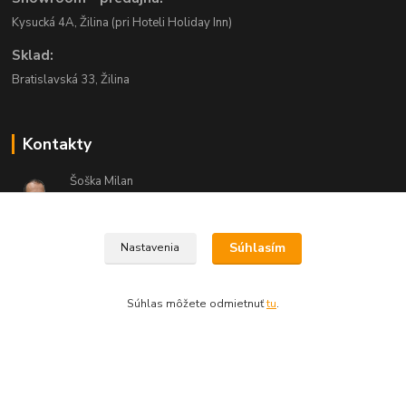
Kysucká 4A, Žilina (pri Hoteli Holiday Inn)
Sklad:
Bratislavská 33, Žilina
Kontakty
Šoška Milan
+421 903 444 448
(Po-Pia, 8-20 hod.)
Súhlasím
Nastavenia
objednavky@domexo.sk
Súhlas môžete odmietnuť
tu
.
Domexo.sk
Vytvorené na
Eshop-rychlo.sk