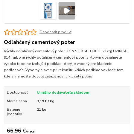
Ohodnotiť produkt
Odľahčený cementový poter
Rýchly odľahčený cementový poter UZIN SC 914 TURBO (21kg) UZIN SC
914 Turbo je rýchly odľahčený cementový poter s ktorým dosiahnete
vysoko tepelne izolujúci podklad, ktorý je vhodný pre kladenie
podlahovín. Výborný hlavne pri rekonštrukciách podkladov všade tam
kde si nemôžte dovoliť zaťažiť nosnú k...
celý popis
Dostupnosť
U nášho dodávateľa skladom
Merná cena
3,19 € / kg
Balenie
21 kg
jednotky
66,96 €
/
vrece