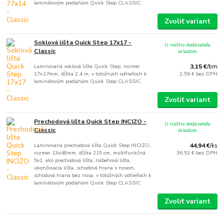
laminátovým podlahám Quick Step CLASSIC.
Zvoliť variant
Soklová lišta Quick Step 17x17 -
U nášho dodávateľa
Classic
skladom
Laminovaná soklová lišta Quick Step, rozmer
3,15 €
/
bm
17x17mm, dĺžka 2,4 m, v totožných odtieňoch k
2,56 €
bez DPH
laminátovým podlahám Quick Step CLASSIC.
Zvoliť variant
Prechodová lišta Quick Step INCIZO -
U nášho dodávateľa
Classic
skladom
Laminovaná prechodová lišta Quick Step INCIZO,
44,94 €
/
ks
rozmer 13x48mm, dĺžka 215 cm, multifunkčná
36,53 €
bez DPH
5v1, ako prechodová lišta, nábehová lišta,
ukončovacia lišta, schodová hrana s nosom,
schodová hrana bez nosa, v totožných odtieňoch k
laminátovým podlahám Quick Step CLASSIC
Zvoliť variant