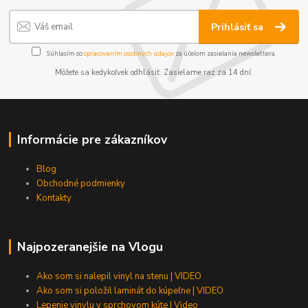
Prihlásiť sa
Súhlasím so
spracovaním osobných údajov
za účelom zasielania newslettera.
Môžete sa kedykoľvek odhlásiť. Zasielame raz za 14 dní.
Informácie pre zákazníkov
Blog
Obchodné podmienky
Kontakty
Najpozeranejšie na Vlogu
Ako som si nalepil vinyl na stenu | VIDEO
Ako som si položil laminát do kúpeľne | VIDEO
Lepenie vinylu v sprchovom kúte | Video