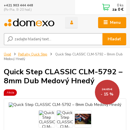
0
ks
+421 903 444 448
za
0 €
(Po-Pia, 8-20 hod.)
Menu
Hľadať
Úvod
Podlahy Quick Step
Quick Step CLASSIC CLM-5792 – 8mm Dub
Medový Hnedý
Quick Step CLASSIC CLM-5792 –
8mm Dub Medový Hnedý
24,65 €
Akcia
- 15 %