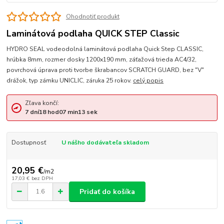
Ohodnotiť produkt
Laminátová podlaha QUICK STEP Classic
HYDRO SEAL vodeodolná laminátová podlaha Quick Step CLASSIC,
hrúbka 8mm, rozmer dosky 1200x190 mm, záťažová trieda AC4/32,
povrchová úprava proti tvorbe škrabancov SCRATCH GUARD, bez "V"
drážok, typ zámku UNICLIC, záruka 25 rokov.
celý popis
Zľava končí:
7
dní
18
hod
07
min
13
sek
Dostupnosť
U nášho dodávateľa skladom
20,95 €
/
m2
17,03 €
bez DPH
Pridať do košíka