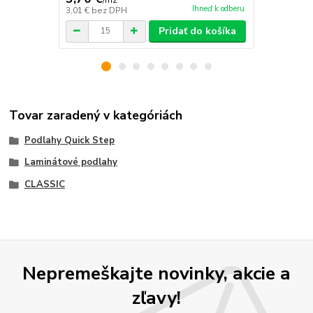
/
m2
/
m2
Ihneď k odberu
3,01 €
bez DPH
2,87 €
bez D
Pridať do košíka
Tovar zaradený v kategóriách
Podlahy Quick Step
Laminátové podlahy
CLASSIC
Nepremeškajte novinky, akcie a
zľavy!