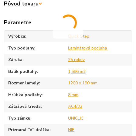
Pôvod tovaru
Parametre
Výrobca
Quick Step
Typ podlahy
Laminátová podlaha
Záruka
25 rokov
Balík podlahy
1,596 m2
Rozmer lamely
1200 x 190 mm
Hrúbka podlahy
8 mm
Záťažová trieda
AC4/32
Typ zámku
UNICLIC
Priznaná "V" drážka
NIE