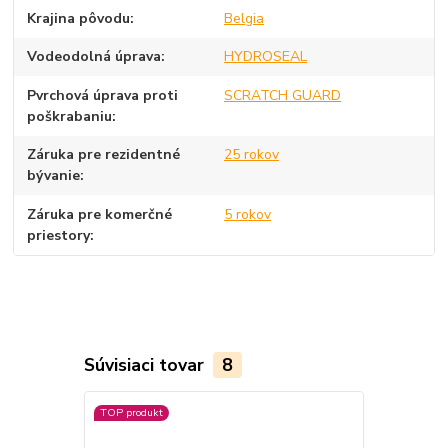
Krajina pôvodu
Belgia
Vodeodolná úprava
HYDROSEAL
Pvrchová úprava proti
SCRATCH GUARD
poškrabaniu
Záruka pre rezidentné
25 rokov
bývanie
Záruka pre komerčné
5 rokov
priestory
Súvisiaci tovar
8
TOP produkt
TOP produkt