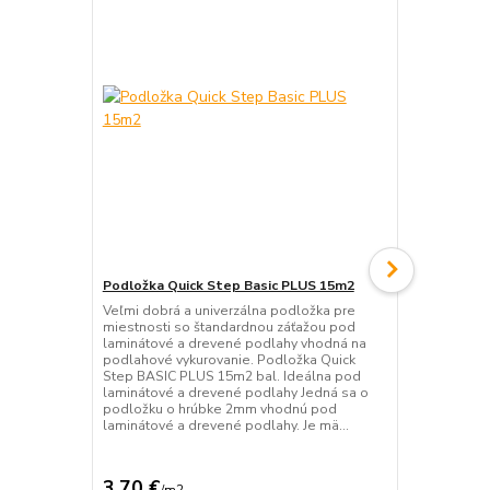
Podložka Quick Step Basic PLUS 15m2
Podložka Qu
Veľmi dobrá a univerzálna podložka pre
Veľmi dobrá 
miestnosti so štandardnou záťažou pod
miestnosti 
laminátové a drevené podlahy vhodná na
laminátové 
podlahové vykurovanie. Podložka Quick
podlahové vy
Step BASIC PLUS 15m2 bal. Ideálna pod
podložku o 
laminátové a drevené podlahy Jedná sa o
laminátové 
podložku o hrúbke 2mm vhodnú pod
typu a je na
laminátové a drevené podlahy. Je mä...
parozábrana
3,70 €
3,53 €