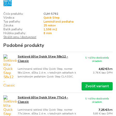
Číslo produktu:
CLM-5792
Výrobca:
Quick Step
Typ podlahy:
Laminátová podlaha
Záruka:
25 rokov
Balík podlahy:
1,596 m2
Hrúbka podlahy:
8 mm
Strážiť cenu / dostupnosť
Podobné produkty
Soklová lišta Quick Step 58x12 -
U nášho dodávateľa
Classic
skladom
Laminovaná soklová lišta Quick Step, rozmer
4,62 €
/
bm
58x12mm, dĺžka 2,4 m, v totožných odtieňoch k
3,76 €
bez DPH
laminátovým podlahám Quick Step CLASSIC.
Zvoliť variant
Soklová lišta Quick Step 77x14 -
U nášho dodávateľa
Classic
skladom
Laminovaná soklová lišta Quick Step, rozmer
7,25 €
/
bm
77x14mm, dĺžka 2,4 m, v totožných odtieňoch k
5,89 €
bez DPH