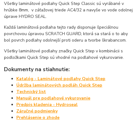
Všetky laminátové podlahy Quick Step Classic sú vyrábané v
hrúbke 8mm, v záťažovej triede AC4/32 a navyše vo vode odolnej
úprave HYDRO SEAL.
Každá laminátová podlaha tejto rady disponuje špeciálnou
povrchovou úpravou SCRATCH GUARD, ktorá sa stará o to aby
bol povrch podlahy odolnejší proti oderu a tvorbe škrabancom.
Všetky laminátové podlahy značky Quick Step v kombinácii s
podložkami Quick Step sú vhodné na podlahové vykurovanie.
Dokumenty na stiahnutie:
Katalóg - Laminátové podlahy Quick Step
Údržba laminátových podláh Quick Step
Technický list
Manuál pre podlahové vykurovanie
Predpis kladenia - Hydroseal
Záručné podmienky
Prehlásenie o zhode