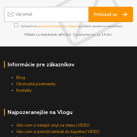
Prihlásiť sa
Súhlasím so
spracovaním osobných údajov
za účelom zasielania newslettera.
Môžete sa kedykoľvek odhlásiť. Zasielame raz za 14 dní.
Informácie pre zákazníkov
Blog
Obchodné podmienky
Kontakty
Najpozeranejšie na Vlogu
Ako som si nalepil vinyl na stenu | VIDEO
Ako som si položil laminát do kúpeľne | VIDEO