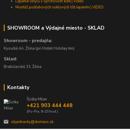
Lepenie vinylu v sprchovom kúte | Video
Montáž podlahových soklových líšt lepením | VIDEO
SHOWROOM a Výdajné miesto - SKLAD
Showroom - predajňa:
Kysucká 4A, Žilina (pri Hoteli Holiday Inn)
Sklad:
Bratislavská 33, Žilina
Kontakty
Šoška Milan
+421 903 444 448
(Po-Pia, 8-20 hod.)
objednavky@domexo.sk