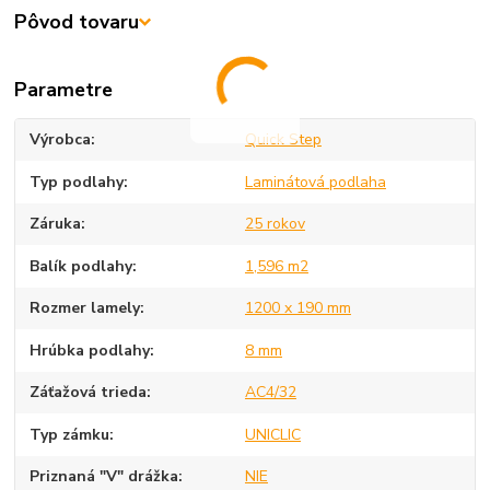
Pôvod tovaru
Parametre
Výrobca
Quick Step
Typ podlahy
Laminátová podlaha
Záruka
25 rokov
Balík podlahy
1,596 m2
Rozmer lamely
1200 x 190 mm
Hrúbka podlahy
8 mm
Záťažová trieda
AC4/32
Typ zámku
UNICLIC
Priznaná "V" drážka
NIE