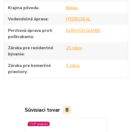
Krajina pôvodu
Belgia
Vodeodolná úprava
HYDROSEAL
Pvrchová úprava proti
SCRATCH GUARD
poškrabaniu
Záruka pre rezidentné
25 rokov
bývanie
Záruka pre komerčné
5 rokov
priestory
Súvisiaci tovar
8
TOP produkt
TOP produkt