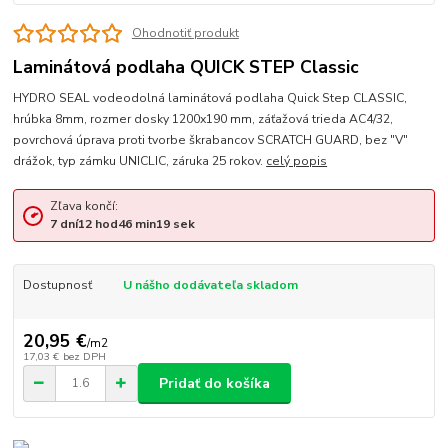
Ohodnotiť produkt
Laminátová podlaha QUICK STEP Classic
HYDRO SEAL vodeodolná laminátová podlaha Quick Step CLASSIC,
hrúbka 8mm, rozmer dosky 1200x190 mm, záťažová trieda AC4/32,
povrchová úprava proti tvorbe škrabancov SCRATCH GUARD, bez "V"
drážok, typ zámku UNICLIC, záruka 25 rokov.
celý popis
Zľava končí:
7
dní
12
hod
46
min
18
sek
Dostupnosť
U nášho dodávateľa skladom
20,95 €
/
m2
17,03 €
bez DPH
Pridať do košíka