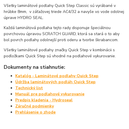
Všetky laminátové podlahy Quick Step Classic sú vyrábané v
hrúbke 8mm, v záťažovej triede AC4/32 a navyše vo vode odolnej
úprave HYDRO SEAL.
Každá laminátová podlaha tejto rady disponuje špeciálnou
povrchovou úpravou SCRATCH GUARD, ktorá sa stará o to aby
bol povrch podlahy odolnejší proti oderu a tvorbe škrabancom.
Všetky laminátové podlahy značky Quick Step v kombinácii s
podložkami Quick Step sú vhodné na podlahové vykurovanie.
Dokumenty na stiahnutie:
Katalóg - Laminátové podlahy Quick Step
Údržba laminátových podláh Quick Step
Technický list
Manuál pre podlahové vykurovanie
Predpis kladenia - Hydroseal
Záručné podmienky
Prehlásenie o zhode