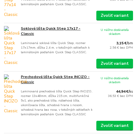
laminátovým podlahám Quick Step CLASSIC.
Zvoliť variant
Soklová lišta Quick Step 17x17 -
U nášho dodávateľa
Classic
skladom
Laminovaná soklová lišta Quick Step, rozmer
3,15 €
/
bm
17x17mm, dĺžka 2,4 m, v totožných odtieňoch k
2,56 €
bez DPH
laminátovým podlahám Quick Step CLASSIC.
Zvoliť variant
Prechodová lišta Quick Step INCIZO -
U nášho dodávateľa
Classic
skladom
Laminovaná prechodová lišta Quick Step INCIZO,
44,94 €
/
ks
rozmer 13x48mm, dĺžka 215 cm, multifunkčná
36,53 €
bez DPH
5v1, ako prechodová lišta, nábehová lišta,
ukončovacia lišta, schodová hrana s nosom,
schodová hrana bez nosa, v totožných odtieňoch k
laminátovým podlahám Quick Step CLASSIC
Zvoliť variant