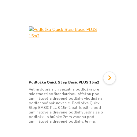
Podložka Quick Step Basic PLUS 15m2
Podložka Qu
Veľmi dobrá a univerzálna podložka pre
Veľmi dobrá 
miestnosti so štandardnou záťažou pod
miestnosti 
laminátové a drevené podlahy vhodná na
laminátové 
podlahové vykurovanie. Podložka Quick
podlahové vy
Step BASIC PLUS 15m2 bal. Ideálna pod
podložku o 
laminátové a drevené podlahy Jedná sa o
laminátové 
podložku o hrúbke 2mm vhodnú pod
typu a je na
laminátové a drevené podlahy. Je mä...
parozábrana