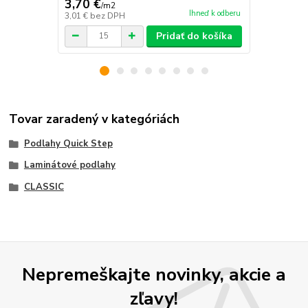
3,70 €
3,53 €
/
m2
/
m2
Ihneď k odberu
3,01 €
bez DPH
2,87 €
bez D
Pridať do košíka
Tovar zaradený v kategóriách
Podlahy Quick Step
Laminátové podlahy
CLASSIC
Nepremeškajte novinky, akcie a
zľavy!