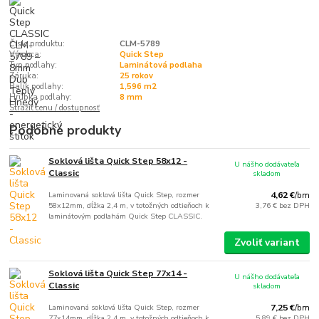
Číslo produktu:
CLM-5789
Výrobca:
Quick Step
Typ podlahy:
Laminátová podlaha
Záruka:
25 rokov
Balík podlahy:
1,596 m2
Hrúbka podlahy:
8 mm
Strážiť cenu / dostupnosť
Podobné produkty
Soklová lišta Quick Step 58x12 -
U nášho dodávateľa
Classic
skladom
Laminovaná soklová lišta Quick Step, rozmer
4,62 €
/
bm
58x12mm, dĺžka 2,4 m, v totožných odtieňoch k
3,76 €
bez DPH
laminátovým podlahám Quick Step CLASSIC.
Zvoliť variant
Soklová lišta Quick Step 77x14 -
U nášho dodávateľa
Classic
skladom
Laminovaná soklová lišta Quick Step, rozmer
7,25 €
/
bm
77x14mm, dĺžka 2,4 m, v totožných odtieňoch k
5,89 €
bez DPH