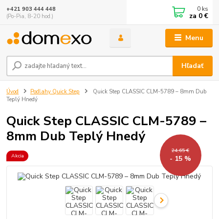
0
ks
+421 903 444 448
za
0 €
(Po-Pia, 8-20 hod.)
Menu
Hľadať
Úvod
Podlahy Quick Step
Quick Step CLASSIC CLM-5789 – 8mm Dub
Teplý Hnedý
Quick Step CLASSIC CLM-5789 –
8mm Dub Teplý Hnedý
24,65 €
Akcia
- 15 %