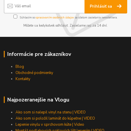
Prihlásiť sa
Súhlasím so
spracovaním osobných údajov
za účelom zasielania newslettera.
Môžete sa kedykoľvek odhlásiť. Zasielame raz za 14 dní.
Informácie pre zákazníkov
Blog
Obchodné podmienky
Kontakty
Najpozeranejšie na Vlogu
Ako som si nalepil vinyl na stenu | VIDEO
Ako som si položil laminát do kúpeľne | VIDEO
Lepenie vinylu v sprchovom kúte | Video
Montáž podlahových soklových líšt lepením | VIDEO