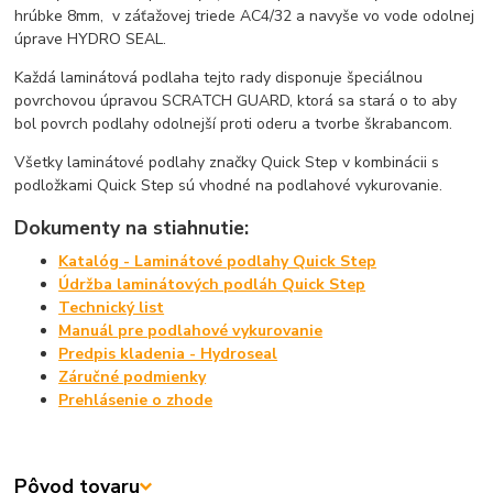
hrúbke 8mm, v záťažovej triede AC4/32 a navyše vo vode odolnej
úprave HYDRO SEAL.
Každá laminátová podlaha tejto rady disponuje špeciálnou
povrchovou úpravou SCRATCH GUARD, ktorá sa stará o to aby
bol povrch podlahy odolnejší proti oderu a tvorbe škrabancom.
Všetky laminátové podlahy značky Quick Step v kombinácii s
podložkami Quick Step sú vhodné na podlahové vykurovanie.
Dokumenty na stiahnutie:
Katalóg - Laminátové podlahy Quick Step
Údržba laminátových podláh Quick Step
Technický list
Manuál pre podlahové vykurovanie
Predpis kladenia - Hydroseal
Záručné podmienky
Prehlásenie o zhode
Pôvod tovaru