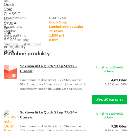
Číslo produktu:
CLM-5788
Výrobca:
Quick Step
Typ podlahy:
Laminátová podlaha
Záruka:
25 rokov
Balík podlahy:
1,596 m2
Hrúbka podlahy:
8 mm
Strážiť cenu / dostupnosť
Podobné produkty
Soklová lišta Quick Step 58x12 -
U nášho dodávateľa
Classic
skladom
Laminovaná soklová lišta Quick Step, rozmer
4,62 €
/
bm
58x12mm, dĺžka 2,4 m, v totožných odtieňoch k
3,76 €
bez DPH
laminátovým podlahám Quick Step CLASSIC.
Zvoliť variant
Soklová lišta Quick Step 77x14 -
U nášho dodávateľa
Classic
skladom
Laminovaná soklová lišta Quick Step, rozmer
7,25 €
/
bm
77x14mm, dĺžka 2,4 m, v totožných odtieňoch k
5,89 €
bez DPH