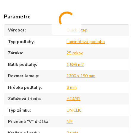
Parametre
Výrobca
Quick Step
Typ podlahy
Laminátová podlaha
Záruka
25 rokov
Balík podlahy
1,596 m2
Rozmer lamely
1200 x 190 mm
Hrúbka podlahy
8 mm
Záťažová trieda
AC4/32
Typ zámku
UNICLIC
Priznaná "V" drážka
NIE