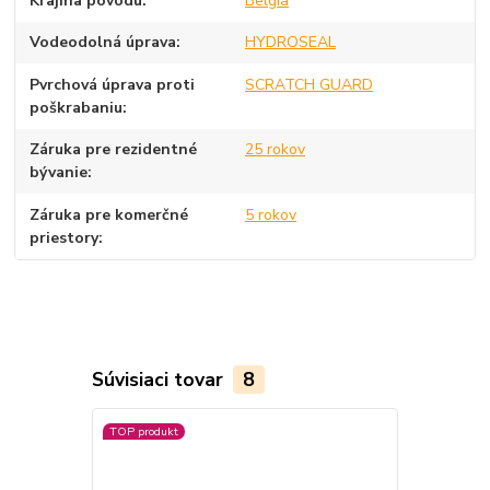
Krajina pôvodu
Belgia
Vodeodolná úprava
HYDROSEAL
Pvrchová úprava proti
SCRATCH GUARD
poškrabaniu
Záruka pre rezidentné
25 rokov
bývanie
Záruka pre komerčné
5 rokov
priestory
Súvisiaci tovar
8
TOP produkt
TOP produkt