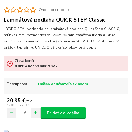
Ohodnotiť produkt
Laminátová podlaha QUICK STEP Classic
HYDRO SEAL vodeodolná laminátová podlaha Quick Step CLASSIC,
hrúbka 8mm, rozmer dosky 1200x190 mm, záťažová trieda AC4/32,
povrchová úprava proti tvorbe škrabancov SCRATCH GUARD, bez "V"
drážok, typ zámku UNICLIC, záruka 25 rokov.
celý popis
Zľava končí:
8
dní
14
hod
59
min
19
sek
Dostupnosť
U nášho dodávateľa skladom
20,95 €
/
m2
17,03 €
bez DPH
Pridať do košíka