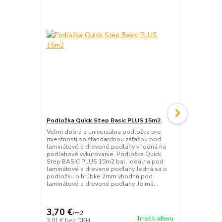
Podložka Quick Step Basic PLUS 15m2
Podložka Qu
Veľmi dobrá a univerzálna podložka pre
Veľmi dobrá 
miestnosti so štandardnou záťažou pod
miestnosti 
laminátové a drevené podlahy vhodná na
laminátové 
podlahové vykurovanie. Podložka Quick
podlahové vy
Step BASIC PLUS 15m2 bal. Ideálna pod
podložku o 
laminátové a drevené podlahy Jedná sa o
laminátové 
podložku o hrúbke 2mm vhodnú pod
typu a je na
laminátové a drevené podlahy. Je mä...
parozábrana
3,70 €
3,53 €
/
m2
/
m2
Ihneď k odberu
3,01 €
bez DPH
2,87 €
bez D