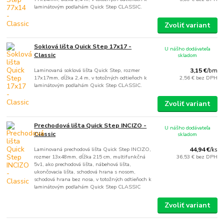
laminátovým podlahám Quick Step CLASSIC.
Zvoliť variant
Soklová lišta Quick Step 17x17 -
U nášho dodávateľa
Classic
skladom
Laminovaná soklová lišta Quick Step, rozmer
3,15 €
/
bm
17x17mm, dĺžka 2,4 m, v totožných odtieňoch k
2,56 €
bez DPH
laminátovým podlahám Quick Step CLASSIC.
Zvoliť variant
Prechodová lišta Quick Step INCIZO -
U nášho dodávateľa
Classic
skladom
Laminovaná prechodová lišta Quick Step INCIZO,
44,94 €
/
ks
rozmer 13x48mm, dĺžka 215 cm, multifunkčná
36,53 €
bez DPH
5v1, ako prechodová lišta, nábehová lišta,
ukončovacia lišta, schodová hrana s nosom,
schodová hrana bez nosa, v totožných odtieňoch k
laminátovým podlahám Quick Step CLASSIC
Zvoliť variant