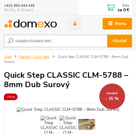
0
ks
+421 903 444 448
za
0 €
(Po-Pia, 8-20 hod.)
Menu
Hľadať
Úvod
Podlahy Quick Step
Quick Step CLASSIC CLM-5788 – 8mm Dub
Surový
Quick Step CLASSIC CLM-5788 –
8mm Dub Surový
24,65 €
Akcia
- 15 %