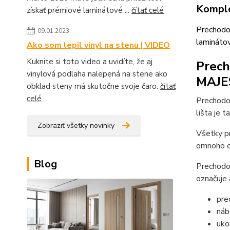
Komple
získať prémiové laminátové ...
čítať celé
Prechodo
09.01.2023
lamináto
Ako som lepil vinyl na stenu | VIDEO
Kuknite si toto video a uvidíte, že aj
Prech
vinylová podlaha nalepená na stene ako
MAJES
obklad steny má skutočne svoje čaro.
čítať
celé
Prechodo
lišta je 
Zobraziť všetky novinky
Všetky pr
omnoho od
Blog
Prechodov
označuje 
pre
náb
uko