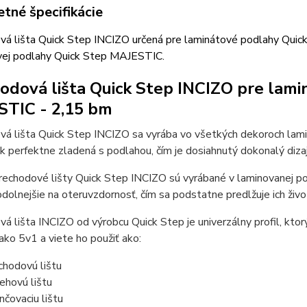
tné špecifikácie
vá lišta Quick Step INCIZO určená pre laminátové podlahy Quic
vej podlahy Quick Step MAJESTIC.
odová lišta Quick Step INCIZO pre lam
TIC - 2,15 bm
vá lišta Quick Step INCIZO sa vyrába vo všetkých dekoroch la
tak perfektne zladená s podlahou, čím je dosiahnutý dokonalý dizaj
echodové lišty Quick Step INCIZO sú vyrábané v laminovanej po
olnejšie na oteruvzdornosť, čím sa podstatne predlžuje ich živo
á lišta INCIZO od výrobcu Quick Step je univerzálny profil, ktor
ako 5v1 a viete ho použiť ako:
chodovú lištu
ehovú lištu
nčovaciu lištu