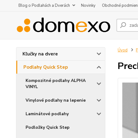
Blog o Podlahách a Dverách
Novinky
Obchodné podmien
Úvod
P
Kľučky na dvere
Prec
Podlahy Quick Step
Kompozitné podlahy ALPHA
VINYL
Vinylové podlahy na lepenie
Laminátové podlahy
Podložky Quick Step