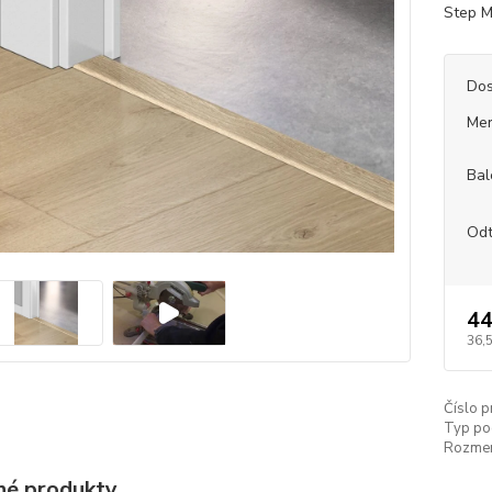
Step 
Dos
Mer
Bal
Odt
44
36,
Číslo p
Typ po
Rozmer 
é produkty