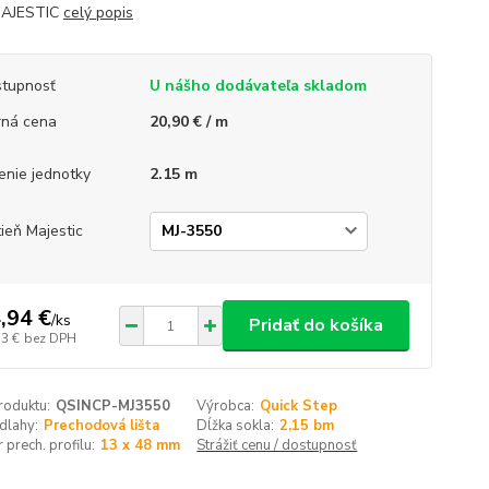
MAJESTIC
celý popis
tupnosť
U nášho dodávateľa skladom
ná cena
20,90 € / m
enie jednotky
2.15 m
ieň Majestic
,94 €
/
ks
Pridať do košíka
53 €
bez DPH
roduktu:
QSINCP-MJ3550
Výrobca:
Quick Step
dlahy:
Prechodová lišta
Dĺžka sokla:
2,15 bm
prech. profilu:
13 x 48 mm
Strážiť cenu / dostupnosť