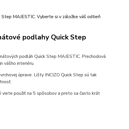
k Step MAJESTIC. Vyberte si v záložke váš odtieň
inátové podlahy Quick Step
minátových podláh Quick Step MAJESTIC. Prechodová
n vášho interiéru.
vrchovej úprave. Lišty INCIZO Quick Step sú tak
tnosť.
ý viete použiť na 5 spôsobov a preto sa často krát