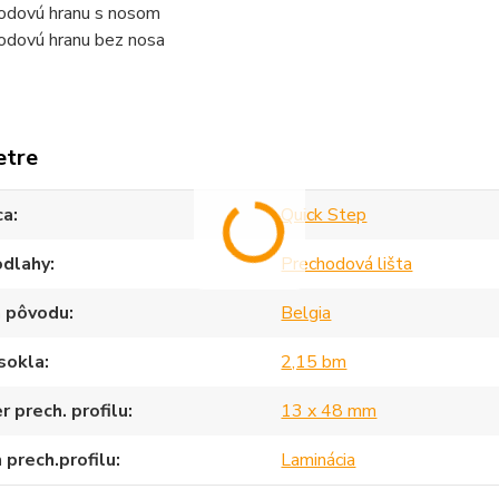
odovú hranu s nosom
odovú hranu bez nosa
etre
ca
Quick Step
odlahy
Prechodová lišta
a pôvodu
Belgia
sokla
2,15 bm
 prech. profilu
13 x 48 mm
 prech.profilu
Laminácia