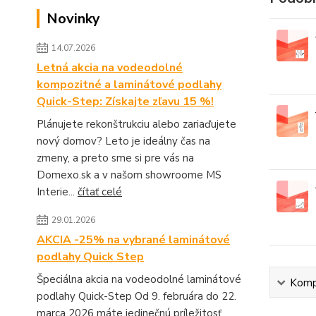
Novinky
14.07.2026
Letná akcia na vodeodolné
kompozitné a laminátové podlahy
Quick-Step: Získajte zľavu 15 %!
Plánujete rekonštrukciu alebo zariaďujete
nový domov? Leto je ideálny čas na
zmeny, a preto sme si pre vás na
Domexo.sk a v našom showroome MS
Interie...
čítať celé
29.01.2026
AKCIA -25% na vybrané laminátové
podlahy Quick Step
Špeciálna akcia na vodeodolné laminátové
Kompl
podlahy Quick-Step Od 9. februára do 22.
marca 2026 máte jedinečnú príležitosť