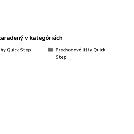
zaradený v kategóriách
hy Quick Step
Prechodové lišty Quick
Step