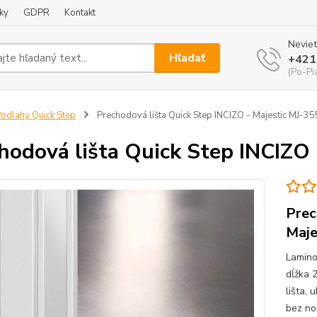
ky
GDPR
Kontakt
Neviet
Hľadať
+421
(Po-Pi
odlahy Quick Step
Prechodová lišta Quick Step INCIZO - Majestic MJ-3
hodová lišta Quick Step INCIZO 
Prec
Maje
Lamino
dĺžka 
lišta,
bez no