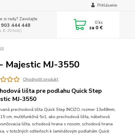
Prihlásenie
e si rady? Zavolajte.
0
ks
 903 444 448
za
0 €
a, 8-20 hod.)
550
- Majestic MJ-3550
Ohodnotiť produkt
hodová lišta pre podlahu Quick Step
stic MJ-3550
vaná prechodová lišta Quick Step INCIZO, rozmer 13x48mm,
215 cm, multifunkčná 5v1, ako prechodová lišta, nábehová
 ukončovacia lišta, schodová hrana s nosom, schodová hrana
sa, v totožných odtieňoch k laminátovým podlahám Quick