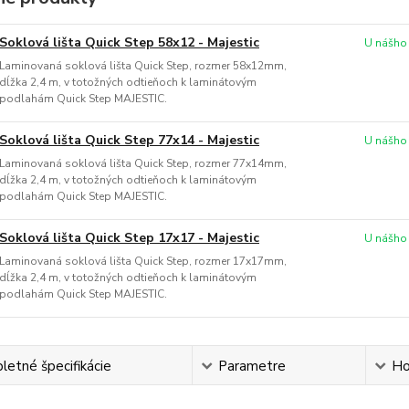
Soklová lišta Quick Step 58x12 - Majestic
U nášho
Laminovaná soklová lišta Quick Step, rozmer 58x12mm,
dĺžka 2,4 m, v totožných odtieňoch k laminátovým
podlahám Quick Step MAJESTIC.
Soklová lišta Quick Step 77x14 - Majestic
U nášho
Laminovaná soklová lišta Quick Step, rozmer 77x14mm,
dĺžka 2,4 m, v totožných odtieňoch k laminátovým
podlahám Quick Step MAJESTIC.
Soklová lišta Quick Step 17x17 - Majestic
U nášho
Laminovaná soklová lišta Quick Step, rozmer 17x17mm,
dĺžka 2,4 m, v totožných odtieňoch k laminátovým
podlahám Quick Step MAJESTIC.
etné špecifikácie
Parametre
Ho