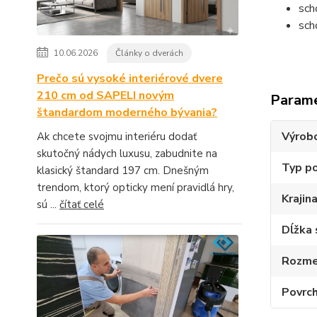
sch
sch
10.06.2026
Články o dverách
Prečo sú vysoké interiérové dvere
210 cm od SAPELI novým
Param
štandardom moderného bývania?
Výrob
Ak chcete svojmu interiéru dodať
skutočný nádych luxusu, zabudnite na
Typ p
klasický štandard 197 cm. Dnešným
trendom, ktorý opticky mení pravidlá hry,
Krajin
sú ...
čítať celé
Dĺžka 
Rozmer
Povrch