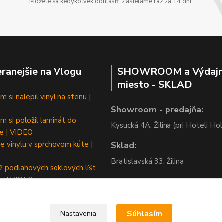
Môžete sa kedykoľvek odhlásiť. Zasielame raz za 14 dní.
ranejšie na Vlogu
SHOWROOM a Výdaj
miesto - SKLAD
 si nalepil vinyl na stenu |
Showroom - predajňa:
m si položil laminát do
Kysucká 4A, Žilina (pri Hoteli Hol
e | VIDEO
e vinylu v sprchovom kúte |
Sklad:
Bratislavská 33, Žilina
 podlahových soklových líšt
m | VIDEO
Súhlasím
Nastavenia