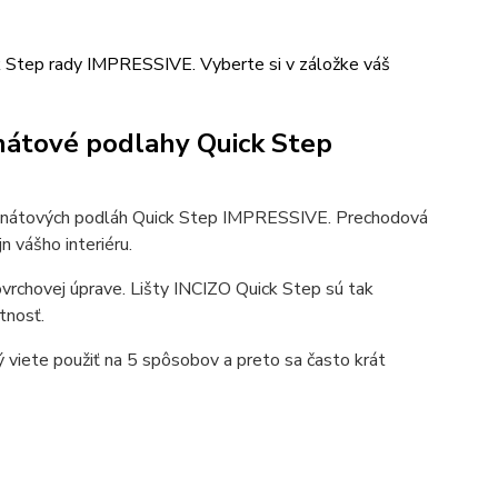
k Step rady IMPRESSIVE. Vyberte si v záložke váš
inátové podlahy Quick Step
minátových podláh Quick Step IMPRESSIVE. Prechodová
n vášho interiéru.
vrchovej úprave. Lišty INCIZO Quick Step sú tak
tnosť.
ý viete použiť na 5 spôsobov a preto sa často krát