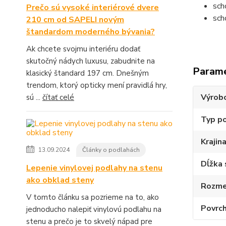
sch
Prečo sú vysoké interiérové dvere
sch
210 cm od SAPELI novým
štandardom moderného bývania?
Ak chcete svojmu interiéru dodať
skutočný nádych luxusu, zabudnite na
Param
klasický štandard 197 cm. Dnešným
trendom, ktorý opticky mení pravidlá hry,
Výrob
sú ...
čítať celé
Typ p
Krajin
13.09.2024
Články o podlahách
Dĺžka 
Lepenie vinylovej podlahy na stenu
ako obklad steny
Rozmer
V tomto článku sa pozrieme na to, ako
Povrch
jednoducho nalepiť vinylovú podlahu na
stenu a prečo je to skvelý nápad pre