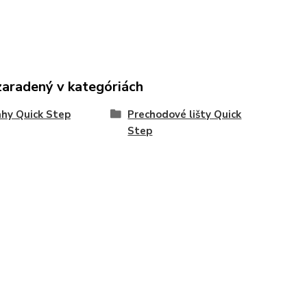
zaradený v kategóriách
hy Quick Step
Prechodové lišty Quick
Step