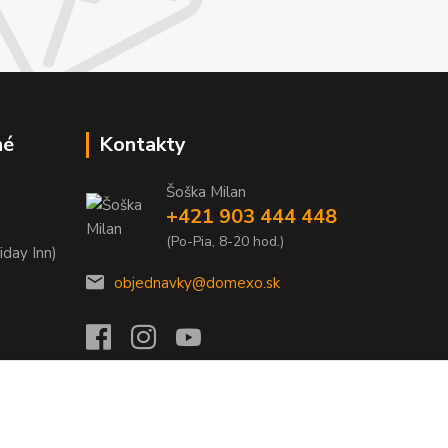
né
Kontakty
Šoška Milan
+421 903 444 448
(Po-Pia, 8-20 hod.)
iday Inn)
objednavky@domexo.sk