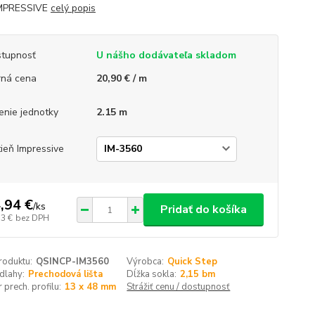
IMPRESSIVE
celý popis
tupnosť
U nášho dodávateľa skladom
ná cena
20,90 € / m
enie jednotky
2.15 m
ieň Impressive
,94 €
/
ks
Pridať do košíka
53 €
bez DPH
roduktu:
QSINCP-IM3560
Výrobca:
Quick Step
dlahy:
Prechodová lišta
Dĺžka sokla:
2,15 bm
prech. profilu:
13 x 48 mm
Strážiť cenu / dostupnosť