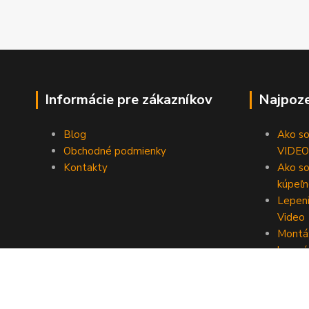
Informácie pre zákazníkov
Najpoze
Blog
Ako som
Obchodné podmienky
VIDEO
Kontakty
Ako so
kúpeľn
Lepeni
Video
Montáž
lepení