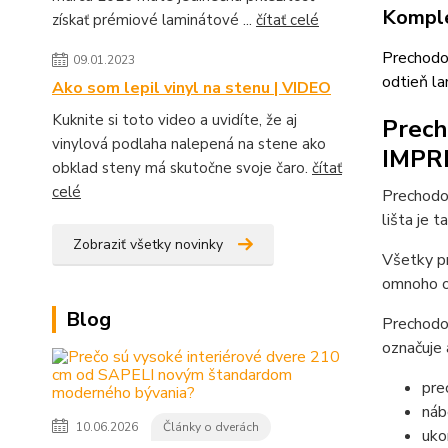
Komple
získať prémiové laminátové ...
čítať celé
Prechodo
09.01.2023
odtieň l
Ako som lepil vinyl na stenu | VIDEO
Kuknite si toto video a uvidíte, že aj
Prech
vinylová podlaha nalepená na stene ako
IMPRE
obklad steny má skutočne svoje čaro.
čítať
celé
Prechodo
lišta je 
Zobraziť všetky novinky
Všetky pr
omnoho od
Blog
Prechodov
označuje 
pre
náb
10.06.2026
Články o dverách
uko