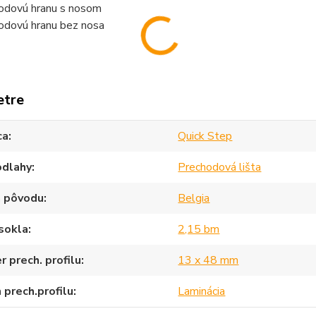
odovú hranu s nosom
odovú hranu bez nosa
etre
ca
Quick Step
odlahy
Prechodová lišta
a pôvodu
Belgia
sokla
2,15 bm
 prech. profilu
13 x 48 mm
 prech.profilu
Laminácia