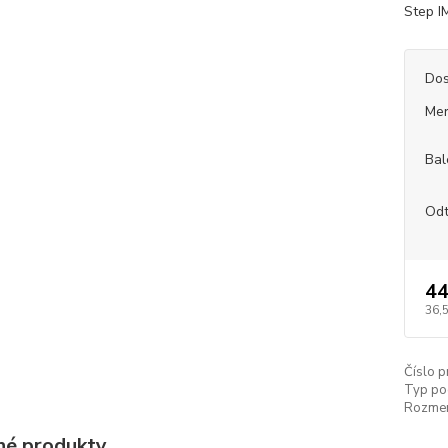
Step 
Dos
Mer
Bal
Odt
44
36,
Číslo p
Typ po
Rozmer 
é produkty