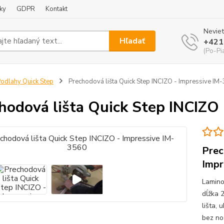
ky
GDPR
Kontakt
Neviet
Hľadať
+421
(Po-Pi
odlahy Quick Step
Prechodová lišta Quick Step INCIZO - Impressive IM
hodová lišta Quick Step INCIZO
Prec
Impr
Lamino
dĺžka 
lišta,
bez no