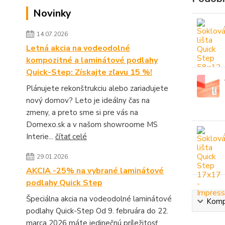
Novinky
14.07.2026
Letná akcia na vodeodolné
kompozitné a laminátové podlahy
Quick-Step: Získajte zľavu 15 %!
Plánujete rekonštrukciu alebo zariaďujete
nový domov? Leto je ideálny čas na
zmeny, a preto sme si pre vás na
Domexo.sk a v našom showroome MS
Interie...
čítať celé
29.01.2026
AKCIA -25% na vybrané laminátové
podlahy Quick Step
Špeciálna akcia na vodeodolné laminátové
Kompl
podlahy Quick-Step Od 9. februára do 22.
marca 2026 máte jedinečnú príležitosť