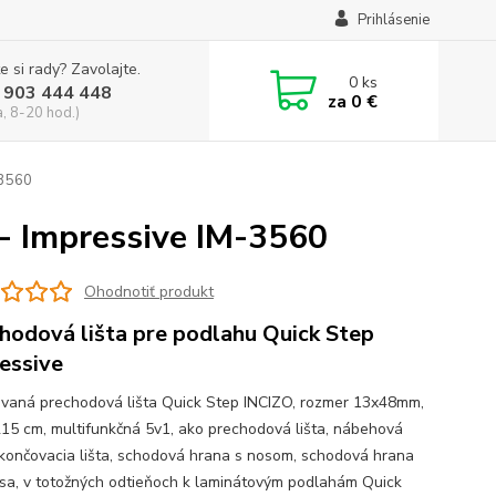
Prihlásenie
e si rady? Zavolajte.
0
ks
 903 444 448
za
0 €
a, 8-20 hod.)
-3560
 - Impressive IM-3560
Ohodnotiť produkt
hodová lišta pre podlahu Quick Step
essive
vaná prechodová lišta Quick Step INCIZO, rozmer 13x48mm,
215 cm, multifunkčná 5v1, ako prechodová lišta, nábehová
 ukončovacia lišta, schodová hrana s nosom, schodová hrana
sa, v totožných odtieňoch k laminátovým podlahám Quick