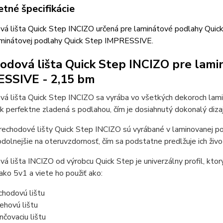
tné špecifikácie
vá lišta Quick Step INCIZO určená pre laminátové podlahy Quic
aminátovej podlahy Quick Step IMPRESSIVE.
odová lišta Quick Step INCIZO pre lam
SSIVE - 2,15 bm
vá lišta Quick Step INCIZO sa vyrába vo všetkých dekoroch la
tak perfektne zladená s podlahou, čím je dosiahnutý dokonalý dizaj
echodové lišty Quick Step INCIZO sú vyrábané v laminovanej po
olnejšie na oteruvzdornosť, čím sa podstatne predlžuje ich živo
á lišta INCIZO od výrobcu Quick Step je univerzálny profil, ktor
ako 5v1 a viete ho použiť ako:
chodovú lištu
ehovú lištu
nčovaciu lištu