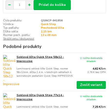
Pridať do košíka
Číslo produktu:
QSINCP-IM1856
Výrobca:
Quick Step
Typ podlahy:
Prechodová lišta
Dĺžka sokla:
2,15 bm
Rozmer prech. profilu:
13 x 48 mm
Strážiť cenu / dostupnosť
Podobné produkty
Soklová lišta Quick Step 58x12 -
U nášho dodávateľa
Impressive
skladom
Laminovaná soklová lišta Quick Step, rozmer
4,62 €
/
bm
58x12mm, dĺžka 2,4 m, v totožných odtieňoch k
3,76 €
bez DPH
laminátovým podlahám Quick Step IMPRESSIVE.
Zvoliť variant
Soklová lišta Quick Step 77x14 -
U nášho dodávateľa
Impressive
skladom
Laminovaná soklová lišta Quick Step, rozmer
7,25 €
/
bm