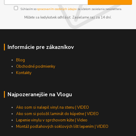
Súhlasím so
spracovaním osobných údajov
za účelom zasielania newslettera.
Môžete sa kedykoľvek odhlásiť. Zasielame raz za 14 dní.
Informácie pre zákazníkov
Blog
Obchodné podmienky
Kontakty
Najpozeranejšie na Vlogu
Ako som si nalepil vinyl na stenu | VIDEO
Ako som si položil laminát do kúpeľne | VIDEO
Lepenie vinylu v sprchovom kúte | Video
Montáž podlahových soklových líšt lepením | VIDEO