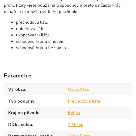
profil, ktorý viete použiť na 5 spôsobov a preto sa často krát
označuje ako 5v1 a viete ho použiť ako:
prechodovú lištu
nábehovú lištu
ukončovaciu lištu
schodovú hranu s nosom
schodovú hranu bez nosa
Parametre
Výrobca
Quick Step
Typ podlahy
Prechodová lišta
Krajina pôvodu
Belgia
Dĺžka sokla
2,15 bm