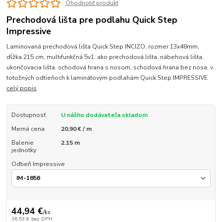
Ohodnotiť produkt
Prechodová lišta pre podlahu Quick Step
Impressive
Laminovaná prechodová lišta Quick Step INCIZO, rozmer 13x48mm,
dĺžka 215 cm, multifunkčná 5v1, ako prechodová lišta, nábehová lišta,
ukončovacia lišta, schodová hrana s nosom, schodová hrana bez nosa, v
totožných odtieňoch k laminátovým podlahám Quick Step IMPRESSIVE
celý popis
Dostupnosť
U nášho dodávateľa skladom
Merná cena
20,90 € / m
Balenie
2.15 m
jednotky
Odtieň Impressive
44,94 €
/
ks
36,53 €
bez DPH