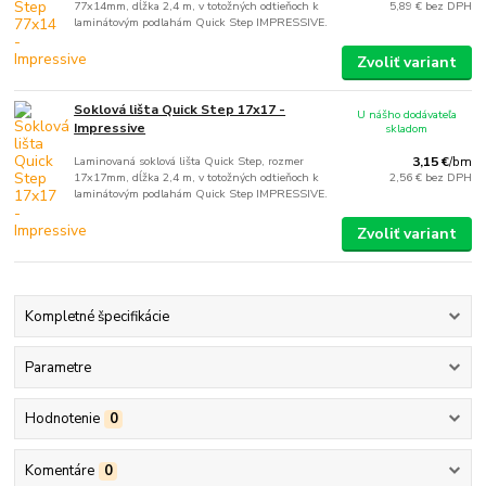
77x14mm, dĺžka 2,4 m, v totožných odtieňoch k
5,89 €
bez DPH
laminátovým podlahám Quick Step IMPRESSIVE.
Zvoliť variant
Soklová lišta Quick Step 17x17 -
U nášho dodávateľa
Impressive
skladom
Laminovaná soklová lišta Quick Step, rozmer
3,15 €
/
bm
17x17mm, dĺžka 2,4 m, v totožných odtieňoch k
2,56 €
bez DPH
laminátovým podlahám Quick Step IMPRESSIVE.
Zvoliť variant
Kompletné špecifikácie
Parametre
Hodnotenie
0
Komentáre
0