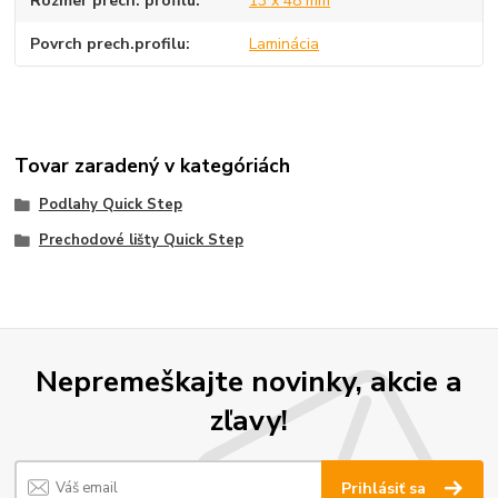
Rozmer prech. profilu
13 x 48 mm
Povrch prech.profilu
Laminácia
Tovar zaradený v kategóriách
Podlahy Quick Step
Prechodové lišty Quick Step
Nepremeškajte novinky, akcie a
zľavy!
Prihlásiť sa