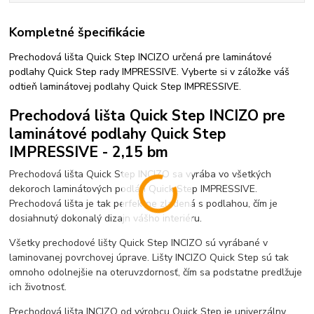
Kompletné špecifikácie
Prechodová lišta Quick Step INCIZO určená pre laminátové
podlahy Quick Step rady IMPRESSIVE. Vyberte si v záložke váš
odtieň laminátovej podlahy Quick Step IMPRESSIVE.
Prechodová lišta Quick Step INCIZO pre
laminátové podlahy Quick Step
IMPRESSIVE - 2,15 bm
Prechodová lišta Quick Step INCIZO sa vyrába vo všetkých
dekoroch laminátových podláh Quick Step IMPRESSIVE.
Prechodová lišta je tak perfektne zladená s podlahou, čím je
dosiahnutý dokonalý dizajn vášho interiéru.
Všetky prechodové lišty Quick Step INCIZO sú vyrábané v
laminovanej povrchovej úprave. Lišty INCIZO Quick Step sú tak
omnoho odolnejšie na oteruvzdornosť, čím sa podstatne predlžuje
ich životnosť.
Prechodová lišta INCIZO od výrobcu Quick Step je univerzálny