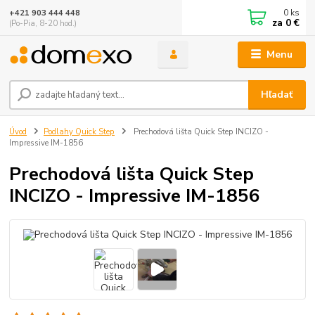
0
ks
+421 903 444 448
za
0 €
(Po-Pia, 8-20 hod.)
Menu
Hľadať
Úvod
Podlahy Quick Step
Prechodová lišta Quick Step INCIZO -
Impressive IM-1856
Prechodová lišta Quick Step
INCIZO - Impressive IM-1856