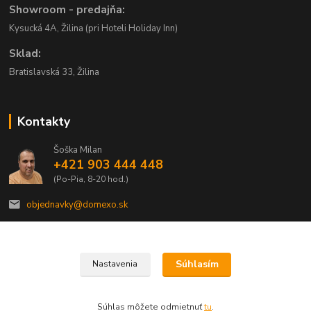
Showroom - predajňa:
Kysucká 4A, Žilina (pri Hoteli Holiday Inn)
Sklad:
Bratislavská 33, Žilina
Kontakty
Šoška Milan
+421 903 444 448
(Po-Pia, 8-20 hod.)
objednavky@domexo.sk
Súhlasím
Nastavenia
Domexo.sk
Súhlas môžete odmietnuť
tu
.