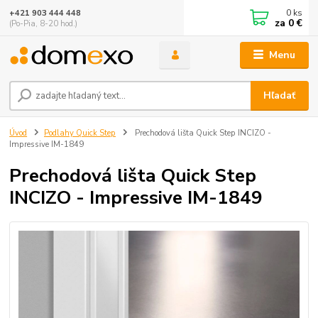
0
ks
+421 903 444 448
za
0 €
(Po-Pia, 8-20 hod.)
Menu
Hľadať
Úvod
Podlahy Quick Step
Prechodová lišta Quick Step INCIZO -
Impressive IM-1849
Prechodová lišta Quick Step
INCIZO - Impressive IM-1849