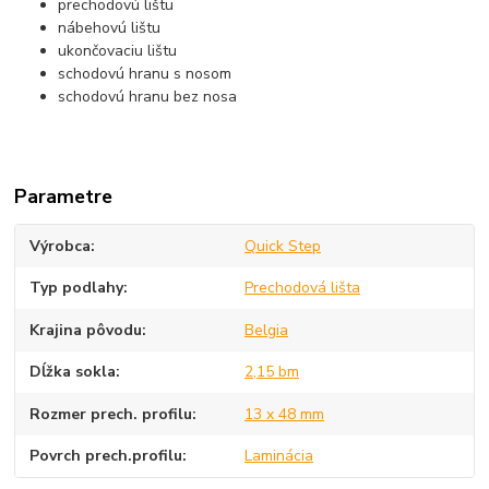
prechodovú lištu
nábehovú lištu
ukončovaciu lištu
schodovú hranu s nosom
schodovú hranu bez nosa
Parametre
Výrobca
Quick Step
Typ podlahy
Prechodová lišta
Krajina pôvodu
Belgia
Dĺžka sokla
2,15 bm
Rozmer prech. profilu
13 x 48 mm
Povrch prech.profilu
Laminácia