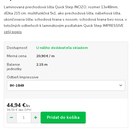
Laminovaná prechodová lišta Quick Step INCIZO, rozmer 13x48mm,
dĺžka 215 cm, multifunkčná 5v1, ako prechodová lišta, nábehová lišta,
ukončovacia lišta, schodová hrana s nosom, schodová hrana bez nosa, v
totožných odtieňoch k laminátovým podlahám Quick Step IMPRESSIVE
celý popis
Dostupnosť
U nášho dodávateľa skladom
Merná cena
20,90 € / m
Balenie
2.15 m
jednotky
Odtieň Impressive
44,94 €
/
ks
36,53 €
bez DPH
Pridať do košíka