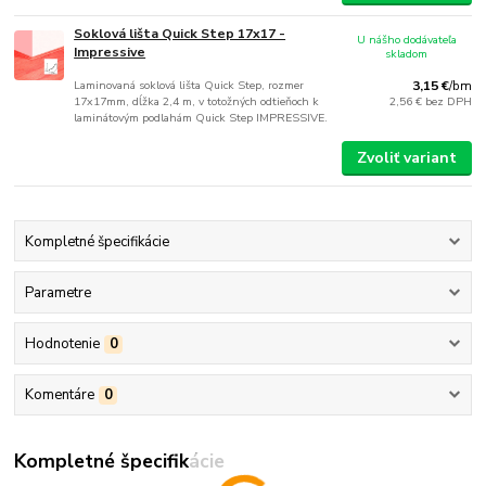
Soklová lišta Quick Step 17x17 -
U nášho dodávateľa
Impressive
skladom
Laminovaná soklová lišta Quick Step, rozmer
3,15 €
/
bm
17x17mm, dĺžka 2,4 m, v totožných odtieňoch k
2,56 €
bez DPH
laminátovým podlahám Quick Step IMPRESSIVE.
Zvoliť variant
Kompletné špecifikácie
Parametre
Hodnotenie
0
Komentáre
0
Kompletné špecifikácie