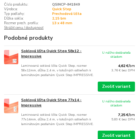
Číslo produktu:
QSINCP-IM1849
Výrobca:
Quick Step
Typ podlahy:
Prechodová lišta
Dĺžka sokla:
2,15 bm
Rozmer prech. profilu:
13 x 48 mm
Strážiť cenu / dostupnosť
Podobné produkty
Soklová lišta Quick Step 58x12 -
U nášho dodávateľa
Impressive
skladom
Laminovaná soklová lišta Quick Step, rozmer
4,62 €
/
bm
58x12mm, dĺžka 2,4 m, v totožných odtieňoch k
3,76 €
bez DPH
laminátovým podlahám Quick Step IMPRESSIVE.
Zvoliť variant
Soklová lišta Quick Step 77x14 -
U nášho dodávateľa
Impressive
skladom
Laminovaná soklová lišta Quick Step, rozmer
7,25 €
/
bm
77x14mm, dĺžka 2,4 m, v totožných odtieňoch k
5,89 €
bez DPH
laminátovým podlahám Quick Step IMPRESSIVE.
Zvoliť variant