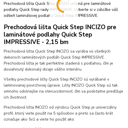
Prechodová lišta Quick Step INCIZO určená pre laminátové
podlahy Quick Step rady IMPRESSIVE. Vyberte si v záložke váš
odtieň laminátovej podlahy Quick Step IMPRESSIVE.
Prechodová lišta Quick Step INCIZO pre
laminátové podlahy Quick Step
IMPRESSIVE - 2,15 bm
Prechodová lišta Quick Step INCIZO sa vyrába vo všetkých
dekoroch laminátových podláh Quick Step IMPRESSIVE.
Prechodová lišta je tak perfektne zladená s podlahou, čím je
dosiahnutý dokonalý dizajn vášho interiéru.
Všetky prechodové lišty Quick Step INCIZO sú vyrábané v
laminovanej povrchovej úprave. Lišty INCIZO Quick Step sú tak
omnoho odolnejšie na oteruvzdornosť, čím sa podstatne predlžuje
ich životnosť.
Prechodová lišta INCIZO od výrobcu Quick Step je univerzálny
profil, ktorý viete použiť na 5 spôsobov a preto sa často krát
označuje ako 5v1 a viete ho použiť ako: