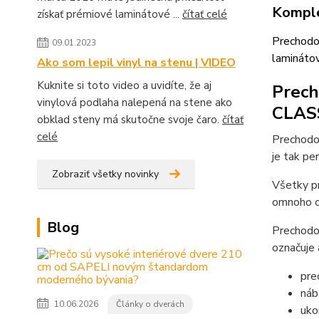
Komple
získať prémiové laminátové ...
čítať celé
Prechodo
09.01.2023
lamináto
Ako som lepil vinyl na stenu | VIDEO
Kuknite si toto video a uvidíte, že aj
Prech
vinylová podlaha nalepená na stene ako
CLASS
obklad steny má skutočne svoje čaro.
čítať
celé
Prechodo
je tak pe
Zobraziť všetky novinky
Všetky pr
omnoho od
Blog
Prechodov
označuje 
pre
náb
10.06.2026
Články o dverách
uko