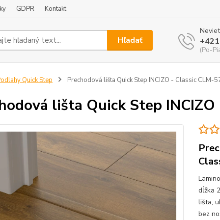
ky
GDPR
Kontakt
Neviet
Hľadať
+421
(Po-Pi
odlahy Quick Step
Prechodová lišta Quick Step INCIZO - Classic CLM-
hodová lišta Quick Step INCIZO
Prec
Clas
Lamino
dĺžka 
lišta,
bez no