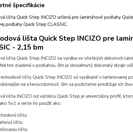
tné špecifikácie
vá lišta Quick Step INCIZO určená pre laminátové podlahy Quick
vej podlahy Quick Step CLASSIC.
odová lišta Quick Step INCIZO pre lam
IC - 2,15 bm
vá lišta Quick Step INCIZO sa vyrába vo všetkých dekoroch lam
rfektne zladená s podlahou, čím je dosiahnutý dokonalý dizajn váš
echodové lišty Quick Step INCIZO sú vyrábané v laminovanej po
olnejšie na oteruvzdornosť, čím sa podstatne predlžuje ich živo
á lišta INCIZO od výrobcu Quick Step je univerzálny profil, ktor
ako 5v1 a viete ho použiť ako:
chodovú lištu
ehovú lištu
nčovaciu lištu