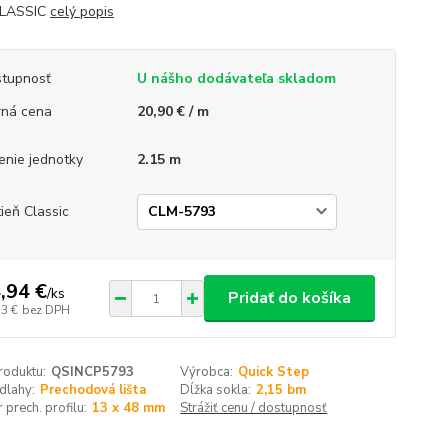
CLASSIC
celý popis
tupnosť
U nášho dodávateľa skladom
ná cena
20,90 € / m
enie jednotky
2.15 m
ieň Classic
,94 €
/
ks
Pridať do košíka
53 €
bez DPH
roduktu:
QSINCP5793
Výrobca:
Quick Step
dlahy:
Prechodová lišta
Dĺžka sokla:
2,15 bm
prech. profilu:
13 x 48 mm
Strážiť cenu / dostupnosť