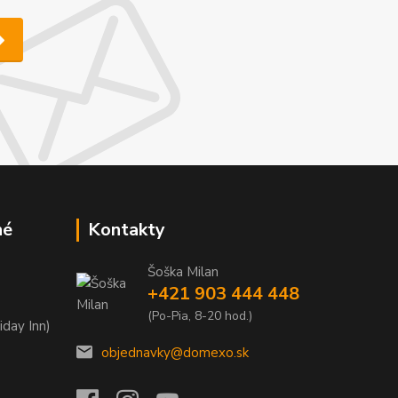
né
Kontakty
Šoška Milan
+421 903 444 448
(Po-Pia, 8-20 hod.)
iday Inn)
objednavky@domexo.sk