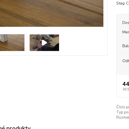
Step 
Dos
Mer
Bal
Odt
44
36,
Číslo p
Typ po
Rozmer 
é produkty