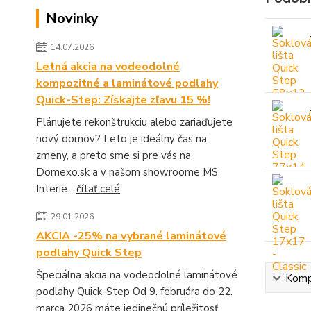
Novinky
14.07.2026
Letná akcia na vodeodolné
kompozitné a laminátové podlahy
Quick-Step: Získajte zľavu 15 %!
Plánujete rekonštrukciu alebo zariaďujete
nový domov? Leto je ideálny čas na
zmeny, a preto sme si pre vás na
Domexo.sk a v našom showroome MS
Interie...
čítať celé
29.01.2026
AKCIA -25% na vybrané laminátové
podlahy Quick Step
Špeciálna akcia na vodeodolné laminátové
Kompl
podlahy Quick-Step Od 9. februára do 22.
marca 2026 máte jedinečnú príležitosť