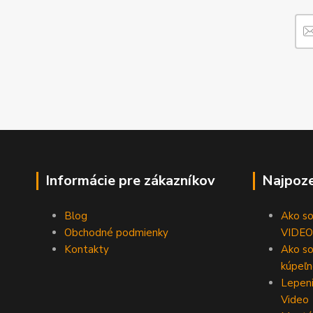
Informácie pre zákazníkov
Najpoze
Blog
Ako som
Obchodné podmienky
VIDEO
Kontakty
Ako so
kúpeľn
Lepeni
Video