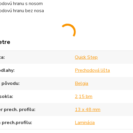
odovú hranu s nosom
odovú hranu bez nosa
etre
ca
Quick Step
odlahy
Prechodová lišta
a pôvodu
Belgia
sokla
2,15 bm
 prech. profilu
13 x 48 mm
 prech.profilu
Laminácia