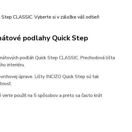
 Step CLASSIC. Vyberte si v záložke váš odtieň
inátové podlahy Quick Step
inátových podláh Quick Step CLASSIC. Prechodová lišta
ho interiéru.
vrchovej úprave. Lišty INCIZO Quick Step sú tak
tnosť.
ý viete použiť na 5 spôsobov a preto sa často krát