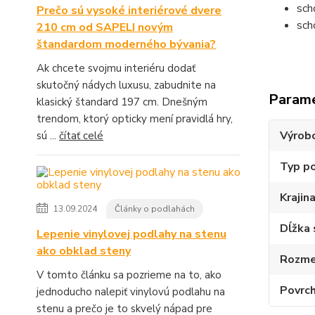
sch
Prečo sú vysoké interiérové dvere
sch
210 cm od SAPELI novým
štandardom moderného bývania?
Ak chcete svojmu interiéru dodať
skutočný nádych luxusu, zabudnite na
Param
klasický štandard 197 cm. Dnešným
trendom, ktorý opticky mení pravidlá hry,
Výrob
sú ...
čítať celé
Typ p
Krajin
13.09.2024
Články o podlahách
Dĺžka 
Lepenie vinylovej podlahy na stenu
ako obklad steny
Rozmer
V tomto článku sa pozrieme na to, ako
Povrch
jednoducho nalepiť vinylovú podlahu na
stenu a prečo je to skvelý nápad pre