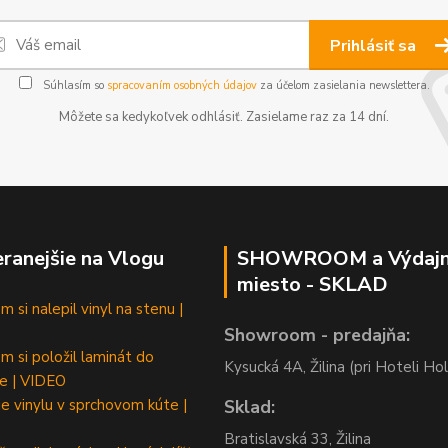
Prihlásiť sa
Súhlasím so
spracovaním osobných údajov
za účelom zasielania newslettera.
Môžete sa kedykoľvek odhlásiť. Zasielame raz za 14 dní.
ranejšie na Vlogu
SHOWROOM a Výdaj
miesto - SKLAD
 si nalepil vinyl na stenu |
Showroom - predajňa:
m si položil laminát do
Kysucká 4A, Žilina (pri Hoteli Hol
e | VIDEO
e vinylu v sprchovom kúte |
Sklad:
Bratislavská 33, Žilina