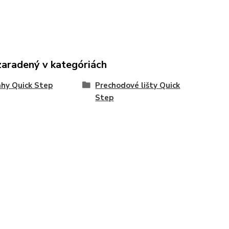
zaradený v kategóriách
hy Quick Step
Prechodové lišty Quick
Step