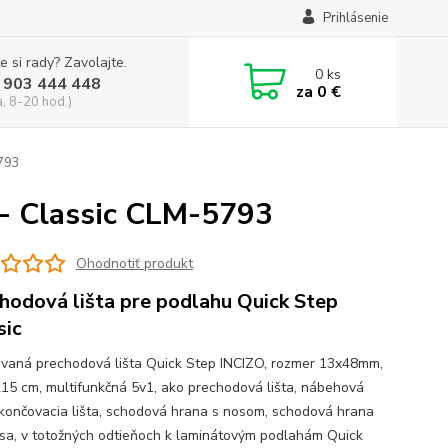
Prihlásenie
e si rady? Zavolajte.
0
ks
 903 444 448
za
0 €
a, 8-20 hod.)
5793
 - Classic CLM-5793
Ohodnotiť produkt
hodová lišta pre podlahu Quick Step
sic
vaná prechodová lišta Quick Step INCIZO, rozmer 13x48mm,
215 cm, multifunkčná 5v1, ako prechodová lišta, nábehová
 ukončovacia lišta, schodová hrana s nosom, schodová hrana
sa, v totožných odtieňoch k laminátovým podlahám Quick