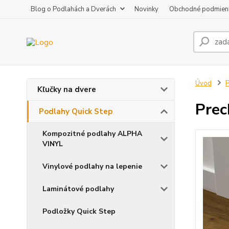
Blog o Podlahách a Dverách
Novinky
Obchodné podmien
Úvod
P
Kľučky na dvere
Prec
Podlahy Quick Step
Kompozitné podlahy ALPHA
VINYL
Vinylové podlahy na lepenie
Laminátové podlahy
Podložky Quick Step