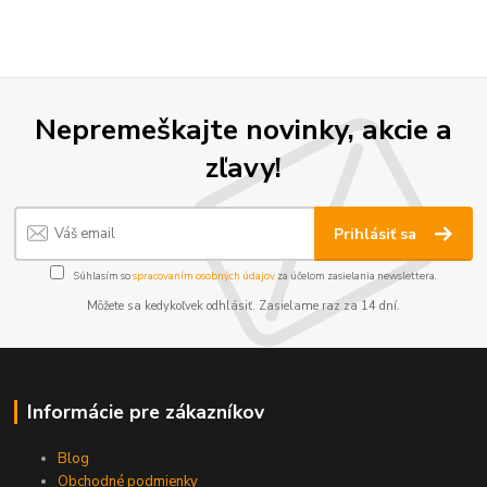
Nepremeškajte novinky, akcie a
zľavy!
Prihlásiť sa
Súhlasím so
spracovaním osobných údajov
za účelom zasielania newslettera.
Môžete sa kedykoľvek odhlásiť. Zasielame raz za 14 dní.
Informácie pre zákazníkov
Blog
Obchodné podmienky