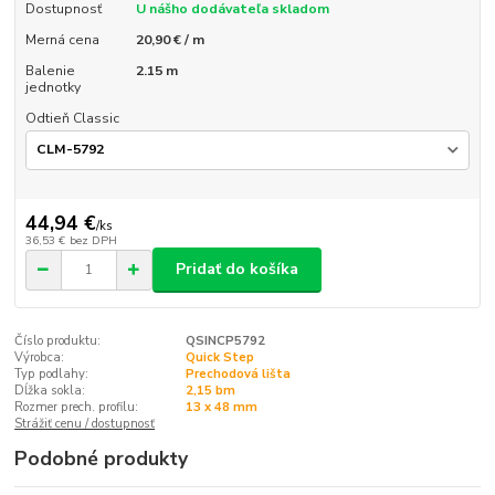
Dostupnosť
U nášho dodávateľa skladom
Merná cena
20,90 € / m
Balenie
2.15 m
jednotky
Odtieň Classic
44,94 €
/
ks
36,53 €
bez DPH
Pridať do košíka
Číslo produktu:
QSINCP5792
Výrobca:
Quick Step
Typ podlahy:
Prechodová lišta
Dĺžka sokla:
2,15 bm
Rozmer prech. profilu:
13 x 48 mm
Strážiť cenu / dostupnosť
Podobné produkty