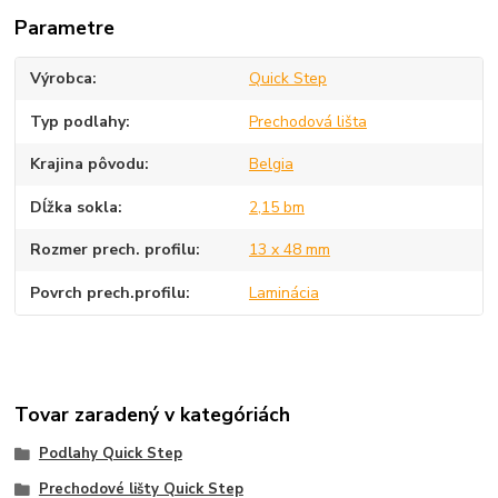
Parametre
Výrobca
Quick Step
Typ podlahy
Prechodová lišta
Krajina pôvodu
Belgia
Dĺžka sokla
2,15 bm
Rozmer prech. profilu
13 x 48 mm
Povrch prech.profilu
Laminácia
Tovar zaradený v kategóriách
Podlahy Quick Step
Prechodové lišty Quick Step