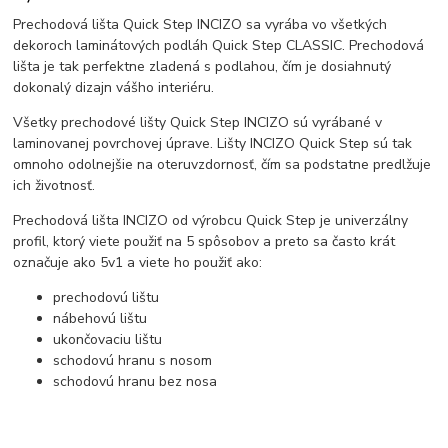
Prechodová lišta Quick Step INCIZO sa vyrába vo všetkých
dekoroch laminátových podláh Quick Step CLASSIC. Prechodová
lišta je tak perfektne zladená s podlahou, čím je dosiahnutý
dokonalý dizajn vášho interiéru.
Všetky prechodové lišty Quick Step INCIZO sú vyrábané v
laminovanej povrchovej úprave. Lišty INCIZO Quick Step sú tak
omnoho odolnejšie na oteruvzdornosť, čím sa podstatne predlžuje
ich životnosť.
Prechodová lišta INCIZO od výrobcu Quick Step je univerzálny
profil, ktorý viete použiť na 5 spôsobov a preto sa často krát
označuje ako 5v1 a viete ho použiť ako:
prechodovú lištu
nábehovú lištu
ukončovaciu lištu
schodovú hranu s nosom
schodovú hranu bez nosa