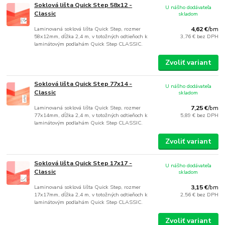
Soklová lišta Quick Step 58x12 -
U nášho dodávateľa
Classic
skladom
Laminovaná soklová lišta Quick Step, rozmer
4,62 €
/
bm
58x12mm, dĺžka 2,4 m, v totožných odtieňoch k
3,76 €
bez DPH
laminátovým podlahám Quick Step CLASSIC.
Zvoliť variant
Soklová lišta Quick Step 77x14 -
U nášho dodávateľa
Classic
skladom
Laminovaná soklová lišta Quick Step, rozmer
7,25 €
/
bm
77x14mm, dĺžka 2,4 m, v totožných odtieňoch k
5,89 €
bez DPH
laminátovým podlahám Quick Step CLASSIC.
Zvoliť variant
Soklová lišta Quick Step 17x17 -
U nášho dodávateľa
Classic
skladom
Laminovaná soklová lišta Quick Step, rozmer
3,15 €
/
bm
17x17mm, dĺžka 2,4 m, v totožných odtieňoch k
2,56 €
bez DPH
laminátovým podlahám Quick Step CLASSIC.
Zvoliť variant