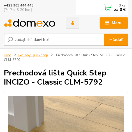
0
ks
+421 903 444 448
za
0 €
(Po-Pia, 8-20 hod.)
Menu
Hľadať
Úvod
Podlahy Quick Step
Prechodová lišta Quick Step INCIZO - Classic
CLM-5792
Prechodová lišta Quick Step
INCIZO - Classic CLM-5792