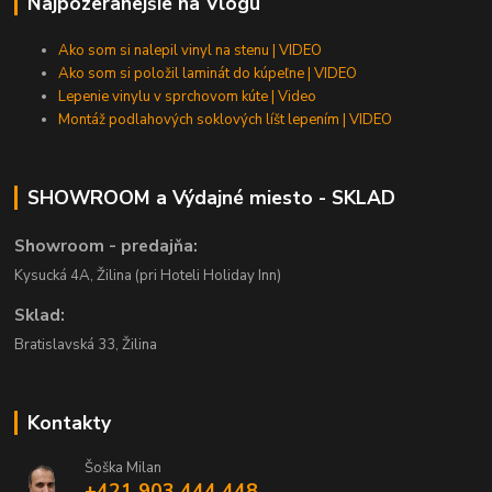
Najpozeranejšie na Vlogu
Ako som si nalepil vinyl na stenu | VIDEO
Ako som si položil laminát do kúpeľne | VIDEO
Lepenie vinylu v sprchovom kúte | Video
Montáž podlahových soklových líšt lepením | VIDEO
SHOWROOM a Výdajné miesto - SKLAD
Showroom - predajňa:
Kysucká 4A, Žilina (pri Hoteli Holiday Inn)
Sklad:
Bratislavská 33, Žilina
Kontakty
Šoška Milan
+421 903 444 448