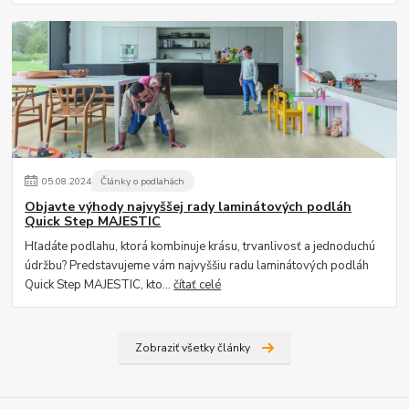
05
.
08
.
2024
Články o podlahách
Objavte výhody najvyššej rady laminátových podláh
Quick Step MAJESTIC
Hľadáte podlahu, ktorá kombinuje krásu, trvanlivosť a jednoduchú
údržbu? Predstavujeme vám najvyššiu radu laminátových podláh
Quick Step MAJESTIC, kto...
čítať celé
Zobraziť všetky články