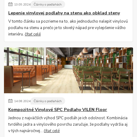
13
.
09
.
2024
Články o podlahách
Lepenie vinylovej podlahy na stenu ako obklad steny
V tomto článku sa pozrieme na to, ako jednoducho nalepiť vinylovú
podlahu na stenu a prečo je to skvelý nápad pre vylepšenie vášho
interiéru.
čítať celé
14
.
08
.
2024
Články o podlahách
Kompozitné Vinylové SPC Podlahy VILEN Floor
Jednou z najväčších výhod SPC podláh je ich odolnosť. Kombinácia
tvrdého jadra a vinylového povrchu zaručuje, že podlahy vydržia aj
v tých najnáročnej...
čítať celé