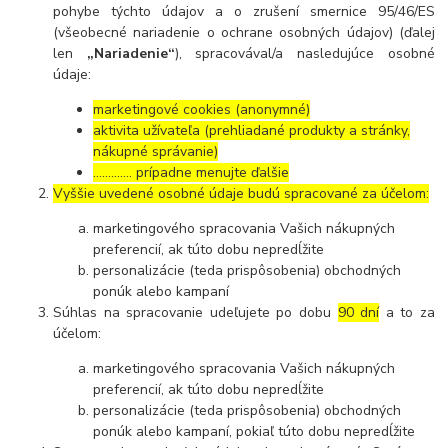
pohybe týchto údajov a o zrušení smernice 95/46/ES
(všeobecné nariadenie o ochrane osobných údajov) (ďalej
len
„Nariadenie“
), spracovával/a nasledujúce osobné
údaje:
marketingové cookies (anonymné)
aktivita užívateľa (prehliadané produkty a stránky,
nákupné správanie)
…………. prípadne menujte ďalšie
Vyššie uvedené osobné údaje budú spracované za účelom:
marketingového spracovania Vašich nákupných
preferencií, ak túto dobu nepredĺžite
personalizácie (teda prispôsobenia) obchodných
ponúk alebo kampaní
Súhlas na spracovanie udeľujete po dobu
90 dní
a to za
účelom:
marketingového spracovania Vašich nákupných
preferencií, ak túto dobu nepredĺžite
personalizácie (teda prispôsobenia) obchodných
ponúk alebo kampaní, pokiaľ túto dobu nepredĺžite