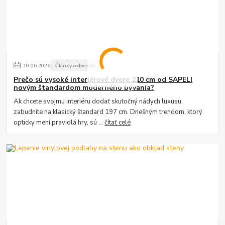
10
.
06
.
2026
Články o dverách
Prečo sú vysoké interiérové dvere 210 cm od SAPELI
novým štandardom moderného bývania?
Ak chcete svojmu interiéru dodať skutočný nádych luxusu,
zabudnite na klasický štandard 197 cm. Dnešným trendom, ktorý
opticky mení pravidlá hry, sú ...
čítať celé