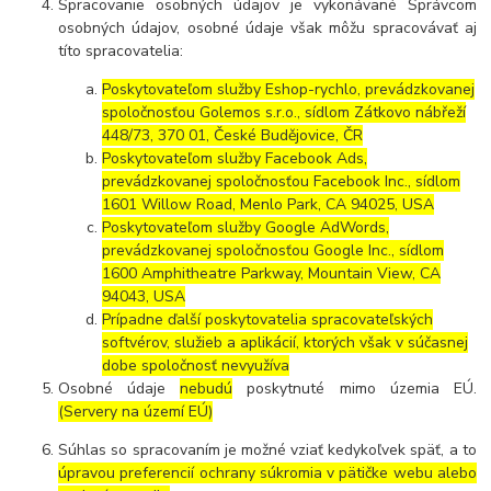
Spracovanie osobných údajov je vykonávané Správcom
osobných údajov, osobné údaje však môžu spracovávať aj
títo spracovatelia:
Poskytovateľom služby Eshop-rychlo, prevádzkovanej
spoločnosťou Golemos s.r.o., sídlom Zátkovo nábřeží
448/73, 370 01, České Budějovice, ČR
Poskytovateľom služby Facebook Ads,
prevádzkovanej spoločnosťou Facebook Inc., sídlom
1601 Willow Road, Menlo Park, CA 94025, USA
Poskytovateľom služby Google AdWords,
prevádzkovanej spoločnosťou Google Inc., sídlom
1600 Amphitheatre Parkway, Mountain View, CA
94043, USA
Prípadne ďalší poskytovatelia spracovateľských
softvérov, služieb a aplikácií, ktorých však v súčasnej
dobe spoločnosť nevyužíva
Osobné údaje
nebudú
poskytnuté mimo územia EÚ.
(Servery na území EÚ)
Súhlas so spracovaním je možné vziať kedykoľvek späť, a to
úpravou preferencií ochrany súkromia v pätičke webu alebo