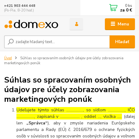
0
ks
+421 903 444 448
za
0 €
(Po-Pia, 8-20 hod.)
Menu
Hľadať
Úvod
Súhlas so spracovaním osobných údajov pre účely zobrazovania
marketingových ponúk
Súhlas so spracovaním osobných
údajov pre účely zobrazovania
marketingových ponúk
Udeľujete týmto súhlas ……………..., so sídlom ………………, IČO
………………., zapísaná v ………………… , oddiel …, vložka …..
(ďalej
len
„Správca“
), aby v zmysle nariadenia Európskeho
parlamentu a Rady (EÚ) č. 2016/679 o ochrane fyzických
osôb v súvislosti so spracovaním osobných údajov a voľnom