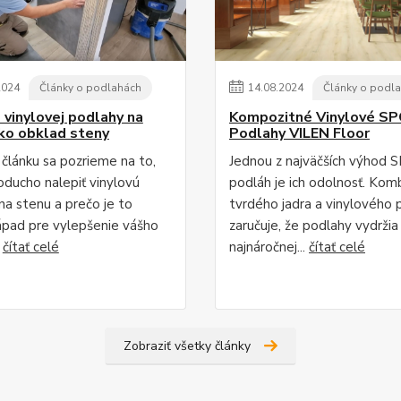
2024
Články o podlahách
14
.
08
.
2024
Články o podl
 vinylovej podlahy na
Kompozitné Vinylové SP
ko obklad steny
Podlahy VILEN Floor
článku sa pozrieme na to,
Jednou z najväčších výhod 
oducho nalepiť vinylovú
podláh je ich odolnosť. Kom
na stenu a prečo je to
tvrdého jadra a vinylového 
ápad pre vylepšenie vášho
zaručuje, že podlahy vydržia 
.
čítať celé
najnáročnej...
čítať celé
Zobraziť všetky články