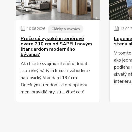
10
.
06
.
2026
Články o dverách
13
.
09
.
Prečo sú vysoké interiérové
Lepenie
dvere 210 cm od SAPELI novým
stenu a
štandardom moderného
V tomto 
bývania?
ako jedn
Ak chcete svojmu interiéru dodať
podlahu 
skutočný nádych luxusu, zabudnite
skvelý n
na klasický štandard 197 cm.
interiéru
Dnešným trendom, ktorý opticky
mení pravidlá hry, sú ...
čítať celé