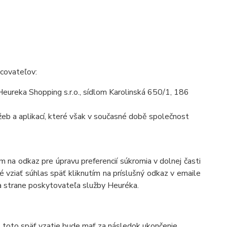
acovateľov:
ureka Shopping s.r.o., sídlom Karolinská 650/1, 186
eb a aplikací, které však v současné době společnost
 na odkaz pre úpravu preferencií súkromia v dolnej časti
 vziať súhlas späť kliknutím na príslušný odkaz v emaile
a strane poskytovateľa služby Heuréka.
, toto späť vzatie bude mať za následok ukončenie