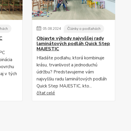
ahách
05
.
08
.
2024
Články o podlahách
C
Objavte výhody najvyššej rady
laminátových podláh Quick Step
MAJESTIC
SPC
Hľadáte podlahu, ktorá kombinuje
binácia
krásu, trvanlivosť a jednoduchú
povrchu
údržbu? Predstavujeme vám
aj v tých
najvyššiu radu laminátových podláh
Quick Step MAJESTIC, kto...
čítať celé