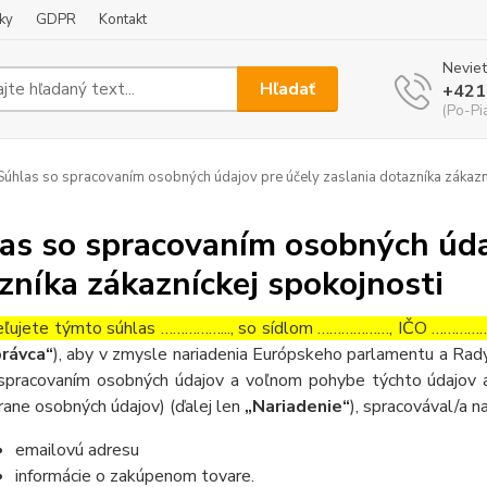
ky
GDPR
Kontakt
Neviet
Hľadať
+421
(Po-Pi
úhlas so spracovaním osobných údajov pre účely zaslania dotazníka zákazn
as so spracovaním osobných údaj
zníka zákazníckej spokojnosti
ľujete týmto súhlas ……………..., so sídlom ………………, IČO ……………….
rávca“
), aby v zmysle nariadenia Európskeho parlamentu a Rady
spracovaním osobných údajov a voľnom pohybe týchto údajov a
rane osobných údajov) (ďalej len
„Nariadenie“
), spracovával/a n
emailovú adresu
informácie o zakúpenom tovare.