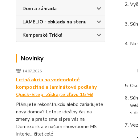
Vyš
Dom a záhrada
LAMELIO - obklady na stenu
Súh
Kemperské Tričká
Na 
Novinky
14.07.2026
Letná akcia na vodeodolné
Oso
kompozitné a laminátové podlahy
Quick-Step: Získajte zľavu 15 %!
Súh
Plánujete rekonštrukciu alebo zariaďujete
web
nový domov? Leto je ideálny čas na
s d
zmeny, a preto sme si pre vás na
Vez
Domexo.sk a v našom showroome MS
Interie...
čítať celé