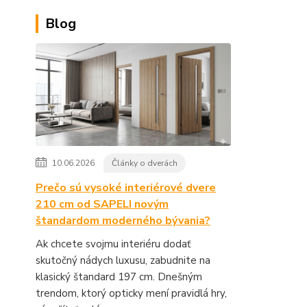
Blog
10.06.2026
Články o dverách
Prečo sú vysoké interiérové dvere
210 cm od SAPELI novým
štandardom moderného bývania?
Ak chcete svojmu interiéru dodať
skutočný nádych luxusu, zabudnite na
klasický štandard 197 cm. Dnešným
trendom, ktorý opticky mení pravidlá hry,