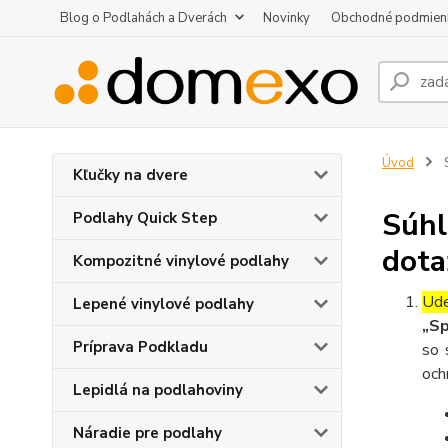
Blog o Podlahách a Dverách
Novinky
Obchodné podmien
Úvod
S
Kľučky na dvere
Súhl
Podlahy Quick Step
dota
Kompozitné vinylové podlahy
Ude
Lepené vinylové podlahy
„Sp
Príprava Podkladu
so 
och
Lepidlá na podlahoviny
Náradie pre podlahy