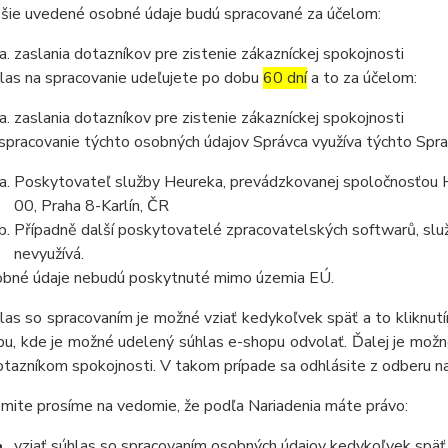
šie uvedené osobné údaje budú spracované za účelom:
zaslania dotazníkov pre zistenie zákazníckej spokojnosti
las na spracovanie udeľujete po dobu
60 dní
a to za účelom:
zaslania dotazníkov pre zistenie zákazníckej spokojnosti
spracovanie týchto osobných údajov Správca využíva týchto Spr
Poskytovateľ služby Heureka, prevádzkovanej spoločnosťou He
00, Praha 8-Karlín, ČR
Případně další poskytovatelé zpracovatelských softwarů, služ
nevyužívá.
bné údaje nebudú poskytnuté mimo územia EÚ.
las so spracovaním je možné vziať kedykoľvek späť a to kliknutím
u, kde je možné udelený súhlas e-shopu odvolať. Ďalej je možné
otazníkom spokojnosti. V takom prípade sa odhlásite z odberu n
mite prosíme na vedomie, že podľa Nariadenia máte právo:
vziať súhlas so spracovaním osobných údajov kedykoľvek späť