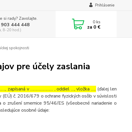
Prihlásenie
e si rady? Zavolajte.
0
ks
 903 444 448
za
0 €
a, 8-20 hod.)
íckej spokojnosti
ov pre účely zaslania
, zapísaná v ………………… , oddiel …, vložka …..
(ďalej len
 (EÚ) č. 2016/679 o ochrane fyzických osôb v súvislosti
 o zrušení smernice 95/46/ES (všeobecné nariadenie o
asledujúce osobné údaje: