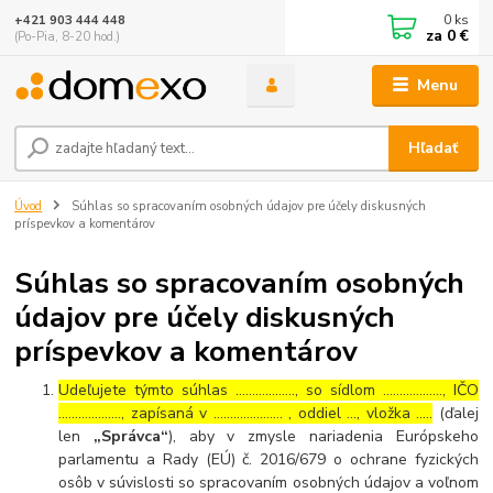
0
ks
+421 903 444 448
za
0 €
(Po-Pia, 8-20 hod.)
Menu
Hľadať
Úvod
Súhlas so spracovaním osobných údajov pre účely diskusných
príspevkov a komentárov
Súhlas so spracovaním osobných
údajov pre účely diskusných
príspevkov a komentárov
Udeľujete týmto súhlas ……………..., so sídlom ………………, IČO
………………., zapísaná v ………………… , oddiel …, vložka …..
(ďalej
len
„Správca“
), aby v zmysle nariadenia Európskeho
parlamentu a Rady (EÚ) č. 2016/679 o ochrane fyzických
osôb v súvislosti so spracovaním osobných údajov a voľnom