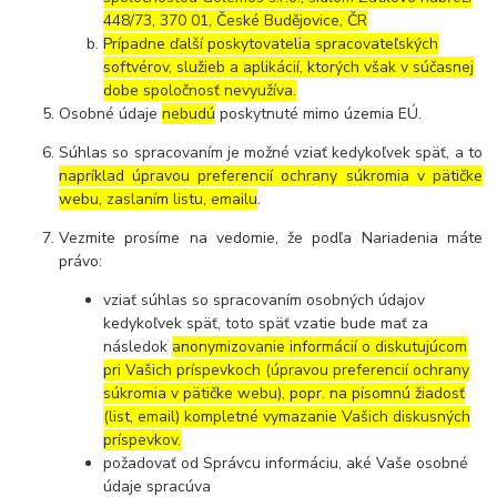
448/73, 370 01, České Budějovice, ČR
Prípadne ďalší poskytovatelia spracovateľských
softvérov, služieb a aplikácií, ktorých však v súčasnej
dobe spoločnosť nevyužíva.
Osobné údaje
nebudú
poskytnuté mimo územia EÚ.
Súhlas so spracovaním je možné vziať kedykoľvek späť, a to
napríklad úpravou preferencií ochrany súkromia v pätičke
webu, zaslaním listu, emailu
.
Vezmite prosíme na vedomie, že podľa Nariadenia máte
právo:
vziať súhlas so spracovaním osobných údajov
kedykoľvek späť, toto späť vzatie bude mať za
následok
anonymizovanie informácií o diskutujúcom
pri Vašich príspevkoch (úpravou preferencií ochrany
súkromia v pätičke webu), popr. na písomnú žiadosť
(list, email) kompletné vymazanie Vašich diskusných
príspevkov.
požadovať od Správcu informáciu, aké Vaše osobné
údaje spracúva