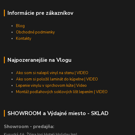
Informácie pre zákazníkov
Blog
Obchodné podmienky
Kontakty
Najpozeranejšie na Vlogu
Ako som si nalepil vinyl na stenu | VIDEO
Ako som si položil laminát do kúpeľne | VIDEO
Lepenie vinylu v sprchovom kúte | Video
Montáž podlahových soklových líšt lepením | VIDEO
SHOWROOM a Výdajné miesto - SKLAD
Showroom - predajňa:
Kysucká 4A, Žilina (pri Hoteli Holiday Inn)