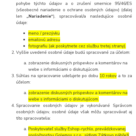
pohybe týchto údajov a o zrušení smernice 95/46/ES
(všeobecné nariadenie o ochrane osobných údajov) (ďalej
len
„Nariadenie“
), spracovával/a nasledujúce osobné
údaje:
meno / prezývku
emailovú adresu
fotografiu (ak poskytnete cez službu tretej strany).
Vyššie uvedené osobné údaje budú spracované za účelom:
zobrazenie diskusných príspevkov a komentárov na
webe s informáciami o diskutujúcom.
Súhlas na spracovanie udeľujete po dobu
10 rokov
a to za
účelom:
zobrazenie diskusných príspevkov a komentárov na
webe s informáciami o diskutujúcom.
Spracovanie osobných údajov je vykonávané Správcom
osobných údajov, osobné údaje však môžu spracovávať aj
títo spracovatelia:
Poskytovateľ služby Eshop-rychlo, prevádzkovanej
spoločnosťou Golemos s.r.o., sídlom Zátkovo nábřeží