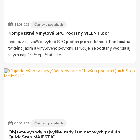
14
.
08
.
2024
Články o podlahách
Kompozitné Vinylové SPC Podlahy VILEN Floor
Jednou z najväčších výhod SPC podláh je ich odolnosť. Kombinácia
tvrdého jadra a vinylového povrchu zaručuje, že podlahy vydržia aj
v tých najnáročnej...
čítať celé
05
.
08
.
2024
Články o podlahách
Objavte výhody najvyššej rady laminátových podláh
Quick Step MAJESTIC