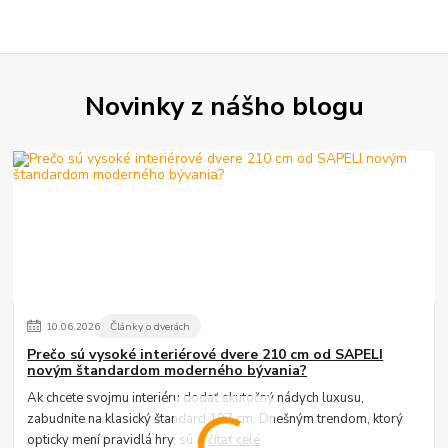
Novinky z nášho blogu
10
.
06
.
2026
Články o dverách
Prečo sú vysoké interiérové dvere 210 cm od SAPELI
novým štandardom moderného bývania?
Ak chcete svojmu interiéru dodať skutočný nádych luxusu,
zabudnite na klasický štandard 197 cm. Dnešným trendom, ktorý
opticky mení pravidlá hry, sú ...
čítať celé