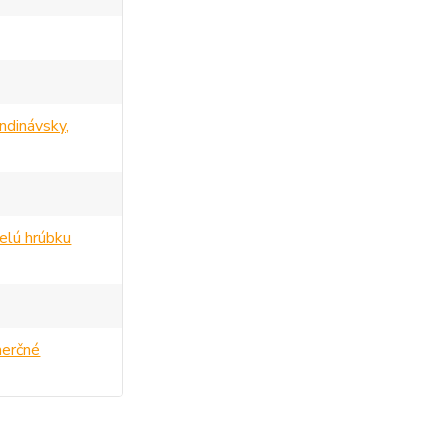
ndinávsky,
elú hrúbku
merčné