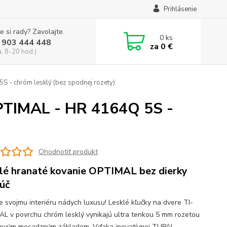
Prihlásenie
e si rady? Zavolajte.
0
ks
 903 444 448
za
0 €
a, 8-20 hod.)
5S - chróm lesklý (bez spodnej rozety)
 OPTIMAL - HR 4164Q 5S -
Ohodnotiť produkt
lé hranaté kovanie OPTIMAL bez dierky
ľúč
e svojmu interiéru nádych luxusu! Lesklé kľučky na dvere TI-
L v povrchu chróm lesklý vynikajú ultra tenkou 5 mm rozetou
kovým mosadzným základom. Vďaka inovatívnej TUPAI