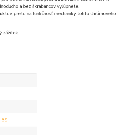
ednoducho a bez škrabancov vylúpnete
.
oduktov, preto na funkčnosť mechaniky tohto chrómového
ý zážitok.
 5S