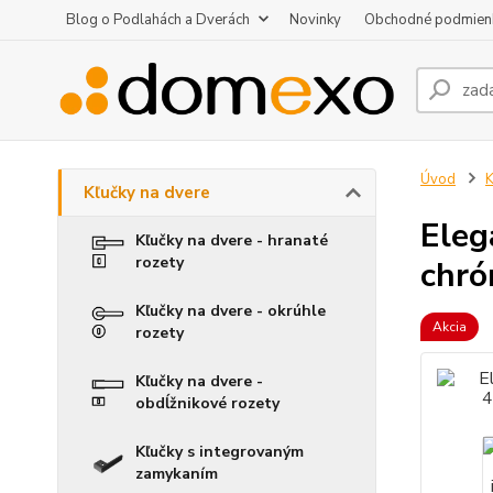
Blog o Podlahách a Dverách
Novinky
Obchodné podmien
Úvod
K
Kľučky na dvere
Eleg
Kľučky na dvere - hranaté
rozety
chró
Kľučky na dvere - okrúhle
Akcia
rozety
Kľučky na dvere -
obdĺžnikové rozety
Kľučky s integrovaným
zamykaním