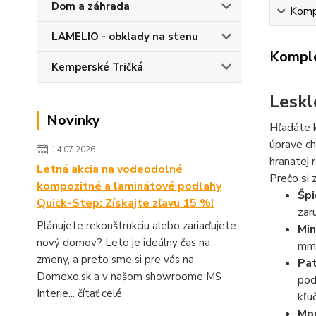
Dom a záhrada
Kompl
LAMELIO - obklady na stenu
Komple
Kemperské Tričká
Leskl
Novinky
Hľadáte k
úprave ch
14.07.2026
hranatej 
Letná akcia na vodeodolné
Prečo si
kompozitné a laminátové podlahy
Špi
Quick-Step: Získajte zľavu 15 %!
zar
Plánujete rekonštrukciu alebo zariaďujete
Min
nový domov? Leto je ideálny čas na
mm
zmeny, a preto sme si pre vás na
Pat
Domexo.sk a v našom showroome MS
pod
Interie...
čítať celé
kľu
Mon