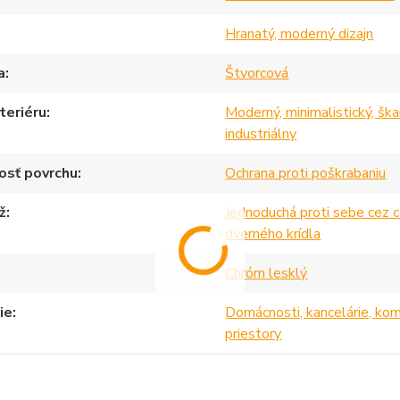
Hranatý, moderný dizajn
a
Štvorcová
nteriéru
Moderný, minimalistický, ška
industriálny
osť povrchu
Ochrana proti poškrabaniu
ž
Jednoduchá proti sebe cez c
dverného krídla
Chróm lesklý
ie
Domácnosti, kancelárie, ko
priestory