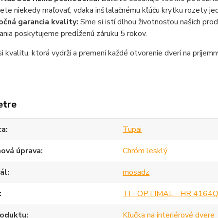
ete niekedy maľovať, vďaka inštalačnému kľúču krytku rozety j
očná garancia kvality:
Sme si istí dlhou životnosťou našich pr
ania poskytujeme predĺženú záruku 5 rokov
.
i kvalitu, ktorá vydrží a premení každé otvorenie dverí na príjemn
etre
ca
Tupai
hová úprava
Chróm lesklý
ál
mosadz
TI - OPTIMAL - HR 4164Q
roduktu
Kľučka na interiérové dvere