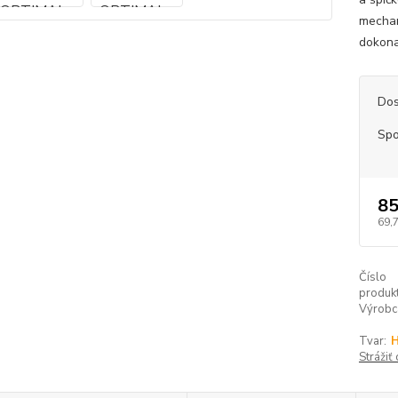
mechan
dokona
Dos
Spo
85
69,
Číslo
produkt
Výrobc
Tvar:
H
Strážiť