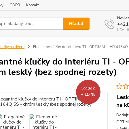
ky
GDPR
Kontakt
Neviet
Hľadať
+421
(Po-Pi
ľučky na dvere
Elegantné kľučky do interiéru TI - OPTIMAL - HR 4164Q 
antné kľučky do interiéru TI -
m lesklý (bez spodnej rozety)
100,86 €
- 15 %
Lesk
na k
Dodajt
OPTIMA
a špič