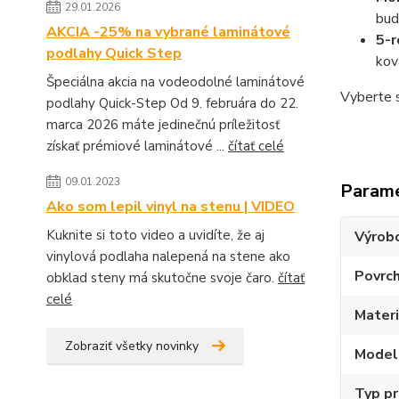
29.01.2026
bud
AKCIA -25% na vybrané laminátové
5-r
podlahy Quick Step
kov
Špeciálna akcia na vodeodolné laminátové
Vyberte s
podlahy Quick-Step Od 9. februára do 22.
marca 2026 máte jedinečnú príležitosť
získať prémiové laminátové ...
čítať celé
09.01.2023
Param
Ako som lepil vinyl na stenu | VIDEO
Kuknite si toto video a uvidíte, že aj
Výrob
vinylová podlaha nalepená na stene ako
Povrc
obklad steny má skutočne svoje čaro.
čítať
celé
Materi
Zobraziť všetky novinky
Model
Typ p