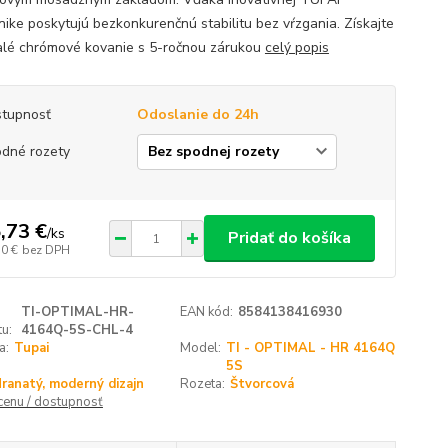
ike poskytujú bezkonkurenčnú stabilitu bez vŕzgania. Získajte
lé chrómové kovanie s 5-ročnou zárukou
celý popis
tupnosť
Odoslanie do 24h
dné rozety
,73 €
/
ks
Pridať do košíka
70 €
bez DPH
TI-OPTIMAL-HR-
EAN kód:
8584138416930
u:
4164Q-5S-CHL-4
a:
Tupai
Model:
TI - OPTIMAL - HR 4164Q
5S
ranatý, moderný dizajn
Rozeta:
Štvorcová
 cenu / dostupnosť