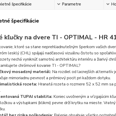
etné špecifikácie
Parametre
Ho
tné špecifikácie
é kľučky na dvere TI - OPTIMAL - HR 4
ovanie, ktoré sa stane neprehliadnuteľným šperkom vašich dver
róm lesklý (CHL) spájajú nadčasovú vizuálnu čistotu so spoľahli
rozety nechá vyniknúť samotnú architektúru interiéru a žiarivý ch
 zamilujete chrómové kovanie TI - OPTIMAL?
čkový mosadzný materiál:
Na rozdiel od lacnejších alternatív
učuje mimoriadnu pevnosť a prémiový pocit pri každom dotyku
.
imalistická rozeta:
Hranatá rozeta o rozmere 52 x 52 mm sa pý
.
entovaná TUPAI stabilita:
Koniec uvoľneným a vŕzgajúcim kľ
ložkou a výstupkami (klikmi) pevne drží krytku na mieste. Vratn
čku
.
táž bez rizika poškodenia:
Balenie obsahuje všetko potrebné 