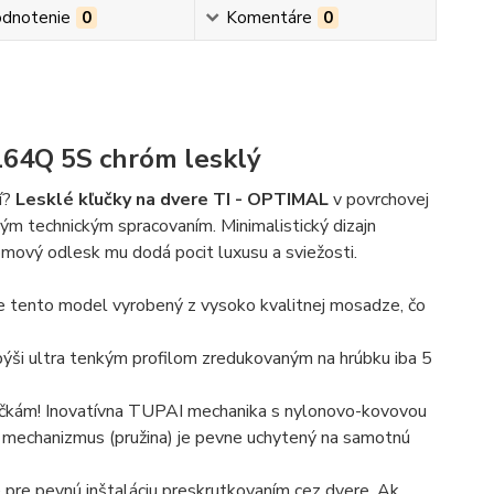
dnotenie
0
Komentáre
0
164Q 5S chróm lesklý
í?
Lesklé kľučky na dvere TI - OPTIMAL
v povrchovej
vým technickým spracovaním. Minimalistický dizajn
rómový odlesk mu dodá pocit luxusu a sviežosti.
 je tento model vyrobený z vysoko kvalitnej mosadze, čo
ši ultra tenkým profilom zredukovaným na hrúbku iba 5
učkám! Inovatívna TUPAI mechanika s nylonovo-kovovou
ý mechanizmus (pružina) je pevne uchytený na samotnú
pre pevnú inštaláciu preskrutkovaním cez dvere
. Ak