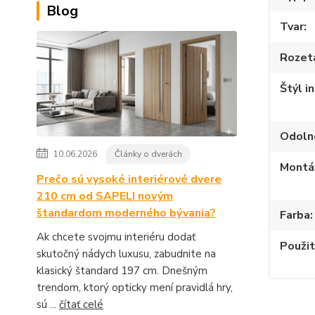
Blog
Tvar
Rozet
Štýl i
Odoln
10.06.2026
Články o dverách
Montá
Prečo sú vysoké interiérové dvere
210 cm od SAPELI novým
štandardom moderného bývania?
Farba
Ak chcete svojmu interiéru dodať
Použit
skutočný nádych luxusu, zabudnite na
klasický štandard 197 cm. Dnešným
trendom, ktorý opticky mení pravidlá hry,
sú ...
čítať celé