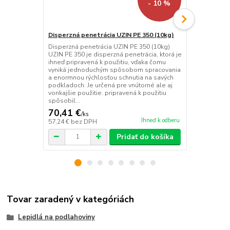
- 10 %
Disperzná penetrácia UZIN PE 350 (10kg)
Disperzná p
Disperzná penetrácia UZIN PE 350 (10kg)
Disperzná pe
UZIN PE 350 je disperzná penetrácia, ktorá je
UZIN PE 260
ihneď pripravená k použitiu, vďaka čomu
disperzná pe
vyniká jednoduchým spôsobom spracovania
na málo savé
a enormnou rýchlosťou schnutia na savých
predovšetký
podkladoch. Je určená pre vnútorné ale aj
použitie v in
vonkajšie použitie. pripravená k použitiu
prídržná pen
spôsobil...
tesné a málo
70,41 €
99,40 €
/
ks
/
k
Ihneď k odberu
57,24 €
bez DPH
80,81 €
bez 
Pridať do košíka
Tovar zaradený v kategóriách
Lepidlá na podlahoviny