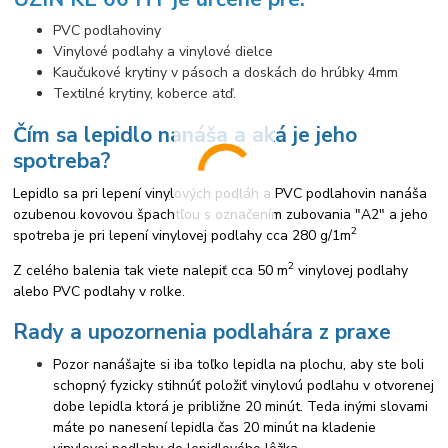
PVC podlahoviny
Vinylové podlahy a vinylové dielce
Kaučukové krytiny v pásoch a doskách do hrúbky 4mm
Textilné krytiny, koberce atď.
Čím sa lepidlo nanáša a aká je jeho
spotreba?
Lepidlo sa pri lepení vinylových podláh a PVC podlahovin nanáša
ozubenou kovovou špachtľou s označením zubovania "A2" a jeho
2
spotreba je pri lepení vinylovej podlahy cca 280 g/1m
2
Z celého balenia tak viete nalepiť cca 50 m
vinylovej podlahy
alebo PVC podlahy v rolke.
Rady a upozornenia podlahára z praxe
Pozor nanášajte si iba toľko lepidla na plochu, aby ste boli
schopný fyzicky stihnúť položiť vinylovú podlahu v otvorenej
dobe lepidla ktorá je približne 20 minút. Teda inými slovami
máte po nanesení lepidla čas 20 minút na kladenie