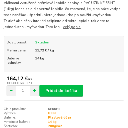
Vláknami vystužené prémiové lepidlo na vinyl a PVC UZIN KE 66 HT
(14kg) Jedná sa o disperzné lepidlo, čo znamená, že je na báze vody a
teda nanášaciu špachtľu viete jednoducho po použití umyť vodou.
Taktiež ak niečo v interiéri zašpiníte od tohto lepidla, tak viete to
jednoducho umyť vodou. Toto lep...
celý popis
Dostupnosť
Skladom
Merná cena
11,72 € / kg
Balenie
14 kg
jednotky
164,12 €
/
ks
133,43 €
bez DPH
Pridať do košíka
Číslo produktu:
KE66HT
Výrobca:
UZIN
Balenie:
Plastová dóza
Hmotnosť balenia:
14 kg
Spotreba:
280g/m2