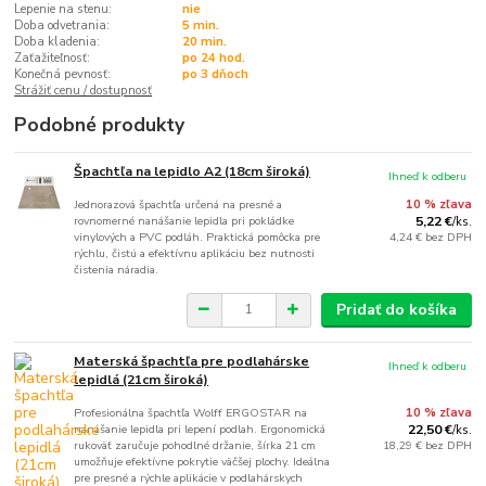
Lepenie na stenu:
nie
Doba odvetrania:
5 min.
Doba kladenia:
20 min.
Zaťažiteľnosť:
po 24 hod.
Konečná pevnosť:
po 3 dňoch
Strážiť cenu / dostupnosť
Podobné produkty
Špachtľa na lepidlo A2 (18cm široká)
Ihneď k odberu
Jednorazová špachtľa určená na presné a
10 % zľava
rovnomerné nanášanie lepidla pri pokládke
5,22 €
/
ks.
vinylových a PVC podláh. Praktická pomôcka pre
4,24 €
bez DPH
rýchlu, čistú a efektívnu aplikáciu bez nutnosti
čistenia náradia.
Pridať do košíka
Materská špachtľa pre podlahárske
Ihneď k odberu
lepidlá (21cm široká)
Profesionálna špachtľa Wolff ERGOSTAR na
10 % zľava
nanášanie lepidla pri lepení podlah. Ergonomická
22,50 €
/
ks.
rukoväť zaručuje pohodlné držanie, šírka 21 cm
18,29 €
bez DPH
umožňuje efektívne pokrytie väčšej plochy. Ideálna
pre presné a rýchle aplikácie v podlahárskych