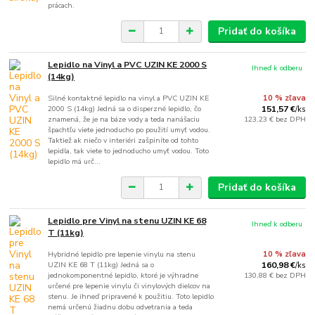
prácach.
Pridať do košíka
Lepidlo na Vinyl a PVC UZIN KE 2000 S
Ihneď k odberu
(14kg)
Silné kontaktné lepidlo na vinyl a PVC UZIN KE
10 % zľava
2000 S (14kg) Jedná sa o disperzné lepidlo, čo
151,57 €
/
ks
znamená, že je na báze vody a teda nanášaciu
123,23 €
bez DPH
špachtľu viete jednoducho po použití umyť vodou.
Taktiež ak niečo v interiéri zašpiníte od tohto
lepidla, tak viete to jednoducho umyť vodou. Toto
lepidlo má urč...
Pridať do košíka
Lepidlo pre Vinyl na stenu UZIN KE 68
Ihneď k odberu
T (11kg)
Hybridné lepidlo pre lepenie vinylu na stenu
10 % zľava
UZIN KE 68 T (11kg) Jedná sa o
160,98 €
/
ks
jednokomponentné lepidlo, ktoré je výhradne
130,88 €
bez DPH
určené pre lepenie vinylu či vinylových dielcov na
stenu. Je ihneď pripravené k použitiu. Toto lepidlo
nemá určenú žiadnu dobu odvetrania a teda