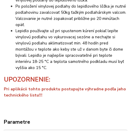
vinylovej podlahy do lepidlového lôžka.
Po položení vinylovej podlahy do lepidlového lôžka je nutné
podlahovinu zavalcovať 50kg ťažkým podlahárskym valcom.
Valcovanie je nutné zopakovať približne po 20 minútach
opäť.
Lepidlo používajte už pri spustenom kúrení pokiaľ lepíte
vinylovú podlahu vo vykurovacej sezóne a nechajte si
vinylovú podlahu aklimatizovať min. 48 hodín pred
montážou v teplote ako keby ste už v danom byte či dome
bývali. Lepidlo je najlepšie spracovateľné pri teplote
interiéru 18-25 °C a teplota samotného podkladu musí byť
vyššia ako 15 °C.
UPOZORNENIE:
Pri aplikácii tohto produktu postupujte výhradne podľa jeho
technického listu!!!
Parametre