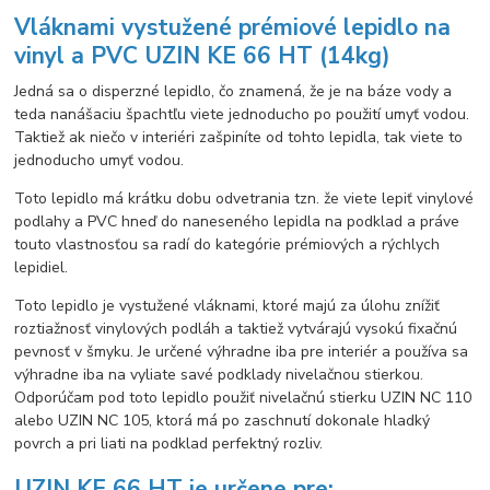
Vláknami vystužené prémiové lepidlo na
vinyl a PVC UZIN KE 66 HT (14kg)
Jedná sa o disperzné lepidlo, čo znamená, že je na báze vody a
teda nanášaciu špachtľu viete jednoducho po použití umyť vodou.
Taktiež ak niečo v interiéri zašpiníte od tohto lepidla, tak viete to
jednoducho umyť vodou.
Toto lepidlo má krátku dobu odvetrania tzn. že viete lepiť vinylové
podlahy a PVC hneď do naneseného lepidla na podklad a práve
touto vlastnosťou sa radí do kategórie prémiových a rýchlych
lepidiel.
Toto lepidlo je vystužené vláknami, ktoré majú za úlohu znížiť
roztiažnosť vinylových podláh a taktiež vytvárajú vysokú fixačnú
pevnosť v šmyku. Je určené výhradne iba pre interiér a používa sa
výhradne iba na vyliate savé podklady nivelačnou stierkou.
Odporúčam pod toto lepidlo použiť nivelačnú stierku UZIN NC 110
alebo UZIN NC 105, ktorá má po zaschnutí dokonale hladký
povrch a pri liati na podklad perfektný rozliv.
UZIN KE 66 HT je určene pre: