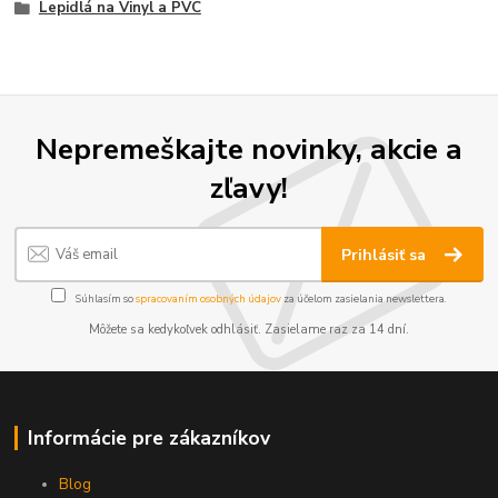
Lepidlá na Vinyl a PVC
Nepremeškajte novinky, akcie a
zľavy!
Prihlásiť sa
Súhlasím so
spracovaním osobných údajov
za účelom zasielania newslettera.
Môžete sa kedykoľvek odhlásiť. Zasielame raz za 14 dní.
Informácie pre zákazníkov
Blog