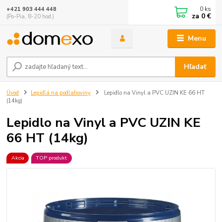
0
ks
+421 903 444 448
za
0 €
(Po-Pia, 8-20 hod.)
Menu
Hľadať
Úvod
Lepidlá na podlahoviny
Lepidlo na Vinyl a PVC UZIN KE 66 HT
(14kg)
Lepidlo na Vinyl a PVC UZIN KE
66 HT (14kg)
Akcia
TOP produkt