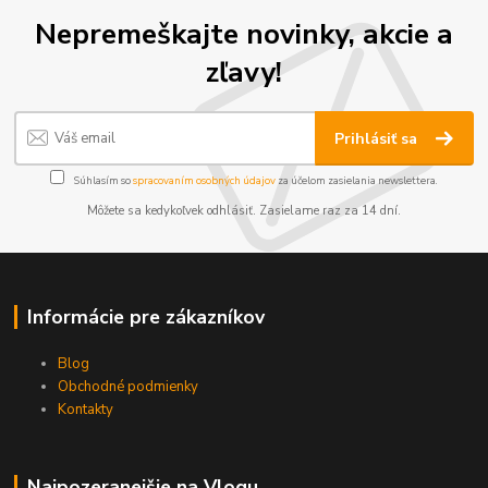
Nepremeškajte novinky, akcie a
zľavy!
Prihlásiť sa
Súhlasím so
spracovaním osobných údajov
za účelom zasielania newslettera.
Môžete sa kedykoľvek odhlásiť. Zasielame raz za 14 dní.
Informácie pre zákazníkov
Blog
Obchodné podmienky
Kontakty
Najpozeranejšie na Vlogu