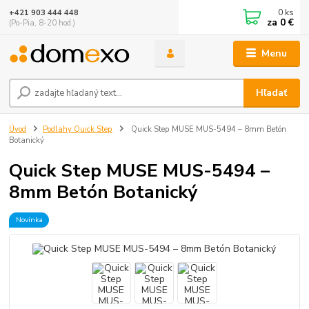
0
ks
+421 903 444 448
za
0 €
(Po-Pia, 8-20 hod.)
Menu
Hľadať
Úvod
Podlahy Quick Step
Quick Step MUSE MUS-5494 – 8mm Betón
Botanický
Quick Step MUSE MUS-5494 –
8mm Betón Botanický
Novinka