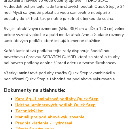
drážkami a navyše vo vode odolnej úprave HYDRO SEAL.
Vodeodolnosť pri tejto rade laminátových podláh Quick Step je 24
hod. Myslí sa tým, že pokiaľ sa voda samovoľne neodparí z
podlahy do 24 hod. tak je nutné ju zotrieť utierkou do sucha.
Svojim atraktívnym rozmerom (šírka 39,6 cm a dĺžka 120 cm) veľmi
pekne vyzerá v ploche a patrí medzi atraktívne a žiadané rozmery
laminátových podláh, ktoré imitujú kamenné dlaždice.
Každá laminátová podlaha tejto rady disponuje špeciálnou
povrchovou úpravou SCRATCH GUARD, ktorá sa stará o to aby
bol povrch podlahy odolnejší proti oderu a tvorbe škrabancov.
Všetky laminátové podlahy značky Quick Step v kombinácii s
podložkami Quick Step sú vhodné na podlahové vykurovanie.
Dokumenty na stiahnutie:
Katalóg - Laminátové podlahy Quick Step
Údržba laminátových podláh Quick Step
Technický list
Manuál pre podlahové vykurovanie
Predpis kladenia - Hydroseal