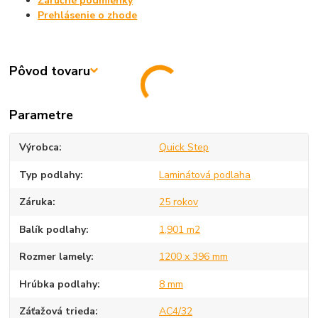
Záručné podmienky
Prehlásenie o zhode
Pôvod tovaru
Parametre
Výrobca
Quick Step
Typ podlahy
Laminátová podlaha
Záruka
25 rokov
Balík podlahy
1,901 m2
Rozmer lamely
1200 x 396 mm
Hrúbka podlahy
8 mm
Záťažová trieda
AC4/32