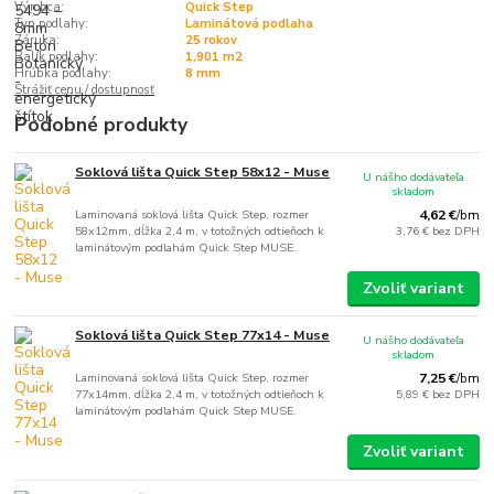
Výrobca:
Quick Step
Typ podlahy:
Laminátová podlaha
Záruka:
25 rokov
Balík podlahy:
1,901 m2
Hrúbka podlahy:
8 mm
Strážiť cenu / dostupnosť
Podobné produkty
Soklová lišta Quick Step 58x12 - Muse
U nášho dodávateľa
skladom
Laminovaná soklová lišta Quick Step, rozmer
4,62 €
/
bm
58x12mm, dĺžka 2,4 m, v totožných odtieňoch k
3,76 €
bez DPH
laminátovým podlahám Quick Step MUSE.
Zvoliť variant
Soklová lišta Quick Step 77x14 - Muse
U nášho dodávateľa
skladom
Laminovaná soklová lišta Quick Step, rozmer
7,25 €
/
bm
77x14mm, dĺžka 2,4 m, v totožných odtieňoch k
5,89 €
bez DPH
laminátovým podlahám Quick Step MUSE.
Zvoliť variant