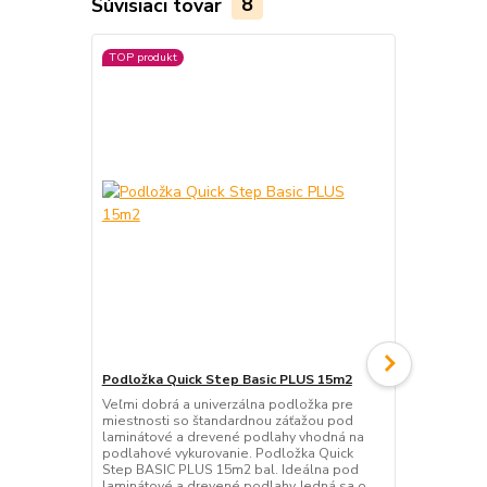
Súvisiaci tovar
8
TOP produkt
TOP produkt
Podložka Quick Step Basic PLUS 15m2
Podložka Qu
Veľmi dobrá a univerzálna podložka pre
Veľmi dobrá 
miestnosti so štandardnou záťažou pod
miestnosti 
laminátové a drevené podlahy vhodná na
laminátové 
podlahové vykurovanie. Podložka Quick
podlahové vy
Step BASIC PLUS 15m2 bal. Ideálna pod
podložku o 
laminátové a drevené podlahy Jedná sa o
laminátové 