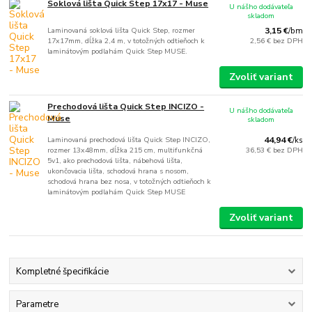
Soklová lišta Quick Step 17x17 - Muse
U nášho dodávateľa
skladom
Laminovaná soklová lišta Quick Step, rozmer
3,15 €
/
bm
17x17mm, dĺžka 2,4 m, v totožných odtieňoch k
2,56 €
bez DPH
laminátovým podlahám Quick Step MUSE.
Zvoliť variant
Prechodová lišta Quick Step INCIZO -
U nášho dodávateľa
Muse
skladom
Laminovaná prechodová lišta Quick Step INCIZO,
44,94 €
/
ks
rozmer 13x48mm, dĺžka 215 cm, multifunkčná
36,53 €
bez DPH
5v1, ako prechodová lišta, nábehová lišta,
ukončovacia lišta, schodová hrana s nosom,
schodová hrana bez nosa, v totožných odtieňoch k
laminátovým podlahám Quick Step MUSE
Zvoliť variant
Kompletné špecifikácie
Parametre