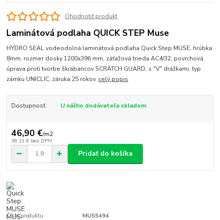
Ohodnotiť produkt
Laminátová podlaha QUICK STEP Muse
HYDRO SEAL vodeodolná laminátová podlaha Quick Step MUSE, hrúbka
8mm, rozmer dosky 1200x396 mm, záťažová trieda AC4/32, povrchová
úprava proti tvorbe škrabancov SCRATCH GUARD, s "V" drážkami, typ
zámku UNICLIC, záruka 25 rokov.
celý popis
Dostupnosť
U nášho dodávateľa skladom
46,90 €
/
m2
38,13 €
bez DPH
Pridať do košíka
Číslo produktu:
MUS5494