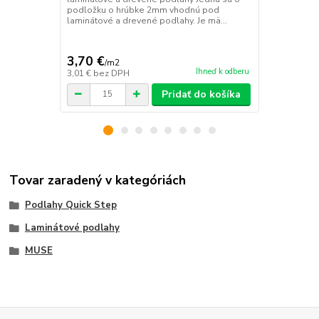
podložku o hrúbke 2mm vhodnú pod
typu a je na
laminátové a drevené podlahy. Je mä...
parozábrana
3,70 €
3,53 €
/
m2
/
m2
Ihneď k odberu
3,01 €
bez DPH
2,87 €
bez D
Pridať do košíka
Tovar zaradený v kategóriách
Podlahy Quick Step
Laminátové podlahy
MUSE