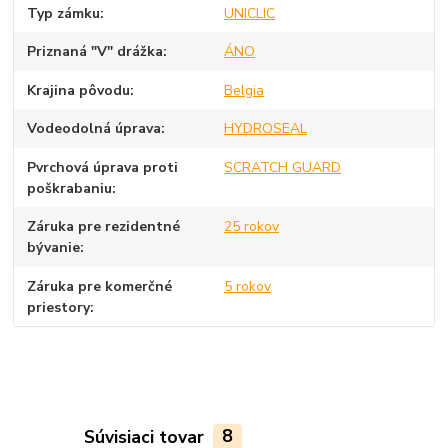
Typ zámku
UNICLIC
Priznaná "V" drážka
ÁNO
Krajina pôvodu
Belgia
Vodeodolná úprava
HYDROSEAL
Pvrchová úprava proti
SCRATCH GUARD
poškrabaniu
Záruka pre rezidentné
25 rokov
bývanie
Záruka pre komerčné
5 rokov
priestory
Súvisiaci tovar
8