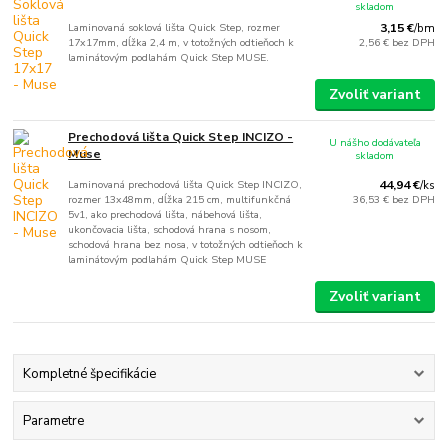
skladom
Laminovaná soklová lišta Quick Step, rozmer
3,15 €
/
bm
17x17mm, dĺžka 2,4 m, v totožných odtieňoch k
2,56 €
bez DPH
laminátovým podlahám Quick Step MUSE.
Zvoliť variant
Prechodová lišta Quick Step INCIZO -
U nášho dodávateľa
Muse
skladom
Laminovaná prechodová lišta Quick Step INCIZO,
44,94 €
/
ks
rozmer 13x48mm, dĺžka 215 cm, multifunkčná
36,53 €
bez DPH
5v1, ako prechodová lišta, nábehová lišta,
ukončovacia lišta, schodová hrana s nosom,
schodová hrana bez nosa, v totožných odtieňoch k
laminátovým podlahám Quick Step MUSE
Zvoliť variant
Kompletné špecifikácie
Parametre