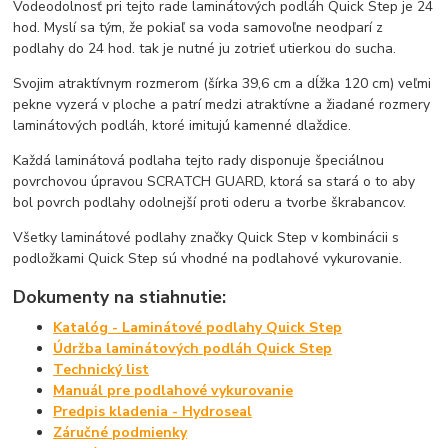
Vodeodolnosť pri tejto rade laminátových podláh Quick Step je 24
hod. Myslí sa tým, že pokiaľ sa voda samovoľne neodparí z
podlahy do 24 hod. tak je nutné ju zotrieť utierkou do sucha.
Svojim atraktívnym rozmerom (šírka 39,6 cm a dĺžka 120 cm) veľmi
pekne vyzerá v ploche a patrí medzi atraktívne a žiadané rozmery
laminátových podláh, ktoré imitujú kamenné dlaždice.
Každá laminátová podlaha tejto rady disponuje špeciálnou
povrchovou úpravou SCRATCH GUARD, ktorá sa stará o to aby
bol povrch podlahy odolnejší proti oderu a tvorbe škrabancov.
Všetky laminátové podlahy značky Quick Step v kombinácii s
podložkami Quick Step sú vhodné na podlahové vykurovanie.
Dokumenty na stiahnutie:
Katalóg - Laminátové podlahy Quick Step
Údržba laminátových podláh Quick Step
Technický list
Manuál pre podlahové vykurovanie
Predpis kladenia - Hydroseal
Záručné podmienky