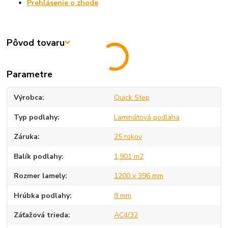
Prehlásenie o zhode
Pôvod tovaru
Parametre
Výrobca
Quick Step
Typ podlahy
Laminátová podlaha
Záruka
25 rokov
Balík podlahy
1,901 m2
Rozmer lamely
1200 x 396 mm
Hrúbka podlahy
8 mm
Záťažová trieda
AC4/32