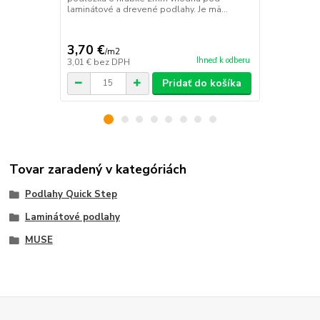
laminátové a drevené podlahy. Je mä...
parozábrana
3,70 €
3,53 €
/
m2
/
m2
Ihneď k odberu
3,01 €
bez DPH
2,87 €
bez D
Pridať do košíka
Tovar zaradený v kategóriách
Podlahy Quick Step
Laminátové podlahy
MUSE