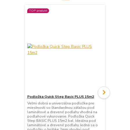
TOP produkt
TOP produkt
Podložka Quick Step Basic PLUS 15m2
Podložka Qu
Veľmi dobrá a univerzálna podložka pre
Veľmi dobrá 
miestnosti so štandardnou záťažou pod
miestnosti 
laminátové a drevené podlahy vhodná na
laminátové 
podlahové vykurovanie. Podložka Quick
podlahové vy
Step BASIC PLUS 15m2 bal. Ideálna pod
podložku o 
laminátové a drevené podlahy Jedná sa o
laminátové 
podložku o hrúbke 2mm vhodnú pod
typu a je na