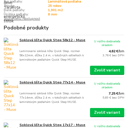
Typ podlahy:
Laminátová podlaha
Záruka:
25 rokov
Balík podlahy:
1,901 m2
Hrúbka podlahy:
8 mm
Strážiť cenu / dostupnosť
Podobné produkty
Soklová lišta Quick Step 58x12 - Muse
U nášho dodávateľa
skladom
Laminovaná soklová lišta Quick Step, rozmer
4,62 €
/
bm
58x12mm, dĺžka 2,4 m, v totožných odtieňoch k
3,76 €
bez DPH
laminátovým podlahám Quick Step MUSE.
Zvoliť variant
Soklová lišta Quick Step 77x14 - Muse
U nášho dodávateľa
skladom
Laminovaná soklová lišta Quick Step, rozmer
7,25 €
/
bm
77x14mm, dĺžka 2,4 m, v totožných odtieňoch k
5,89 €
bez DPH
laminátovým podlahám Quick Step MUSE.
Zvoliť variant
Soklová lišta Quick Step 17x17 - Muse
U nášho dodávateľa