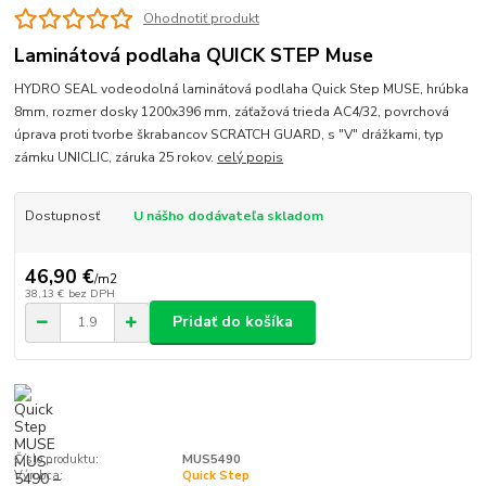
Ohodnotiť produkt
Laminátová podlaha QUICK STEP Muse
HYDRO SEAL vodeodolná laminátová podlaha Quick Step MUSE, hrúbka
8mm, rozmer dosky 1200x396 mm, záťažová trieda AC4/32, povrchová
úprava proti tvorbe škrabancov SCRATCH GUARD, s "V" drážkami, typ
zámku UNICLIC, záruka 25 rokov.
celý popis
Dostupnosť
U nášho dodávateľa skladom
46,90 €
/
m2
38,13 €
bez DPH
Pridať do košíka
Číslo produktu:
MUS5490
Výrobca:
Quick Step