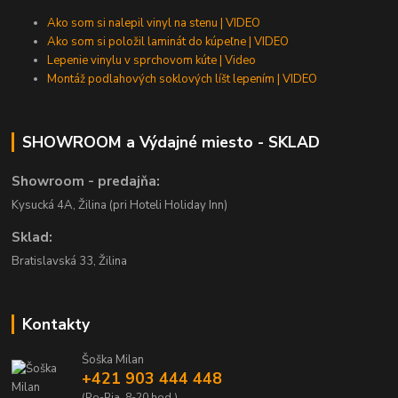
Ako som si nalepil vinyl na stenu | VIDEO
Ako som si položil laminát do kúpeľne | VIDEO
Lepenie vinylu v sprchovom kúte | Video
Montáž podlahových soklových líšt lepením | VIDEO
SHOWROOM a Výdajné miesto - SKLAD
Showroom - predajňa:
Kysucká 4A, Žilina (pri Hoteli Holiday Inn)
Sklad:
Bratislavská 33, Žilina
Kontakty
Šoška Milan
+421 903 444 448
(Po-Pia, 8-20 hod.)