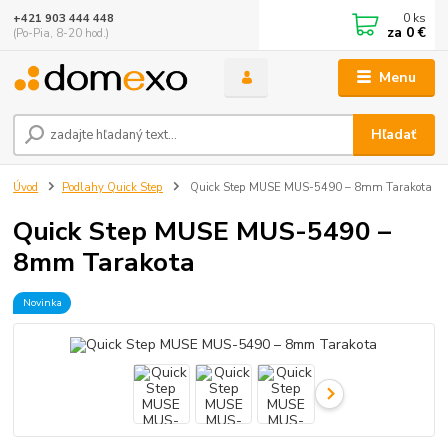
0
ks
+421 903 444 448
za
0 €
(Po-Pia, 8-20 hod.)
Menu
Hľadať
Úvod
Podlahy Quick Step
Quick Step MUSE MUS-5490 – 8mm Tarakota
Quick Step MUSE MUS-5490 –
8mm Tarakota
Novinka