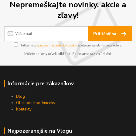
Nepremeškajte novinky, akcie a
zľavy!
Prihlásiť sa
Súhlasím so
spracovaním osobných údajov
za účelom zasielania newslettera.
Môžete sa kedykoľvek odhlásiť. Zasielame raz za 14 dní.
Informácie pre zákazníkov
Blog
Obchodné podmienky
Kontakty
Najpozeranejšie na Vlogu