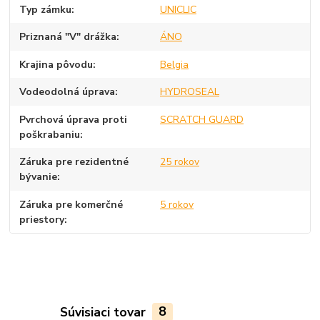
Typ zámku
UNICLIC
Priznaná "V" drážka
ÁNO
Krajina pôvodu
Belgia
Vodeodolná úprava
HYDROSEAL
Pvrchová úprava proti
SCRATCH GUARD
poškrabaniu
Záruka pre rezidentné
25 rokov
bývanie
Záruka pre komerčné
5 rokov
priestory
Súvisiaci tovar
8