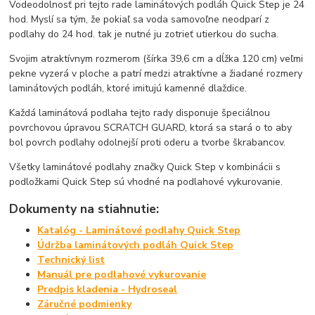
Vodeodolnosť pri tejto rade laminátových podláh Quick Step je 24
hod. Myslí sa tým, že pokiaľ sa voda samovoľne neodparí z
podlahy do 24 hod. tak je nutné ju zotrieť utierkou do sucha.
Svojim atraktívnym rozmerom (šírka 39,6 cm a dĺžka 120 cm) veľmi
pekne vyzerá v ploche a patrí medzi atraktívne a žiadané rozmery
laminátových podláh, ktoré imitujú kamenné dlaždice.
Každá laminátová podlaha tejto rady disponuje špeciálnou
povrchovou úpravou SCRATCH GUARD, ktorá sa stará o to aby
bol povrch podlahy odolnejší proti oderu a tvorbe škrabancov.
Všetky laminátové podlahy značky Quick Step v kombinácii s
podložkami Quick Step sú vhodné na podlahové vykurovanie.
Dokumenty na stiahnutie:
Katalóg - Laminátové podlahy Quick Step
Údržba laminátových podláh Quick Step
Technický list
Manuál pre podlahové vykurovanie
Predpis kladenia - Hydroseal
Záručné podmienky