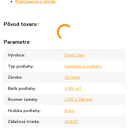
Prehlásenie o zhode
Pôvod tovaru
Parametre
Výrobca
Quick Step
Typ podlahy
Laminátová podlaha
Záruka
25 rokov
Balík podlahy
1,901 m2
Rozmer lamely
1200 x 396 mm
Hrúbka podlahy
8 mm
Záťažová trieda
AC4/32