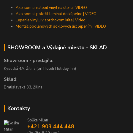
Ako som si nalepil vinyl na stenu | VIDEO
Ako som si položil laminát do kúpeľne | VIDEO
Lepenie vinylu v sprchovom kúte | Video
Montáž podlahových soklových líšt lepením | VIDEO
SHOWROOM a Výdajné miesto - SKLAD
Showroom - predajňa:
Kysucká 4A, Žilina (pri Hoteli Holiday Inn)
Sklad:
Bratislavská 33, Žilina
Kontakty
Šoška Milan
+421 903 444 448
(Po-Pia, 8-20 hod.)