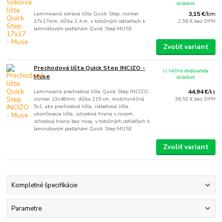
skladom
Laminovaná soklová lišta Quick Step, rozmer
3,15 €
/
bm
17x17mm, dĺžka 2,4 m, v totožných odtieňoch k
2,56 €
bez DPH
laminátovým podlahám Quick Step MUSE.
Zvoliť variant
Prechodová lišta Quick Step INCIZO -
U nášho dodávateľa
Muse
skladom
Laminovaná prechodová lišta Quick Step INCIZO,
44,94 €
/
ks
rozmer 13x48mm, dĺžka 215 cm, multifunkčná
36,53 €
bez DPH
5v1, ako prechodová lišta, nábehová lišta,
ukončovacia lišta, schodová hrana s nosom,
schodová hrana bez nosa, v totožných odtieňoch k
laminátovým podlahám Quick Step MUSE
Zvoliť variant
Kompletné špecifikácie
Parametre