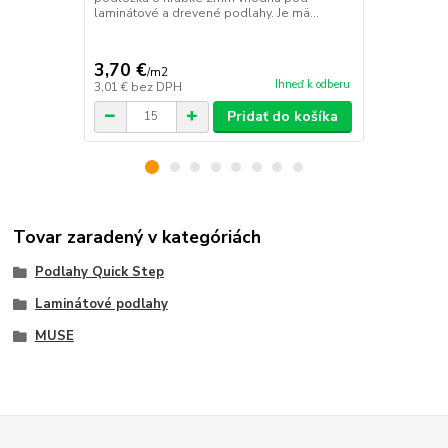
laminátové a drevené podlahy. Je mä...
parozábrana
3,70 €
3,53 €
/
m2
/
m2
Ihneď k odberu
3,01 €
bez DPH
2,87 €
bez D
Pridať do košíka
Tovar zaradený v kategóriách
Podlahy Quick Step
Laminátové podlahy
MUSE