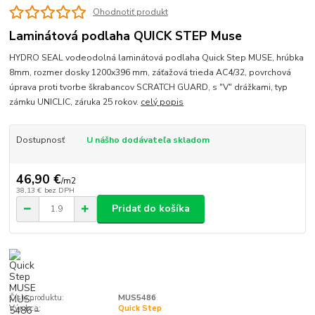
Ohodnotiť produkt
Laminátová podlaha QUICK STEP Muse
HYDRO SEAL vodeodolná laminátová podlaha Quick Step MUSE, hrúbka
8mm, rozmer dosky 1200x396 mm, záťažová trieda AC4/32, povrchová
úprava proti tvorbe škrabancov SCRATCH GUARD, s "V" drážkami, typ
zámku UNICLIC, záruka 25 rokov.
celý popis
Dostupnosť
U nášho dodávateľa skladom
46,90 €
/
m2
38,13 €
bez DPH
Pridať do košíka
Číslo produktu:
MUS5486
Výrobca:
Quick Step