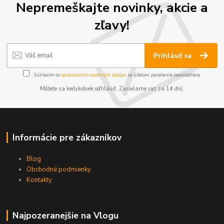
Nepremeškajte novinky, akcie a
zľavy!
Prihlásiť sa
Súhlasím so
spracovaním osobných údajov
za účelom zasielania newslettera.
Môžete sa kedykoľvek odhlásiť. Zasielame raz za 14 dní.
Informácie pre zákazníkov
Blog
Obchodné podmienky
Kontakty
Najpozeranejšie na Vlogu