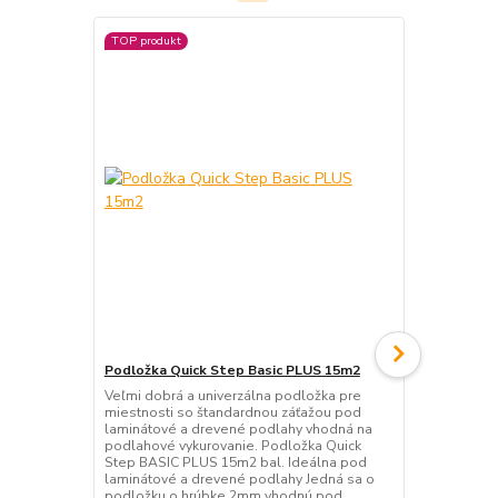
TOP produkt
TOP produkt
Podložka Quick Step Basic PLUS 15m2
Podložka Qu
Veľmi dobrá a univerzálna podložka pre
Veľmi dobrá 
miestnosti so štandardnou záťažou pod
miestnosti 
laminátové a drevené podlahy vhodná na
laminátové 
podlahové vykurovanie. Podložka Quick
podlahové vy
Step BASIC PLUS 15m2 bal. Ideálna pod
podložku o 
laminátové a drevené podlahy Jedná sa o
laminátové 
podložku o hrúbke 2mm vhodnú pod
typu a je na