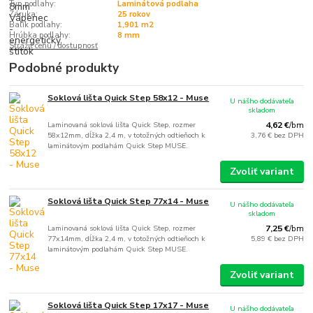
Typ podlahy:
Laminátová podlaha
Záruka:
25 rokov
Balík podlahy:
1,901 m2
Hrúbka podlahy:
8 mm
Strážiť cenu / dostupnosť
Podobné produkty
Soklová lišta Quick Step 58x12 - Muse
U nášho dodávateľa
skladom
Laminovaná soklová lišta Quick Step, rozmer
4,62 €
/
bm
58x12mm, dĺžka 2,4 m, v totožných odtieňoch k
3,76 €
bez DPH
laminátovým podlahám Quick Step MUSE.
Zvoliť variant
Soklová lišta Quick Step 77x14 - Muse
U nášho dodávateľa
skladom
Laminovaná soklová lišta Quick Step, rozmer
7,25 €
/
bm
77x14mm, dĺžka 2,4 m, v totožných odtieňoch k
5,89 €
bez DPH
laminátovým podlahám Quick Step MUSE.
Zvoliť variant
Soklová lišta Quick Step 17x17 - Muse
U nášho dodávateľa