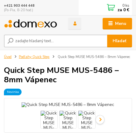
0
ks
+421 903 444 448
za
0 €
(Po-Pia, 8-20 hod.)
Menu
Hľadať
Úvod
Podlahy Quick Step
Quick Step MUSE MUS-5486 – 8mm Vápenec
Quick Step MUSE MUS-5486 –
8mm Vápenec
Novinka