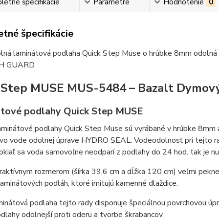
etné špecifikácie
Parametre
Hodnotenie
0
tné špecifikácie
lná laminátová podlaha Quick Step Muse o hrúbke 8mm odolná p
H GUARD.
 Step MUSE MUS-5484 – Bazalt Dymov
tové podlahy Quick Step MUSE
aminátové podlahy Quick Step Muse sú vyrábané v hrúbke 8mm a
 vo vode odolnej úprave HYDRO SEAL. Vodeodolnosť pri tejto ra
okiaľ sa voda samovoľne neodparí z podlahy do 24 hod. tak je nut
raktívnym rozmerom (šírka 39,6 cm a dĺžka 120 cm) veľmi pekne 
aminátových podláh, ktoré imitujú kamenné dlaždice.
minátová podlaha tejto rady disponuje špeciálnou povrchovou 
dlahy odolnejší proti oderu a tvorbe škrabancov.