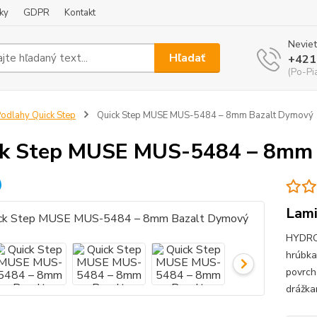
ky
GDPR
Kontakt
Neviet
Hľadať
+421
(Po-Pi
odlahy Quick Step
Quick Step MUSE MUS-5484 – 8mm Bazalt Dymový
ck Step MUSE MUS-5484 – 8mm 
Lami
HYDRO 
hrúbka
povrch
drážka