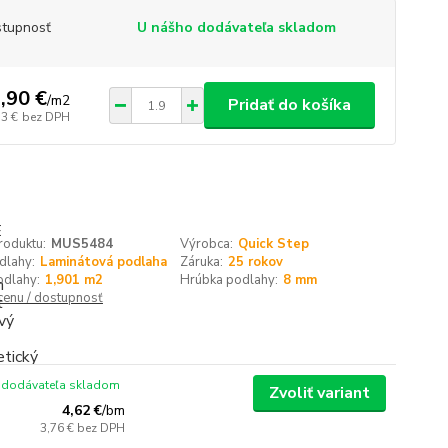
tupnosť
U nášho dodávateľa skladom
,90 €
/
m2
Pridať do košíka
13 €
bez DPH
roduktu:
MUS5484
Výrobca:
Quick Step
dlahy:
Laminátová podlaha
Záruka:
25 rokov
odlahy:
1,901 m2
Hrúbka podlahy:
8 mm
 cenu / dostupnosť
 dodávateľa skladom
Zvoliť variant
4,62 €
/
bm
3,76 €
bez DPH