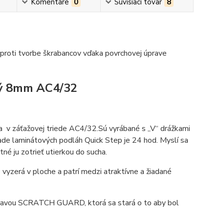
Komentáre
0
Súvisiaci tovar
8
roti tvorbe škrabancov vďaka povrchovej úprave
ý 8mm AC4/32
 v záťažovej triede AC4/32.Sú vyrábané s „V“ drážkami
de laminátových podláh Quick Step je 24 hod. Myslí sa
né ju zotrieť utierkou do sucha.
vyzerá v ploche a patrí medzi atraktívne a žiadané
úpravou SCRATCH GUARD, ktorá sa stará o to aby bol