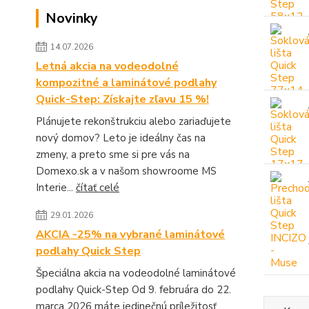
Novinky
14.07.2026
Letná akcia na vodeodolné
kompozitné a laminátové podlahy
Quick-Step: Získajte zľavu 15 %!
Plánujete rekonštrukciu alebo zariaďujete
nový domov? Leto je ideálny čas na
zmeny, a preto sme si pre vás na
Domexo.sk a v našom showroome MS
Interie...
čítať celé
29.01.2026
AKCIA -25% na vybrané laminátové
podlahy Quick Step
Špeciálna akcia na vodeodolné laminátové
podlahy Quick-Step Od 9. februára do 22.
marca 2026 máte jedinečnú príležitosť