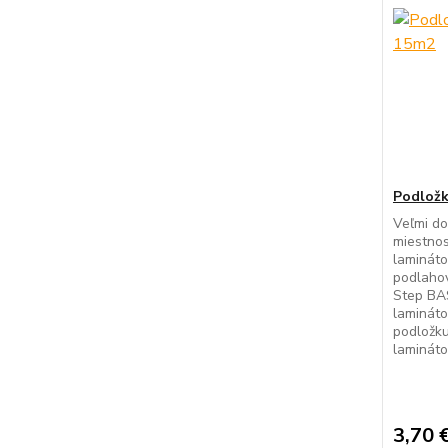
Podložk
Veľmi do
miestnos
laminát
podlahov
Step BA
lamináto
podložk
lamináto
3,70 