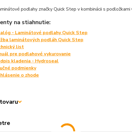
aminátové podlahy značky Quick Step v kombinácii s podložkami 
nty na stiahnutie:
alóg - Laminátové podlahy Quick Step
žba laminátových podláh Quick Step
hnický list
uál pre podlahové vykurovanie
dpis kladenia - Hydroseal
ručné podmienky
hlásenie o zhode
tovaru
etre