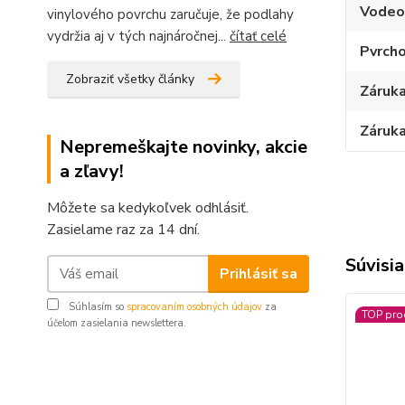
Vodeo
vinylového povrchu zaručuje, že podlahy
vydržia aj v tých najnáročnej...
čítať celé
Pvrcho
Zobraziť všetky články
Záruka
Záruka
Nepremeškajte novinky, akcie
a zľavy!
Môžete sa kedykoľvek odhlásiť.
Zasielame raz za 14 dní.
Súvisia
Prihlásiť sa
Súhlasím so
spracovaním osobných údajov
za
TOP pro
účelom zasielania newslettera.