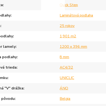
ca
Quick Step
odlahy
Laminátová podlaha
a
25 rokov
podlahy
1,901 m2
r lamely
1200 x 396 mm
a podlahy
8 mm
vá trieda
AC4/32
ámku
UNICLIC
ná "V" drážka
ÁNO
a pôvodu
Belgia