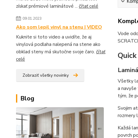
Kompl
získať prémiové laminátové ...
čítať celé
09.01.2023
Komple
Ako som lepil vinyl na stenu | VIDEO
Vode odo
Kuknite si toto video a uvidíte, že aj
SCRATC
vinylová podlaha nalepená na stene ako
obklad steny má skutočne svoje čaro.
čítať
Quick
celé
Laminá
Zobraziť všetky novinky
Všetky l
a navyše
tým, že p
Blog
Svojim at
rozmery l
Každá la
povrch po