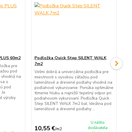
 PLUS 60m2
Podložka Quick Step SILENT WALK
Po
7m2
Co
ložka pre
ťažou pod
Veľmi dobrá a univerzálna podložka pre
Veľ
y vhodná na
miestnosti s vysokou záťažou pod
mie
 sa o
laminátové a drevené podlahy vhodná na
lam
nú pod
podlahové vykurovanie. Ponúka optimálne
pod
 Je
tlmenie hluku a najnižší tepelný odpor pri
hla
od výroby
podlahovom vykurovaní. Podložka Quick
kan
Step SILENT WALK 7m2 bal. Ideálna pod
UN
laminátové a drevené podlahy ...
lam
pod
U nášho
10,55 €
8,
dodávateľa
/
m2