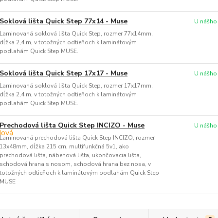
Soklová lišta Quick Step 77x14 - Muse
U nášho
Laminovaná soklová lišta Quick Step, rozmer 77x14mm,
dĺžka 2,4 m, v totožných odtieňoch k laminátovým
podlahám Quick Step MUSE.
Soklová lišta Quick Step 17x17 - Muse
U nášho
Laminovaná soklová lišta Quick Step, rozmer 17x17mm,
dĺžka 2,4 m, v totožných odtieňoch k laminátovým
podlahám Quick Step MUSE.
Prechodová lišta Quick Step INCIZO - Muse
U nášho
Laminovaná prechodová lišta Quick Step INCIZO, rozmer
13x48mm, dĺžka 215 cm, multifunkčná 5v1, ako
prechodová lišta, nábehová lišta, ukončovacia lišta,
schodová hrana s nosom, schodová hrana bez nosa, v
totožných odtieňoch k laminátovým podlahám Quick Step
MUSE