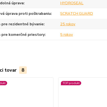
dolná úprava
HYDROSEAL
vá úprava proti poškrabaniu
SCRATCH GUARD
 pre rezidentné bývanie
25 rokov
 pre komerčné priestory
5 rokov
ci tovar
8
dukt
TOP produkt