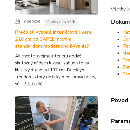
Všetky l
Dokume
10.06.2026
Články o dverách
Prečo sú vysoké interiérové dvere
Kat
210 cm od SAPELI novým
Údr
štandardom moderného bývania?
Tec
Man
Ak chcete svojmu interiéru dodať
Pre
skutočný nádych luxusu, zabudnite na
Zá
klasický štandard 197 cm. Dnešným
Pre
trendom, ktorý opticky mení pravidlá hry,
sú ...
čítať celé
Pôvod 
Param