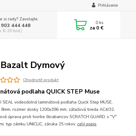
Prihlásenie
e si rady? Zavolajte.
0
ks
 903 444 448
za
0 €
a, 8-20 hod.)
Bazalt Dymový
Ohodnotiť produkt
nátová podlaha QUICK STEP Muse
SEAL vodeodolná laminátová podlaha Quick Step MUSE,
 8mm, rozmer dosky 1200x396 mm, záťažová trieda AC4/32,
ová úprava proti tvorbe škrabancov SCRATCH GUARD, s "V"
mi, typ zámku UNICLIC, záruka 25 rokov.
celý popis