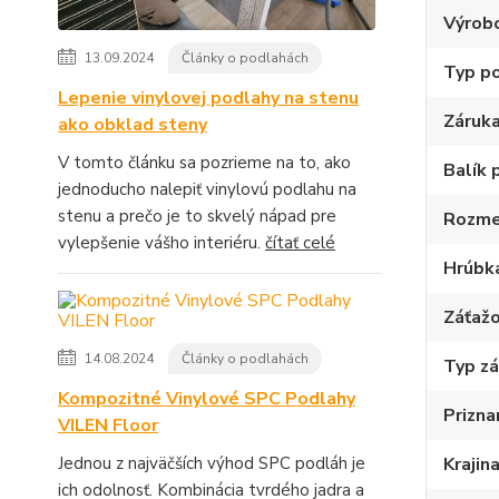
Výrob
13.09.2024
Články o podlahách
Typ p
Lepenie vinylovej podlahy na stenu
Záruk
ako obklad steny
V tomto článku sa pozrieme na to, ako
Balík 
jednoducho nalepiť vinylovú podlahu na
stenu a prečo je to skvelý nápad pre
Rozme
vylepšenie vášho interiéru.
čítať celé
Hrúbk
Záťažo
14.08.2024
Články o podlahách
Typ z
Kompozitné Vinylové SPC Podlahy
Prizna
VILEN Floor
Krajin
Jednou z najväčších výhod SPC podláh je
ich odolnosť. Kombinácia tvrdého jadra a