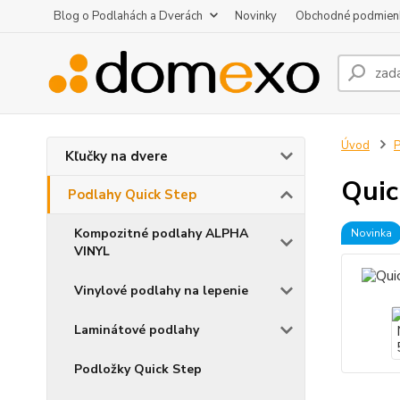
Blog o Podlahách a Dverách
Novinky
Obchodné podmien
Úvod
P
Kľučky na dvere
Qui
Podlahy Quick Step
Kompozitné podlahy ALPHA
Novinka
VINYL
Vinylové podlahy na lepenie
Laminátové podlahy
Podložky Quick Step