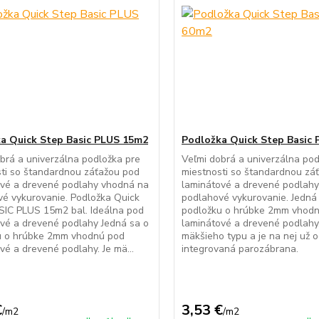
a Quick Step Basic PLUS 15m2
Podložka Quick Step Basic
brá a univerzálna podložka pre
Veľmi dobrá a univerzálna pod
ti so štandardnou záťažou pod
miestnosti so štandardnou zá
ové a drevené podlahy vhodná na
laminátové a drevené podlah
é vykurovanie. Podložka Quick
podlahové vykurovanie. Jedná
SIC PLUS 15m2 bal. Ideálna pod
podložku o hrúbke 2mm vhod
vé a drevené podlahy Jedná sa o
laminátové a drevené podlahy.
u o hrúbke 2mm vhodnú pod
mäkšieho typu a je na nej už 
vé a drevené podlahy. Je mä...
integrovaná parozábrana.
€
3,53 €
/
m2
/
m2