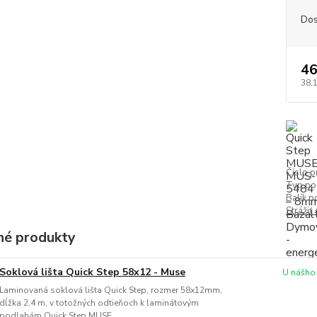
Dos
46
38,
Číslo p
Typ po
Balík p
Strážiť
é produkty
Soklová lišta Quick Step 58x12 - Muse
U nášho
Laminovaná soklová lišta Quick Step, rozmer 58x12mm,
dĺžka 2,4 m, v totožných odtieňoch k laminátovým
podlahám Quick Step MUSE.