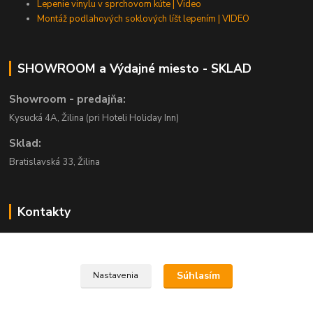
Lepenie vinylu v sprchovom kúte | Video
Montáž podlahových soklových líšt lepením | VIDEO
SHOWROOM a Výdajné miesto - SKLAD
Showroom - predajňa:
Kysucká 4A, Žilina (pri Hoteli Holiday Inn)
Sklad:
Bratislavská 33, Žilina
Kontakty
Šoška Milan
+421 903 444 448
(Po-Pia, 8-20 hod.)
Súhlasím
Nastavenia
objednavky@domexo.sk