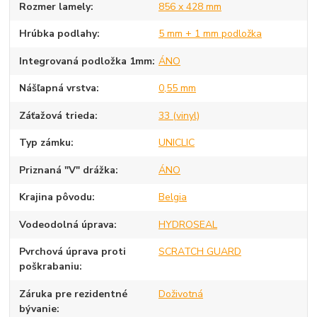
Rozmer lamely
856 x 428 mm
Hrúbka podlahy
5 mm + 1 mm podložka
Integrovaná podložka 1mm
ÁNO
Nášľapná vrstva
0,55 mm
Záťažová trieda
33 (vinyl)
Typ zámku
UNICLIC
Priznaná "V" drážka
ÁNO
Krajina pôvodu
Belgia
Vodeodolná úprava
HYDROSEAL
Pvrchová úprava proti
SCRATCH GUARD
poškrabaniu
Záruka pre rezidentné
Doživotná
bývanie