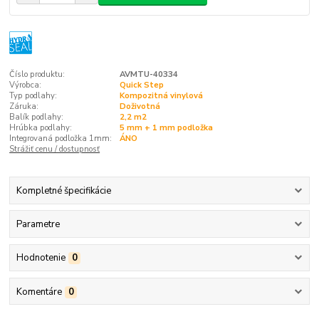
Číslo produktu:
AVMTU-40334
Výrobca:
Quick Step
Typ podlahy:
Kompozitná vinylová
Záruka:
Doživotná
Balík podlahy:
2,2 m2
Hrúbka podlahy:
5 mm + 1 mm podložka
Integrovaná podložka 1mm:
ÁNO
Strážiť cenu / dostupnosť
Kompletné špecifikácie
Parametre
Hodnotenie
0
Komentáre
0