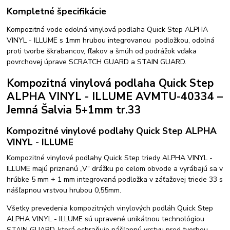
Kompletné špecifikácie
Kompozitná vode odolná vinylová podlaha Quick Step ALPHA
VINYL - ILLUME s 1mm hrubou integrovanou podložkou, odolná
proti tvorbe škrabancov, fľakov a šmúh od podrážok vďaka
povrchovej úprave SCRATCH GUARD a STAIN GUARD.
Kompozitná vinylová podlaha Quick Step
ALPHA VINYL - ILLUME AVMTU-40334 –
Jemná Šalvia 5+1mm tr.33
Kompozitné vinylové podlahy Quick Step ALPHA
VINYL - ILLUME
Kompozitné vinylové podlahy Quick Step triedy ALPHA VINYL -
ILLUME majú priznanú „V“ drážku po celom obvode a vyrábajú sa v
hrúbke 5 mm + 1 mm integrovaná podložka v záťažovej triede 33 s
nášľapnou vrstvou hrubou 0,55mm.
Všetky prevedenia kompozitných vinylových podláh Quick Step
ALPHA VINYL - ILLUME sú upravené unikátnou technológiou
STAIN GUARD, ktorá ochraňuje nášľapnú vrstvu pred tvorbou