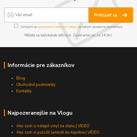
Prihlásiť sa
Súhlasím so
spracovaním osobných údajov
za účelom zasielania newslettera.
Môžete sa kedykoľvek odhlásiť. Zasielame raz za 14 dní.
Informácie pre zákazníkov
Blog
Obchodné podmienky
Kontakty
Najpozeranejšie na Vlogu
Ako som si nalepil vinyl na stenu | VIDEO
Ako som si položil laminát do kúpeľne | VIDEO