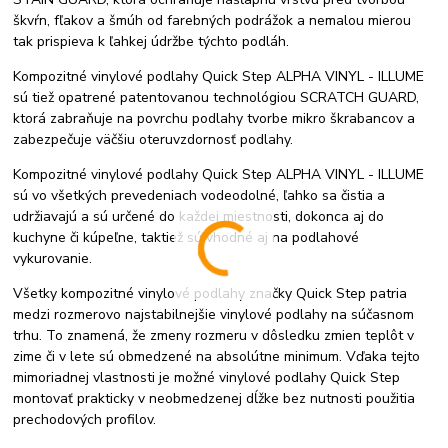
škvŕn, fľakov a šmúh od farebných podrážok a nemalou mierou
tak prispieva k ľahkej údržbe týchto podláh.
Kompozitné vinylové podlahy Quick Step ALPHA VINYL - ILLUME
sú tiež opatrené patentovanou technológiou SCRATCH GUARD,
ktorá zabraňuje na povrchu podlahy tvorbe mikro škrabancov a
zabezpečuje väčšiu oteruvzdornosť podlahy.
Kompozitné vinylové podlahy Quick Step ALPHA VINYL - ILLUME
sú vo všetkých prevedeniach vodeodolné, ľahko sa čistia a
udržiavajú a sú určené do každej miestnosti, dokonca aj do
kuchyne či kúpeľne, taktiež sú vhodné aj na podlahové
vykurovanie.
Všetky kompozitné vinylové podlahy značky Quick Step patria
medzi rozmerovo najstabilnejšie vinylové podlahy na súčasnom
trhu. To znamená, že zmeny rozmeru v dôsledku zmien teplôt v
zime či v lete sú obmedzené na absolútne minimum. Vďaka tejto
mimoriadnej vlastnosti je možné vinylové podlahy Quick Step
montovať prakticky v neobmedzenej dĺžke bez nutnosti použitia
prechodových profilov.