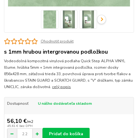
Ohodnotiť produkt
s 1mm hrubou intergrovanou podložkou
Vodeodolná kompozitná vinylová podlaha Quick Step ALPHA VINYL
Illume, hrúbka 5mm + 1mm integrovaná podložka, rozmer dosky
856x428 mm, záťažová trieda 33, povrchová úprava proti tvorbe fľakov a
škrabancov STAIN GUARD a SCRATCH GUARD, s "V" drážkami, typ zámku
UNICLIC, záruka doživotná.
celý popis
Dostupnosť
U nášho dodávateľa skladom
56,10 €
/
m2
45,61 €
bez DPH
Pridať do košíka