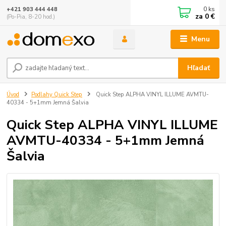
0
ks
+421 903 444 448
za
0 €
(Po-Pia, 8-20 hod.)
Menu
Hľadať
Úvod
Podlahy Quick Step
Quick Step ALPHA VINYL ILLUME AVMTU-
40334 - 5+1mm Jemná Šalvia
Quick Step ALPHA VINYL ILLUME
AVMTU-40334 - 5+1mm Jemná
Šalvia