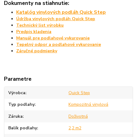
Dokumenty na stiahnutie:
Katalóg vinylových podláh Quick Step
Údržba vinylových podláh Quick Step
Technický list výrobku
Predpis kladenia
Manuál pre podlahové vykurovanie
Tepelný odpor a podlahové vykurovanie
Záručné podmienky
Parametre
Výrobca
Quick Step
Typ podlahy
Kompozitná vinylová
Záruka
Doživotná
Balík podlahy
2,2 m2