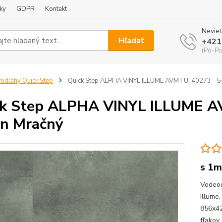
ky
GDPR
Kontakt
Neviet
Hľadať
+421
(Po-Pi
odlahy Quick Step
Quick Step ALPHA VINYL ILLUME AVMTU-40273 - 
ck Step ALPHA VINYL ILLUME 
n Mračný
s 1m
Vodeod
Illume
856x42
fľako