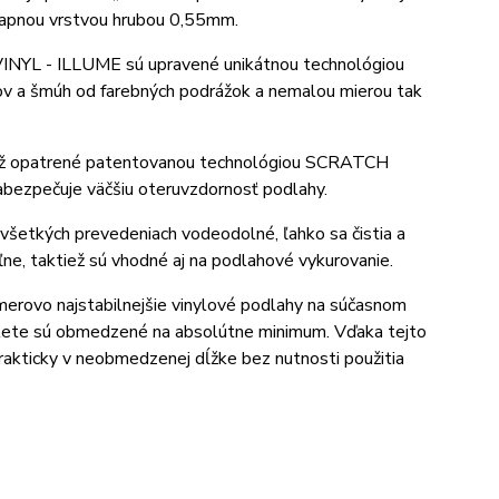
ľapnou vrstvou hrubou 0,55mm.
INYL - ILLUME sú upravené unikátnou technológiou
ov a šmúh od farebných podrážok a nemalou mierou tak
ež opatrené patentovanou technológiou SCRATCH
abezpečuje väčšiu oteruvzdornosť podlahy.
etkých prevedeniach vodeodolné, ľahko sa čistia a
ľne, taktiež sú vhodné aj na podlahové vykurovanie.
erovo najstabilnejšie vinylové podlahy na súčasnom
v lete sú obmedzené na absolútne minimum. Vďaka tejto
rakticky v neobmedzenej dĺžke bez nutnosti použitia