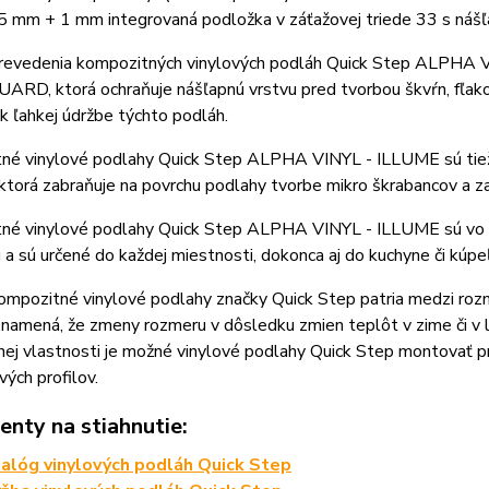
 5 mm + 1 mm integrovaná podložka v záťažovej triede 33 s náš
revedenia kompozitných vinylových podláh Quick Step ALPHA V
ARD, ktorá ochraňuje nášľapnú vrstvu pred tvorbou škvŕn, fľak
 k ľahkej údržbe týchto podláh.
né vinylové podlahy Quick Step ALPHA VINYL - ILLUME sú ti
torá zabraňuje na povrchu podlahy tvorbe mikro škrabancov a z
né vinylové podlahy Quick Step ALPHA VINYL - ILLUME sú vo vš
ú a sú určené do každej miestnosti, dokonca aj do kuchyne či kúpe
mpozitné vinylové podlahy značky Quick Step patria medzi rozm
 znamená, že zmeny rozmeru v dôsledku zmien teplôt v zime či 
ej vlastnosti je možné vinylové podlahy Quick Step montovať p
ých profilov.
nty na stiahnutie:
alóg vinylových podláh Quick Step