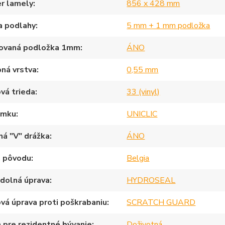
r lamely
856 x 428 mm
a podlahy
5 mm + 1 mm podložka
rovaná podložka 1mm
ÁNO
ná vrstva
0,55 mm
vá trieda
33 (vinyl)
ámku
UNICLIC
ná "V" drážka
ÁNO
a pôvodu
Belgia
dolná úprava
HYDROSEAL
vá úprava proti poškrabaniu
SCRATCH GUARD
 pre rezidentné bývanie
Doživotná