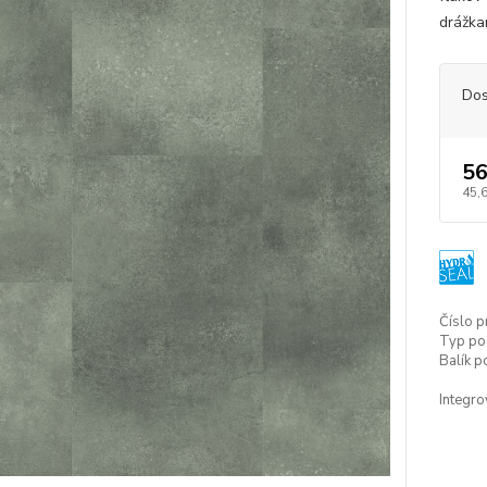
drážka
Dos
56
45,
Číslo p
Typ po
Balík p
Integr