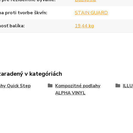
a proti tvorbe škvŕn
STAIN GUARD
osť balíka
19,44 kg
zaradený v kategóriách
hy Quick Step
Kompozitné podlahy
ILL
ALPHA VINYL