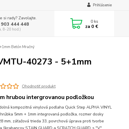
Prihlásenie
e si rady? Zavolajte.
0
ks
 903 444 448
za
0 €
a, 8-20 hod.)
5+1mm Betón Mračný
AVMTU-40273 - 5+1mm
Ohodnotiť produkt
m hrubou intergrovanou podložkou
olná kompozitná vinylová podlaha Quick Step ALPHA VINYL
, hrúbka 5mm + 1mm integrovaná podložka, rozmer dosky
8 mm, záťažová trieda 33, povrchová úprava proti tvorbe
v a škrabancov STAIN GUARD a SCRATCH GUARD, s "V"