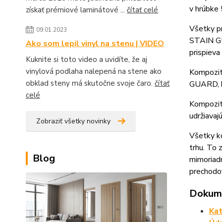
v hrúbke
získať prémiové laminátové ...
čítať celé
Všetky p
09.01.2023
STAIN GU
Ako som lepil vinyl na stenu | VIDEO
prispieva
Kuknite si toto video a uvidíte, že aj
vinylová podlaha nalepená na stene ako
Kompozit
obklad steny má skutočne svoje čaro.
čítať
GUARD, k
celé
Kompozit
udržiavaj
Zobraziť všetky novinky
Všetky ko
trhu. To
Blog
mimoriadn
prechodov
Dokume
Kat