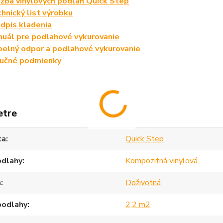
žba vinylových podláh Quick Step
hnický list výrobku
dpis kladenia
uál pre podlahové vykurovanie
elný odpor a podlahové vykurovanie
ručné podmienky
etre
ca
Quick Step
odlahy
Kompozitná vinylová
a
Doživotná
podlahy
2,2 m2