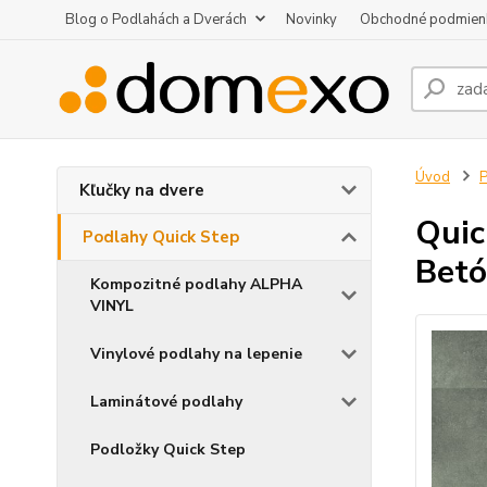
Blog o Podlahách a Dverách
Novinky
Obchodné podmien
Úvod
P
Kľučky na dvere
Qui
Podlahy Quick Step
Betó
Kompozitné podlahy ALPHA
VINYL
Vinylové podlahy na lepenie
Laminátové podlahy
Podložky Quick Step