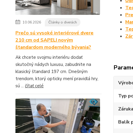
Údr
Tec
Pre
Man
10.06.2026
Články o dverách
Tep
Prečo sú vysoké interiérové dvere
Zá
210 cm od SAPELI novým
štandardom moderného bývania?
Ak chcete svojmu interiéru dodať
skutočný nádych luxusu, zabudnite na
Param
klasický štandard 197 cm. Dnešným
trendom, ktorý opticky mení pravidlá hry,
Výrob
sú ...
čítať celé
Typ p
Záruk
Balík 