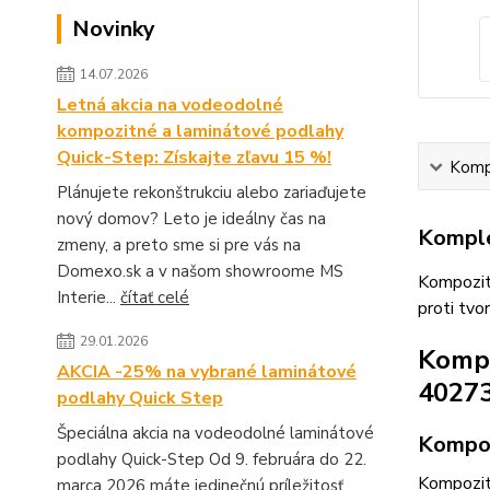
Novinky
14.07.2026
Letná akcia na vodeodolné
kompozitné a laminátové podlahy
Quick-Step: Získajte zľavu 15 %!
Kompl
Plánujete rekonštrukciu alebo zariaďujete
nový domov? Leto je ideálny čas na
Komple
zmeny, a preto sme si pre vás na
Domexo.sk a v našom showroome MS
Kompozit
Interie...
čítať celé
proti tv
29.01.2026
Kompo
AKCIA -25% na vybrané laminátové
40273
podlahy Quick Step
Špeciálna akcia na vodeodolné laminátové
Kompoz
podlahy Quick-Step Od 9. februára do 22.
Kompozit
marca 2026 máte jedinečnú príležitosť