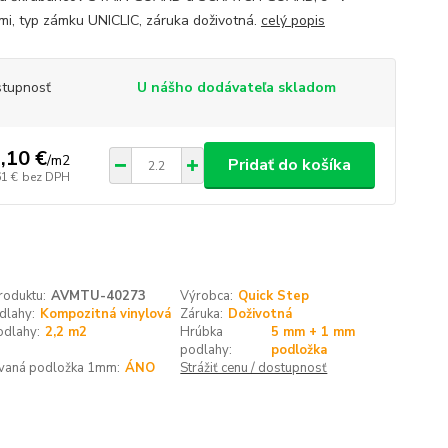
mi, typ zámku UNICLIC, záruka doživotná.
celý popis
tupnosť
U nášho dodávateľa skladom
,10 €
/
m2
Pridať do košíka
61 €
bez DPH
roduktu:
AVMTU-40273
Výrobca:
Quick Step
dlahy:
Kompozitná vinylová
Záruka:
Doživotná
odlahy:
2,2 m2
Hrúbka
5 mm + 1 mm
podlahy:
podložka
ovaná podložka 1mm:
ÁNO
Strážiť cenu / dostupnosť