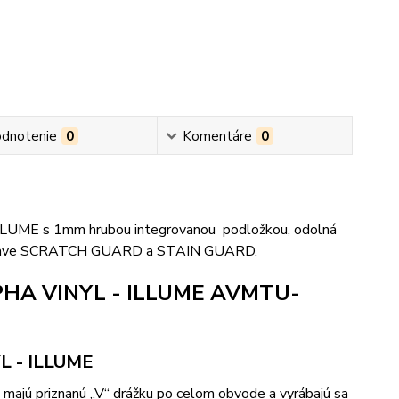
dnotenie
0
Komentáre
0
LLUME s 1mm hrubou integrovanou podložkou, odolná
ej úprave SCRATCH GUARD a STAIN GUARD.
ALPHA VINYL - ILLUME AVMTU-
YL - ILLUME
ajú priznanú „V“ drážku po celom obvode a vyrábajú sa