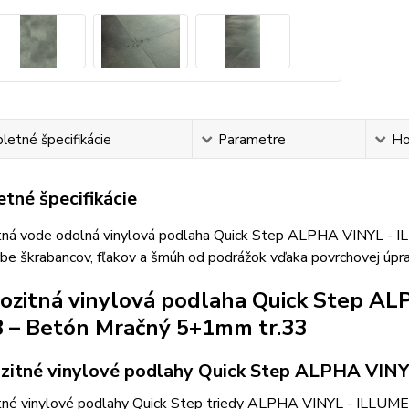
etné špecifikácie
Parametre
Ho
tné špecifikácie
ná vode odolná vinylová podlaha Quick Step ALPHA VINYL - I
orbe škrabancov, fľakov a šmúh od podrážok vďaka povrchov
zitná vinylová podlaha Quick Step 
 – Betón Mračný 5+1mm tr.33
itné vinylové podlahy Quick Step ALPHA VIN
né vinylové podlahy Quick Step triedy ALPHA VINYL - ILLUME m