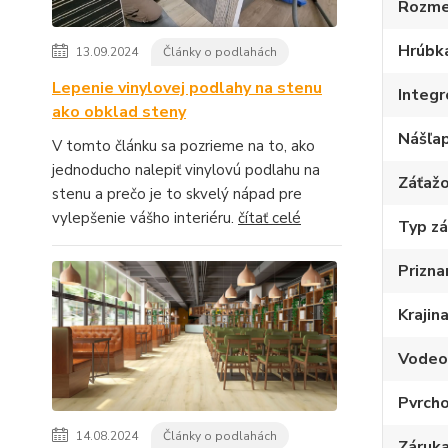
Rozme
Hrúbk
13.09.2024
Články o podlahách
Lepenie vinylovej podlahy na stenu
Integ
ako obklad steny
Nášľap
V tomto článku sa pozrieme na to, ako
jednoducho nalepiť vinylovú podlahu na
Záťažo
stenu a prečo je to skvelý nápad pre
vylepšenie vášho interiéru.
čítať celé
Typ z
Prizna
Krajin
Vodeo
Pvrcho
14.08.2024
Články o podlahách
Záruka