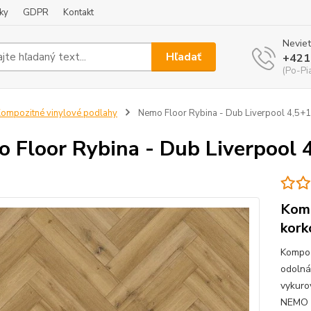
ky
GDPR
Kontakt
Neviet
Hľadať
+421
(Po-Pi
ompozitné vinylové podlahy
Nemo Floor Rybina - Dub Liverpool 4,5
 Floor Rybina - Dub Liverpool
Komp
kork
Kompoz
odolná
vykuro
NEMO F