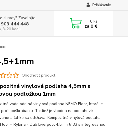
Prihlásenie
e si rady? Zavolajte.
0
ks
 903 444 448
za
0 €
a, 8-20 hod.)
+1mm
 4,5+1mm
Ohodnotiť produkt
ozitná vinylová podlaha 4,5mm s
ovou podložkou 1mm
itná vode odolná vinylová podlaha NEMO Floor, ktorá je
 proti poškrabaniu. Taktiež je vhodná na podlahové
vanie a ľahko sa udržiava. Kompozitná vinylová podlaha
loor – Rybina - Dub Liverpool 4,5mm tr.33 s integrovanou