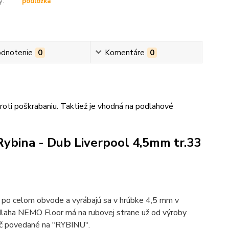
y:
podložka
dnotenie
0
Komentáre
0
oti poškrabaniu. Taktiež je vhodná na podlahové
ybina - Dub Liverpool 4,5mm tr.33
 po celom obvode a vyrábajú sa v hrúbke 4,5 mm v
laha NEMO Floor má na rubovej strane už od výroby
náč povedané na "RYBINU".