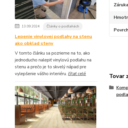
Záruka
Hmotn
13.09.2024
Články o podlahách
Povrc
Lepenie vinylovej podlahy na stenu
ako obklad steny
V tomto článku sa pozrieme na to, ako
jednoducho nalepiť vinylovú podlahu na
stenu a prečo je to skvelý nápad pre
vylepšenie vášho interiéru.
čítať celé
Tovar 
Kompo
podl