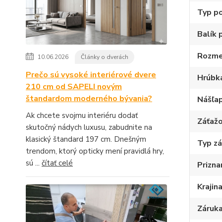
Typ p
Balík 
Rozme
10.06.2026
Články o dverách
Prečo sú vysoké interiérové dvere
Hrúbk
210 cm od SAPELI novým
štandardom moderného bývania?
Nášľap
Ak chcete svojmu interiéru dodať
Záťažo
skutočný nádych luxusu, zabudnite na
klasický štandard 197 cm. Dnešným
Typ z
trendom, ktorý opticky mení pravidlá hry,
sú ...
čítať celé
Prizna
Krajin
Záruka