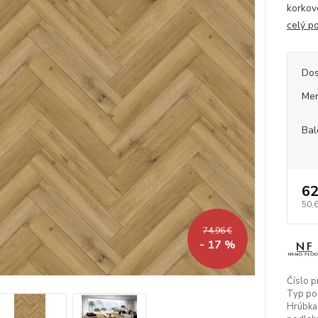
korkov
celý p
Dos
Mer
Bal
62
50,
74,96 €
- 17 %
Číslo p
Typ po
Hrúbka