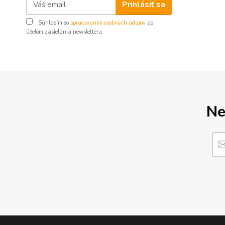
Prihlásiť sa
Súhlasím so
spracovaním osobných údajov
za
účelom zasielania newslettera.
Ne