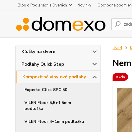
Blog o Podlahách a Dverách
Novinky
Obchodné podmien
Úvod
K
Kľučky na dvere
Nemo
Podlahy Quick Step
Kompozitné vinylové podlahy
Akcia
Experto Click SPC 50
VILEN Floor 5,5+1,5mm
podložka
VILEN Floor 4+1mm podložka