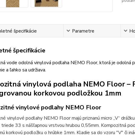
podlah
etné špecifikácie
Parametre
Ho
tné špecifikácie
á vode odolná vinylová podlaha NEMO Floor, ktorá je odolná pr
ie a ľahko sa udržiava.
zitná vinylová podlaha NEMO Floor – R
egrovanou korkovou podložkou 1mm
itné vinylové podlahy NEMO Floor
né vinylové podlahy NEMO Floor majú priznanú micro „V“ drážku
j triede 33 s nášľapnou vrstvou hrubou 0,55mm. Kompozitná pod
nú korkovú podložku o hrúbke 1mm. Kladie sa do vzoru "V" či i