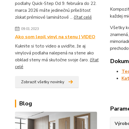
podlahy Quick-Step Od 9. februára do 22.
Kompozitn
marca 2026 máte jedinečnú príležitosť
každej mi
získať prémiové laminátové ...
čítať celé
Všetky k
09.01.2023
znamená,
Ako som lepil vinyl na stenu | VIDEO
mimoriad
Kuknite si toto video a uvidíte, že aj
prechodov
vinylová podlaha nalepená na stene ako
obklad steny má skutočne svoje čaro.
čítať
Dokume
celé
Tec
Ka
Zobraziť všetky novinky
Blog
Param
Výrob