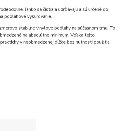
eodolné, ľahko sa čistia a udržiavajú a sú určené do
 na podlahové vykurovanie.
merovo stabilné vinylové podlahy na súčasnom trhu. To
 obmedzené na absolútne minimum. Vďaka tejto
prakticky v neobmedzenej dĺžke bez nutnosti použitia