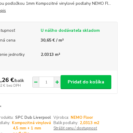
ou podložkou 1mm Kompozitné vinylové podlahy NEMO Fl...
opis
tupnosť
U nášho dodávateľa skladom
ná cena
30,65 € / m²
enie jednotky
2.0313 m²
,26 €
/
balík
Pridať do košíka
62 €
bez DPH
roduktu:
SPC Dub Liverpool
Výrobca:
NEMO Floor
dlahy:
Kompozitná vinylová
Balík podlahy:
2,0313 m2
4,5 mm + 1 mm
Strážiť cenu / dostupnosť