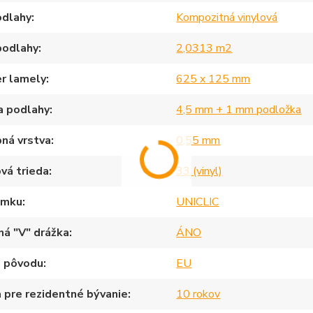
odlahy
Kompozitná vinylová
podlahy
2,0313 m2
r lamely
625 x 125 mm
a podlahy
4,5 mm + 1 mm podložka
ná vrstva
0,55 mm
vá trieda
33 (vinyl)
ámku
UNICLIC
ná "V" drážka
ÁNO
a pôvodu
EU
 pre rezidentné bývanie
10 rokov