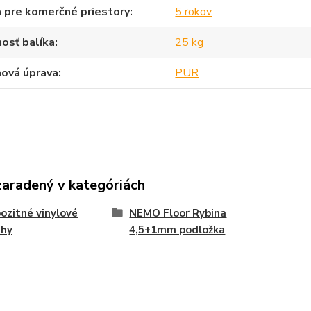
 pre komerčné priestory
5 rokov
osť balíka
25 kg
hová úprava
PUR
zaradený v kategóriách
zitné vinylové
NEMO Floor Rybina
ahy
4,5+1mm podložka