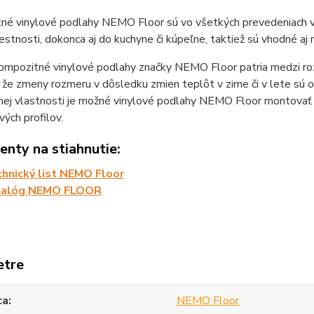
é vinylové podlahy NEMO Floor sú vo všetkých prevedeniach vod
estnosti, dokonca aj do kuchyne či kúpeľne, taktiež sú vhodné aj
ompozitné vinylové podlahy značky NEMO Floor patria medzi roz
 že zmeny rozmeru v dôsledku zmien teplôt v zime či v lete sú
nej vlastnosti je možné vinylové podlahy NEMO Floor montovať 
ých profilov.
nty na stiahnutie:
hnický list NEMO Floor
talóg NEMO FLOOR
etre
ca
NEMO Floor