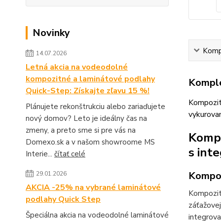
Novinky
Kompl
14.07.2026
Letná akcia na vodeodolné
kompozitné a laminátové podlahy
Komple
Quick-Step: Získajte zľavu 15 %!
Kompozitn
Plánujete rekonštrukciu alebo zariaďujete
vykurovan
nový domov? Leto je ideálny čas na
zmeny, a preto sme si pre vás na
Kompo
Domexo.sk a v našom showroome MS
s int
Interie...
čítať celé
Kompoz
29.01.2026
AKCIA -25% na vybrané laminátové
Kompozit
podlahy Quick Step
záťažove
Špeciálna akcia na vodeodolné laminátové
integrova